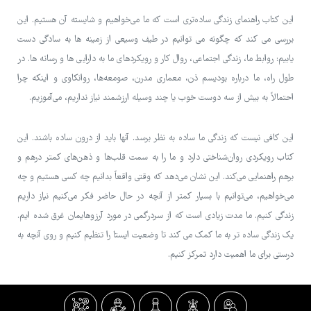
این کتاب راهنمای زندگی ساده‌تری است که ما می‌خواهیم و شایسته آن هستیم. این
بررسی می کند که چگونه می توانیم در طیف وسیعی از زمینه ها به سادگی دست
یابیم: روابط ما، زندگی اجتماعی، روال کار و رویکردهای ما به دارایی ها و رسانه ها. در
طول راه، ما درباره بودیسم ذن، معماری مدرن، صومعه‌ها، روانکاوی و اینکه چرا
احتمالاً به بیش از سه دوست خوب یا چند وسیله ارزشمند نیاز نداریم، می‌آموزیم.
این کافی نیست که زندگی ما ساده به نظر برسد. آنها باید از درون ساده باشند. این
کتاب رویکردی روان‌شناختی دارد و ما را به سمت قلب‌ها و ذهن‌های کمتر درهم و
برهم راهنمایی می‌کند. این نشان می‌دهد که وقتی واقعاً بدانیم چه کسی هستیم و چه
می‌خواهیم، می‌توانیم با بسیار کمتر از آنچه در حال حاضر فکر می‌کنیم نیاز داریم
زندگی کنیم. ما مدت زیادی است که از سردرگمی در مورد آرزوهایمان غرق شده ایم.
یک زندگی ساده تر به ما کمک می کند تا وضعیت ایستا را تنظیم کنیم و روی آنچه به
درستی برای ما اهمیت دارد تمرکز کنیم.