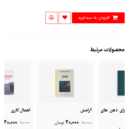
افزودن به سبدخرید
محصولات مرتبط
ی
آرامش
اهمال کاری
20,000
20,000
50,000
تومان
50,000
تومان