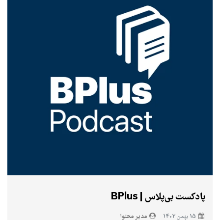
پادکست بی‌پلاس | BPlus
مدیر محتوا
15 بهمن 1402