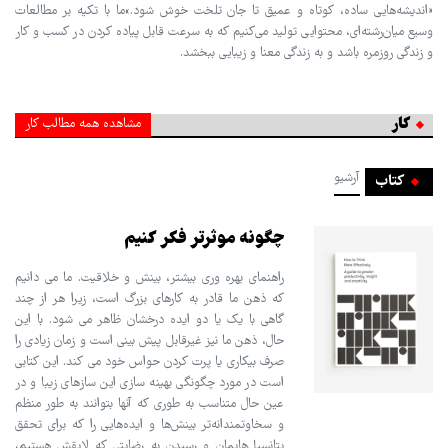
«اندیشه‌هایی ساده، کوتاه و عمیق تا جان تلخت خوش شود.»ما با تکیه بر مطالعات
وسیع میان‌رشته‌ای، محتوایی تولید می‌کنیم که به سرعت قابل پیاده کردن در کسب و کار
و زندگی روزمره باشد و به زندگی معنا و زیبایی ببخشد.
کار
مشاهده همه مطالب کار
آرشیو
کتاب
چگونه موثرتر فکر کنیم
راهنمای بهره وری بیشتر، بینش و خلاقیت. ما می دانیم
که ذهن ما قادر به کارهای بزرگ است، زیرا هر از چند
گاهی با یک یا دو ایده درخشان ظاهر می شود. با این
حال، ذهن ما نیز غیرقابل پیش بینی است و زمان زیادی را
صرف بیکاری یا پرت کردن حواس خود می کند. این کتابی
است در مورد چگونگی بهینه سازی این سازهای زیبا و در
عین حال متناسب به طوری که آنها بتوانند به طور منظم
و سخاوتمندانه‌تر بینش‌ها و ایده‌هایی را که برای تحقق
پتانسیل‌هایمان و رسیدن به رضایتی که لایقش هستیم،