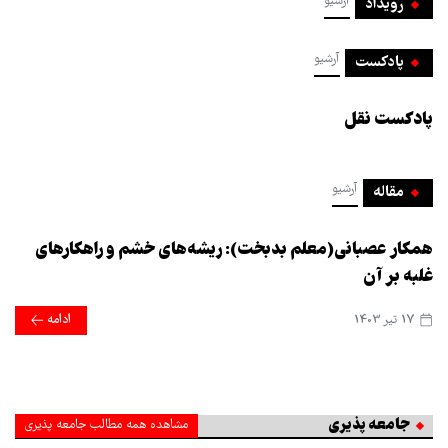
آرشیو
رویداد
آرشیو
پادکست
پادکست نقل
آرشیو
مقاله
همکار عصبانی(معلم بدبخت): ریشه‌های خشم و راهکارهای
غلبه بر آن
17 تير 1403
ادامه
جامعه پذیری
مشاهده همه مطالب جامعه پذیری