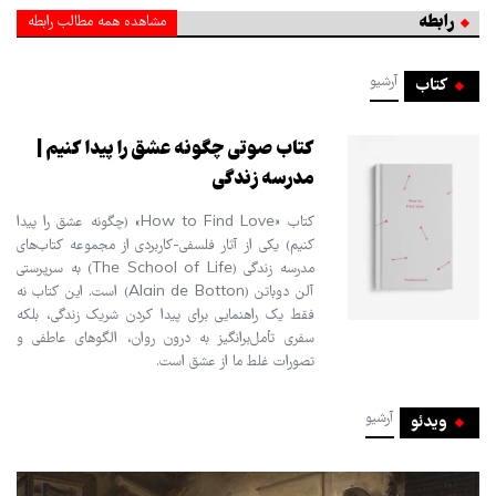
رابطه
مشاهده همه مطالب رابطه
آرشیو
کتاب
کتاب صوتی چگونه عشق را پیدا کنیم |
مدرسه زندگی
کتاب «How to Find Love» (چگونه عشق را پیدا
کنیم) یکی از آثار فلسفی-کاربردی از مجموعه کتاب‌های
مدرسه زندگی (The School of Life) به سرپرستی
آلن دوباتن (Alain de Botton) است. این کتاب نه
فقط یک راهنمایی برای پیدا کردن شریک زندگی، بلکه
سفری تأمل‌برانگیز به درون روان، الگوهای عاطفی و
تصورات غلط ما از عشق است.
آرشیو
ویدئو