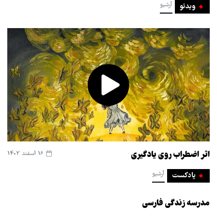
آرشیو
ویدئو
اثر اضطراب روی یادگیری
16 اسفند 1402
آرشیو
پادکست
مدرسه زندگی فارسی