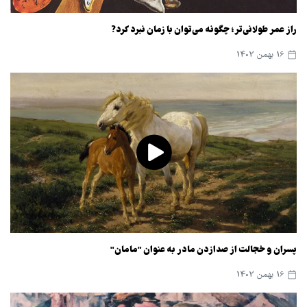
راز عمر طولانی‌تر؛ چگونه می‌توان با زمان نبرد کرد?
16 بهمن 1402
پسران و خجالت از صدازدن مادر به عنوان "مامان"
16 بهمن 1402