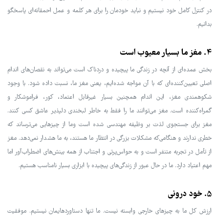
در کنترل کامل خود نیستیم و نباید خودمان را برای هر کلمه و عمل احمقانه‌ای پاسخگو
بدانیم.
4. مغز ما بسیار معیوب است
بخش عمده‌ای از آنچه در زندگی ما پیچیده و دردناک است می‌تواند به نقصان‌های اندام
اصلی تعیین‌کننده‌ای که با آن مواجه شده‌ایم، یعنی مغز ما، نسبت داده شود. با وجود
شکوهمندی مغز، این اندام همچنین بسیار غیرقابل اعتماد، کور، فراموشکار و
گمراه‌کننده است. مغز می‌توانند ما را فقط به خاطر لبخندی دلپذیر عاشق کسی کنند.
مغز برای جستجوی لذت بر وظیفه مهندسی شده‌ است وما از چیزهایی می‌ترساند که
خطری ندارند و هنگامی‌که مشکلات بزرگی در انتظار ما هستند، به ما هشدار نمی‌دهد. مغز
از تأمل در تجربه متنفر است و به حواس‌پرتی و اجتناب از همه بینش‌های اضطراب‌آور اما
مهم اعتیاد دارد. ما در حال عبور از زندگی‌های پیچیده با ابزاری بسیار نامناسب هستیم.
5. خود درونی
ارزش کل ما به چیزهای خارجی وابسته نیست. ما تنها دستاوردهایمان نیستیم. موفقیت