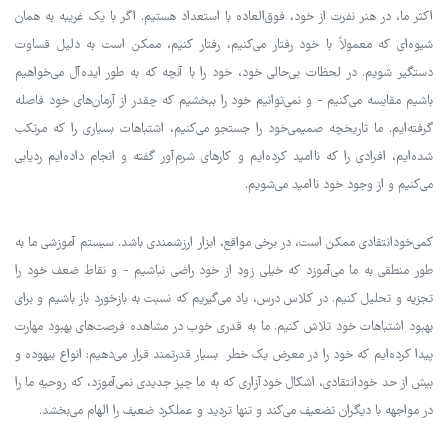
اکثر ما، در هنر نفرت از خود، فوق‌العاده با استعداد هستیم. اگر با یک غریبه به همان
شیوه‌ای که معمولاً با خود رفتار می‌کنیم، رفتار کنیم، ممکن است به دلیل قساوت
دستگیر شویم. در لحظات بی‌حالی خود، خود را با آنچه که به طور ایده‌آل می‌خواهیم
باشیم مقایسه می‌کنیم - و نمی‌توانیم خود را ببخشیم که چقدر از آرمان‌های خود فاصله
گرفته‌ایم. ما تاریخچه صمیمی‌خود را جستجو می‌کنیم، اشتباهات بسیاری را که مرتکب
شده‌ایم، افرادی را که ناامید کرده‌ایم و کارهای شرم‌آور گفته و انجام داده‌ایم ردیابی
می‌کنیم و از وجود خود ناامید می‌شویم.
کمی‌خود‌انتقادی ممکن است، در برخی مواقع، ابزار ارزشمندی باشد. سیستم آموزشی ما به
طور منطقی به ما می‌آموزد که خیلی زود از خود راضی نباشیم - و نقاط ضعف خود را
تجزیه و تحلیل کنیم. در کلاس درس، یاد می‌گیریم که نسبت به بازخورد باز باشیم و برای
بهبود اشتباهات خود تلاش کنیم. ما به قدری خوب در مشاهده فرصت‌های بهبود مهارت
پیدا کرده‌ایم که خود را در معرض یک خطر بسیار قدرتمند قرار می‌دهیم: انواع بیهوده و
بیش از حد خود‌انتقادی، اشکال خود‌آزاری که به ما چیز جدیدی نمی‌آموزد، که روحیه ما را
در مواجهه با دیگران تضعیف می‌کند و تنها تردید و عملکرد ضعیف را الهام می‌بخشد.