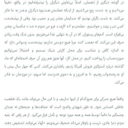
در گوشه دیگری از ذهنمان، اصلاً بی‌تفاوتیِ دیگران را نپذیرفته‌ایم؛ در واقع، دقیقاً
می‌دانیم و به شدت رنج می‌کشیم از اینکه (مطمئن هستیم) دیگران چقدر به ما فکر
می‌کنند. به شدت نگران بودیم که صدایمان چقدر زیر و عجیب بود وقتی از پیشخدمت
کمی شیر بیشتر خواستیم. مطمئنیم که کارمند فروش متوجه شده شکممان چقدر
بی‌قواره است. آدم‌های رستوران که در آن به تنهایی غذا می‌خوریم، بدون شک وقت زیادی
صرف این می‌کنند که تعجب کنند چرا هیچ دوستی نداریم. پیشخدمت وسواس دارد که
به اندازه کافی و متناسب برای محل کارش شیک نیستیم و احتمالاً نمی‌توانیم
صورت‌حساب را پرداخت کنیم. در محل کار، آنها هنوز هم روی آن حرف احمقانه‌ای که ماه
گذشته درباره استراتژی فروش آمریکا زدیم، پافشاری می‌کنند. کسی که چهار سال پیش با
او به رختخواب رفتیم، تا به امروز و به نحوی قدرتمند اما مبهم، در موردمان بد فکر
می‌کند.
واقعاً هیچ مدرکی برای هیچ‌کدام از اینها نداریم، و با این حال می‌تواند مانند یک قطعیت
عاطفی احساس شود. به طور شهودی واضح است که حماقت‌ها و جنبه‌های نه چندان
چشمگیر ما دائماً توسط همه و همه مورد توجه و تأمل قرار می‌گیرد. از هر راهی که بقیه
مردم دنیا عادی، درست و باوقار می‌داند منحرف می‌شویم. «آنها» می‌توانند تشخیص دهند