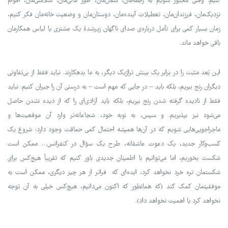
کنیم. وقتی مجبور شویم به رابطه‌مان، شغل‌مان، امور مالی‌مان، سلامتی‌مان، اقوام
نزدیک‌مان، فرزندان‌مان، تعطیلات آینده‌مان، دوستان‌مان و وضعیت خانه‌مان فکر کنیم،
زمان بسیار کمی برای تأمل درباره‌ی صدای ناگهان زیرشدۀ یک مشتری یا لباس همکارمان
باقی خواهد ماند.
این بُعد مثبت را در برابر یک بینش تراژیک دیگر، به ما بدهکارند. نباید فقط از بی‌تفاوتی
دیگران رنج ببریم، بلکه باید – در جایی که مهم است – به درستی آن را جبران کنیم. نباید
فقط از نادیده گرفته شدن رنج ببریم، بلکه باید آزادی‌ای را که از دیده نشدن حاصل
می‌شود نیز بپذیریم. و سپس، به نوبه خود، شجاعانه‌تر وارد آن موقعیت‌ها و
ماجراجویی‌هایی شویم که در آن‌ها همیشه احتمال کمی حماقت وجود دارد: شروع یک
کسب‌وکار جدید، یک دعوت عاشقانه، طرح یک سؤال در کنفرانس… ممکن است
شکست بخوریم، اما می‌توانیم با اطمینان جدیدی باور کنیم که تقریباً هیچ‌کس برای
شکستمان تره خرد نخواهد کرد، ایده‌ای که فراتر از هر چیز دیگری، ممکن است به
موفقیتمان کمک کند (که همانطور که اکنون می‌دانیم، هیچ‌کس خیلی به آن توجه
نخواهد کرد یا اهمیت نخواهد داد).