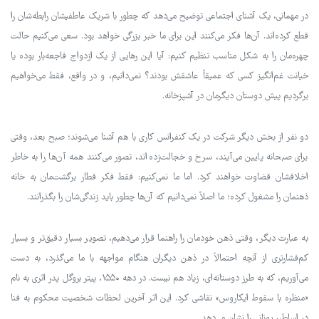
در مهمانی، یک آشنای اجتماعی توضیح می‌دهد که چطور با شریک عاطفیشان رابطه‌شان را
قطع کرده‌اند. آن‌ها فکر می‌کنند این برای ما خبر بزرگی خواهد بود. سعی می‌کنیم حالت
چهره‌مان را به شکل مناسب تنظیم کنیم: آیا این رهایی از یک ازدواج فاجعه‌بار بوده یا
خیانت غم‌انگیز کسی که عمیقاً عاشقش بودند؟ نمی‌دانیم، و در واقع، فقط می‌خواهیم
برگردیم پیش دوستان دیگرمان در آشپزخانه.
دو نفر از بخش دیگر شرکت در یک کنفرانس کاری با هم آشنا می‌شوند؛ صبح بعد، وقتی
برای صبحانه پایین می‌آیند، سرخ و خجالت‌زده‌اند، تصور می‌کنند همه آن‌ها را به خاطر
اخلاقشان قضاوت خواهند کرد. اما ما نمی‌کنیم: فقط فکر قطار برگشت‌مان به خانه
ذهنمان را مشغول کرده؛ ما اصلاً نمی‌دانیم که آن‌ها چطور باید زندگی‌شان را بگذرانند.
به عبارت دیگر، وقتی ذهن خودمان را راهنما قرار می‌دهیم، تصویر بسیار دقیق‌تر و بسیار
کم‌فشارتری از آنچه احتمالاً در ذهن دیگران هنگام مواجهه با ما می‌گذرد، به دست
می‌آوریم، که به طرز دوستانه‌ای، زیاد هم نیست. در دهه ۱۵۵۰، پیتر بروگل پدر اثری به نام
«منظره با سقوط ایکاروس» نقاشی کرد. این اثر آخرین لحظات شخصیت محکوم به فنا
در اساطیر یونانی را نشان می‌دهد.