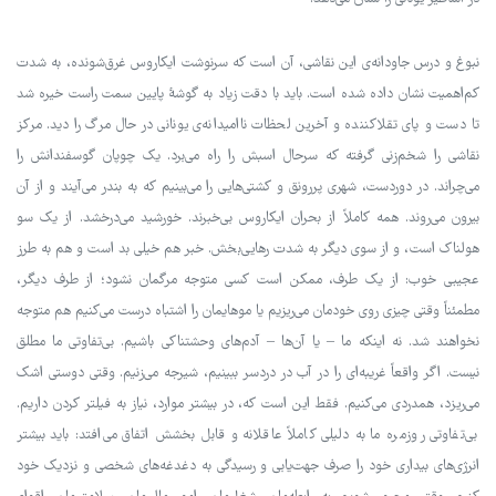
نبوغ و درس جاودانه‌ی این نقاشی، آن است که سرنوشت ایکاروس غرق‌شونده، به شدت
کم‌اهمیت نشان داده شده است. باید با دقت زیاد به گوشۀ پایین سمت راست خیره شد
تا دست و پای تقلا‌کننده و آخرین لحظات ناامیدانه‌ی یونانی در حال مرگ را دید. مرکز
نقاشی را شخم‌زنی گرفته که سرحال اسبش را راه می‌برد. یک چوپان گوسفندانش را
می‌چراند. در دوردست، شهری پررونق و کشتی‌هایی را می‌بینیم که به بندر می‌آیند و از آن
بیرون می‌روند. همه کاملاً از بحران ایکاروس بی‌خبرند. خورشید می‌درخشد. از یک سو
هولناک است، و از سوی دیگر به شدت رهایی‌بخش. خبر هم خیلی بد است و هم به طرز
عجیبی خوب: از یک طرف، ممکن است کسی متوجه مرگمان نشود؛ از طرف دیگر،
مطمئناً وقتی چیزی روی خودمان می‌ریزیم یا موهایمان را اشتباه درست می‌کنیم هم متوجه
نخواهند شد. نه اینکه ما – یا آن‌ها – آدم‌های وحشتناکی باشیم. بی‌تفاوتی ما مطلق
نیست. اگر واقعاً غریبه‌ای را در آب در دردسر ببینیم، شیرجه می‌زنیم. وقتی دوستی اشک
می‌ریزد، همدردی می‌کنیم. فقط این است که، در بیشتر موارد، نیاز به فیلتر کردن داریم.
بی‌تفاوتی روزمره ما به دلیلی کاملاً عاقلانه و قابل بخشش اتفاق می‌افتد: باید بیشتر
انرژی‌های بیداری خود را صرف جهت‌یابی و رسیدگی به دغدغه‌های شخصی و نزدیک خود