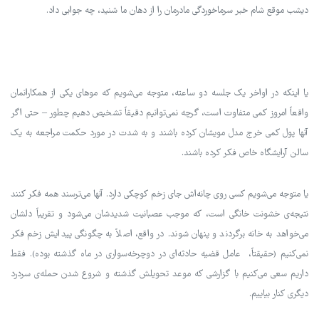
دیشب موقع شام خبر سرماخوردگی مادرمان را از دهان ما شنید، چه جوابی داد.
یا اینکه در اواخر یک جلسه دو ساعته، متوجه می‌شویم که موهای یکی از همکارانمان
واقعاً امروز کمی متفاوت است، گرچه نمی‌توانیم دقیقاً تشخیص دهیم چطور – حتی اگر
آنها پول کمی خرج مدل مویشان کرده باشند و به شدت در مورد حکمت مراجعه به یک
سالن آرایشگاه خاص فکر کرده باشند.
یا متوجه می‌شویم کسی روی چانه‌اش جای زخم کوچکی دارد. آنها می‌ترسند همه فکر کنند
نتیجه‌ی خشونت خانگی است، که موجب عصبانیت شدیدشان می‌شود و تقریباً دلشان
می‌خواهد به خانه برگردند و پنهان شوند. در واقع، اصلاً به چگونگی پیدایش زخم فکر
نمی‌کنیم (حقیقتاً، عامل قضیه حادثه‌ای در دوچرخه‌سواری در ماه گذشته بوده). فقط
داریم سعی می‌کنیم با گزارشی که موعد تحویلش گذشته و شروع شدن حمله‌ی سردرد
دیگری کنار بیاییم.