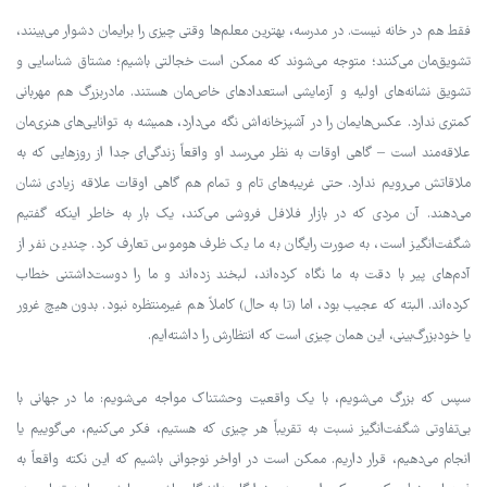
فقط هم در خانه نیست. در مدرسه، بهترین معلم‌ها وقتی چیزی را برایمان دشوار می‌بینند،
تشویق‌مان می‌کنند؛ متوجه می‌شوند که ممکن است خجالتی باشیم؛ مشتاق شناسایی و
تشویق نشانه‌های اولیه و آزمایشی استعدادهای خاص‌مان هستند. مادربزرگ هم مهربانی
کمتری ندارد. عکس‌هایمان را در آشپزخانه‌اش نگه می‌دارد، همیشه به توانایی‌های هنری‌مان
علاقه‌مند است – گاهی اوقات به نظر می‌رسد او واقعاً زندگی‌ای جدا از روزهایی که به
ملاقاتش می‌رویم ندارد. حتی غریبه‌های تام و تمام هم گاهی اوقات علاقه زیادی نشان
می‌دهند. آن مردی که در بازار فلافل فروشی می‌کند، یک بار به خاطر اینکه گفتیم
شگفت‌انگیز است، به صورت رایگان به ما یک ظرف هوموس تعارف کرد. چندین نفر از
آدم‌های پیر با دقت به ما نگاه کرده‌اند، لبخند زده‌اند و ما را دوست‌داشتنی خطاب
کرده‌اند. البته که عجیب بود، اما (تا به حال) کاملاً هم غیرمنتظره نبود. بدون هیچ غرور
یا خودبزرگ‌بینی، این همان چیزی است که انتظارش را داشته‌ایم.
سپس که بزرگ می‌شویم، با یک واقعیت وحشتناک مواجه می‌شویم: ما در جهانی با
بی‌تفاوتی شگفت‌انگیز نسبت به تقریباً هر چیزی که هستیم، فکر می‌کنیم، می‌گوییم یا
انجام می‌دهیم، قرار داریم. ممکن است در اواخر نوجوانی باشیم که این نکته واقعاً به