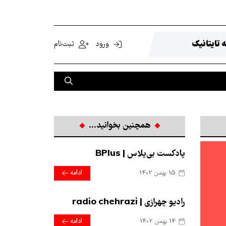
 تایتانیک
ورود
ثبت‌نام
همچنین بخوانید...
پادکست بی‌پلاس | BPlus
15 بهمن 1402
ادامه
رادیو چهرازی | radio chehrazi
14 بهمن 1402
ادامه