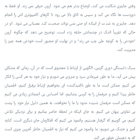
وقتی جایتری شکایت می کند، اوضاع بدتر هم می شود. آرون حرفی نمی زند. او فقط به
دوردست ها نگاه می کند و سپس به اتاق بالا می رود تا کارهای کامپیوتری اش را انجام
دهد. جایتری به شدت از اینکه او حتی نمی تواند صحبت کند عصبانی می شود. او در
حالی که تقریباً اشک در چشمانش حلقه زده است، توضیح می دهد که چگونه آرون
"خودش را به کوچه علی چپ می زند" و در نهایت او مجبور است خودش همه چیز را
مدیریت کند.
سبک دلبستگی دوری گزینی، الگویی از ارتباط با معشوق است که در آن، زمانی که مشکلی
پیش می آید، ما به طور غیرعادی سرد و منزوی می شویم و نیاز خود به هر کسی را انکار
می کنیم. ممکن است ما به طور ناامیدکننده ای بخواهیم ارتباط برقرار کنیم، اطمینان
خاطر پیدا کنیم و حرفمان را به کرسی بنشانیم، اما احساس بی اعتمادی زیادی می کنیم
که ممکن است حرفمان شنیده نشود یا ما را نخواهند، به همین دلیل نیاز خود را پشت
بی تفاوتی پنهان می کنیم. به جای اینکه در لحظه حاضر بمانیم و برای نزدیکی تلاش
کنیم، می گوییم که گرفتار هستیم، وانمود می کنیم که افکارمان جای دیگری است، کنایه
آمیز و خشک می شویم؛ ما وانمود می کنیم که نیاز به اطمینان خاطر آخرین چیزی است
که به ذهنمان خطور می کند.