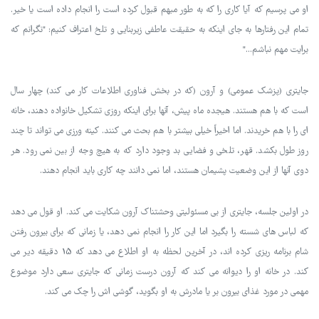
او می پرسیم که آیا کاری را که به طور مبهم قبول کرده است را انجام داده است یا خیر.
تمام این رفتارها به جای اینکه به حقیقت عاطفی زیربنایی و تلخ اعتراف کنیم: "نگرانم که
برایت مهم نباشم..."
جایتری (پزشک عمومی) و آرون (که در بخش فناوری اطلاعات کار می کند) چهار سال
است که با هم هستند. هیجده ماه پیش، آنها برای اینکه روزی تشکیل خانواده دهند، خانه
ای را با هم خریدند. اما اخیراً خیلی بیشتر با هم بحث می کنند. کینه ورزی می تواند تا چند
روز طول بکشد. قهر، تلخی و فضایی بد وجود دارد که به هیچ وجه از بین نمی رود. هر
دوی آنها از این وضعیت پشیمان هستند، اما نمی دانند چه کاری باید انجام دهند.
در اولین جلسه، جایتری از بی مسئولیتی وحشتناک آرون شکایت می کند. او قول می دهد
که لباس های شسته را بگیرد اما این کار را انجام نمی دهد، یا زمانی که برای بیرون رفتن
شام برنامه ریزی کرده اند، در آخرین لحظه به او اطلاع می دهد که 15 دقیقه دیر می
کند. در خانه او را دیوانه می کند که آرون درست زمانی که جایتری سعی دارد موضوع
مهمی در مورد غذای بیرون بر یا مادرش به او بگوید، گوشی اش را چک می کند.