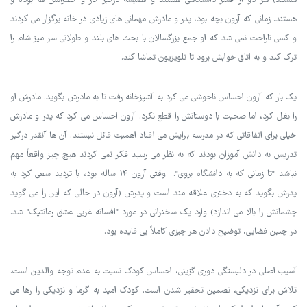
هستند) هر دو از قشر دانشگاهی هستند و همیشه درگیر کار و کنفرانس ها بوده و
هستند. زمانی که آرون بچه بود، پدر و مادرش مهمانی های زیادی در خانه برگزار می کردند
و کسی ناراحت نمی شد که او جمع بزرگسالان با بحث های بلند و طولانی سر میز شام را
ترک کند و به اتاق خوابش برود تا تلویزیون تماشا کند.
یک بار که آرون احساس ناخوشی می کرد به آشپزخانه رفت تا به مادرش بگوید. مادرش او
را بغل کرد، اما صحبت با دوستانش را قطع نکرد. آرون احساس می کرد که پدر و مادرش
خیلی برای اتفاقاتی که در مدرسه برایش می افتاد اهمیت قائل نیستند. آن ها آنقدر درگیر
تدریس به دانش آموزان بودند که به نظر می رسید فکر نمی کردند هیچ چیز واقعاً مهم
نباشد "تا زمانی که به دانشگاه بروی". وقتی آرون ۱۴ ساله بود، با تردید سعی کرد به
پدرش بگوید که به دختری علاقه مند است و پدرش (آرون در حالی که این را می گوید
چشمانش را بالا می اندازد) وارد یک سخنرانی در مورد "افسانه غربی عشق رمانتیک" شد.
در چنین فضایی، توضیح دادن هر چیزی کاملاً بی فایده بود.
آسیب اصلی در دلبستگی دوری گزینی، احساس کودک نسبت به عدم توجه والدین است.
تلاش برای نزدیکی، تضمین تحقیر شدن است. کودک امید به گرما و نزدیکی را رها می