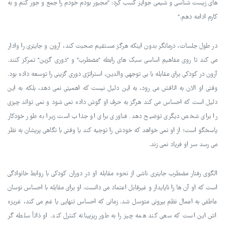
های زیست شناسی و شیمی جوایز کسب کرد: "مجبور بودم خودم را جمع و جور کنم و به
کارم ادامه دهم."
در طول جلسات، درمانگر بدون اینکه هرگز مستقیم صحبت کند، آرون و جایتری را وادار
می کند تا روی مفاهیم اساسی سبک های رابطه "مضطرب" و "دوری گزین" تمرکز کنند.
آرون در کودکی برای مقابله با بی توجهی والدین، استراتژی دوری گزینی را توسعه داده بود.
وقتی او الان به اتاقش می رود، به این دلیل نیست که اهمیتی نمی دهد، بلکه به این
دلیل است که احساس می کند هرگز به حرف او گوش داده نمی شود و نمی تواند چیزی
را برای شخص دیگری توضیح دهد. فناوری برای او جذاب است زیرا به طور خودکار
پاسخگو است؛ از او نمی خواهد که خودش را توجیه کند یا وقتی با نگاهی پریشان به نظر
می رسد سر او فریاد نمی زند.
الگوی رفتار مضطرب جایتری ناشی از نحوه مقابله او در دوران کودکی با روابط خانوادگی
است که او آن ها را ناپایدار و غیرقابل اعتماد می دانست. او برای مقابله با احساس نوسان
عاطفی به اعمال نظم بیرونی متوسل شد. زمانی که احساس تنهایی یا غم می کند، غریزه
اش این است که سعی کند همه چیز را به طور ریزبینانه کنترل کند. او ذاتاً سلطه گر