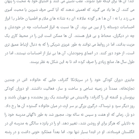
کند؛ آن ها برای اینکه طرد نشوند، عقب نشینی می کنند و اشتیاق خود به محبت را پنهان
می کنند. آن ها یاد می گیرند که اهمیتی ندهند که آیا کسی حرف شیرین یا محبت آمیزی
می زند یا نه؛ آن ها هر گونه علاقه ای به نشانه های ملایم اطمینان خاطر یا ابراز
احساسات دوستانه را از بین می برند. آن ها نسبت به ابراز احساسات، چه در خودشان و
چه در دیگران، محتاط و بی قرار هستند. آن ها ممکن است این را در محیط کاری یک
مزیت بدانند، اما در روابط می توانند به طور غریزی شریکی را که به دنبال ارتباط عمیق تری
است، از خود دور کنند. در اعماق وجودشان، آن ها بی نیاز از احساسات نیستند، اما در
طول سال ها، منابع زیادی را صرف کرده اند تا به این شکل به نظر برسند.
جایتری دوران کودکی خود را در سریلانکا گذراند، جایی که خانواده اش در چندین
تجارتخانه، عمدتاً در زمینه نساجی و ساخت و ساز، فعالیت داشتند. او دوران کودکی
پرنوسان و آشفته ای را گذراند؛ والدینش می توانستند یک روز بخشنده و مهربان باشند و
روز دیگر سرد و ترسناک. درگیری بزرگی بر سر ارث در میان خانواده گسترده آن ها رخ داد.
دو بار، زمانی که او هفت و سپس نه ساله بود، مجبور شد به طور ناگهانی مدرسه خود را
به دلایلی که هرگز برای او روشن نشد، تغییر دهد. او را در پانزده سالگی به مدرسه ای در
انگلستان فرستادند. او در ابتدا بسیار تنها بود، اما بعداً عملکرد خوبی داشت و در رشته