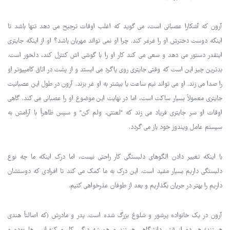
آرون که آشکارا عصبانی است، می گوید که اغلب اوقات ترجیح می دهد تنها باشد تا
اینکه دوست دخترش او را غرغر کند. چرا او نمی تواند مهربان باشد؟ او از اینکه جایتری
اینقدر دستور می دهد و سعی می کند کار او را با گوشی اش کنترل کند، دلخور است.
بدترین چیز این است که وقتی جایتری روی پاگرد می ایستد و از پشت در اتاق کامپیوتر او
را صدا می زند. او می تواند نیم ساعت یا بیشتر به او غر بزند. آرون در طول این عصبانیت
جایتری معمولاً بسیار ساکت است، اما در نهایت این موضوع او را عصبانی می کند. گاهی
اوقات او سر جایتری فریاد می زند که "لعنتی، ولم کن" و سپس ظاهراً با آرامش به
سیستم عامل ویندوز خود باز می گردد.
با اینکه تغییر دادن الگوهای دلبستگی کار راحتی نیست، اما درک اینکه ما چه نوع
دلبستگی داریم بسیار مفید است. این درک به ما کمک می کند تا افرادی که دوستشان
داریم را بهتر در جریان بگذاریم و بعد از طوفان عذرخواهی کنیم.
آرون در یک خانواده پرشور و شلوغ بزرگ شده است. پدر و مادرش (که اصالتاً هندی