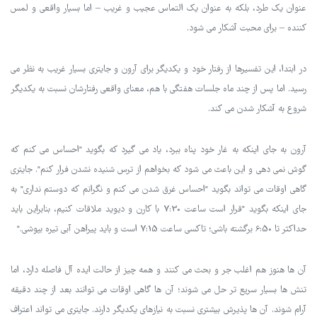
عنوان یک طرد، بلکه به عنوان یک التماس عجیب و غریب – اما بسیار واقعی و لمس
کننده – برای محبت آشکار می شود.
در ابتدا، این تفسیرها از رفتار خود و یکدیگر برای آرون و جایتری بسیار غریب به نظر می
رسید. اما پس از چند ماه جلسات هفتگی با هم، معنای واقعی رفتارشان نسبت به یکدیگر
شروع به آشکار شدن می کند.
آرون به جای اینکه به غار خود پناه ببرد، یاد می گیرد که بگوید "احساس می کنم که
گوش نمی دهی و این باعث می شود که بخواهم از ترس شنیده نشدن فرار کنم". جایتری
گاهی اوقات می تواند بگوید "احساس غرق شدن می کنم و نگرانم که دوستم نداری" به
جای اینکه بگوید "قرار است ساعت 7:30 با کارن و دیوید ملاقات کنیم، بنابراین باید
حداکثر تا 6:50 برگشته باشی؛ تاکسی ساعت 7:15 است و باید پیراهن آبی تیره بپوشی."
آن ها هنوز هم اغلب جر و بحث می کنند و همه چیز از حالت ایده آل فاصله دارد، اما
تنش ها بسیار سریع تر حل می شوند؛ آن ها گاهی اوقات می توانند بعد از چند دقیقه
آرام شوند. آن ها پذیرش بیشتری نسبت به نیازهای یکدیگر دارند. جایتری می تواند اعتراف