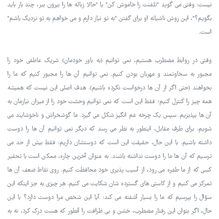
نیست: وقتی می گوید "تلفنت را خاموش کن" یا "حالا زباله ها را بیرون ببر، چند بار باید
بگویم؟"، این روش ناشیانه او برای گفتن "به تو نیاز دارم و می خواهم به تو نزدیک باشم"
است.
وقتی در روابط مضطرب هستیم، نمی توانیم (به باور خودمان) شریک عاطفی خود را
مجبور به سخاوتمند و مهربان بودن کنیم. نمی توانیم آن ها را مجبور کنیم که ما را
بخواهند (حتی اگر از آن ها درخواست نکرده باشیم). هدف اصلی این نیست که همیشه
همه چیز را کنترل کنیم؛ فقط این است که نمی توانیم وحشت خود را از میزان نیازمان به
آن ها بپذیریم. سپس یک چرخه غم انگیز شکل می گیرد. ما گوشخراش و ناخوشایند می
شویم. برای طرف مقابل، اینطور به نظر می رسد که دیگر نمی توانیم آن ها را دوست
داشته باشیم. با این حال، حقیقت این است که دوستشان داریم: فقط بیش از حد می
ترسیم که آن ها ما را دوست نداشته باشند. به عنوان آخرین چاره، ممکن است با تحقیر
کسی که از ما طفره می رود، از آسیب پذیری خود محافظت کنیم. روی نقاط ضعف آن ها
تمرکز می کنیم و از کاستی های گسترده شان شکایت می کنیم. هر چیزی به جز اینکه این
سؤال را بپرسیم که ما را بسیار آشفته می کند: آیا این شخص مرا دوست دارد؟ با این
حال، اگر بتوان این رفتار مضطرب، خشن و بی ظرافت را آنطور که هست درک کرد، نه به