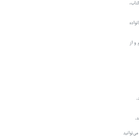
کتاب،
واده
و از
.
د.
‌توانید