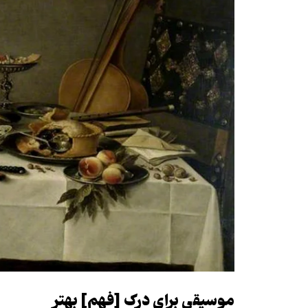
موسیقی برای درک [فهم] بهتر