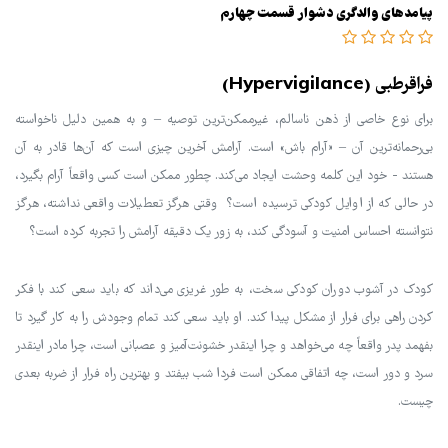
پیامدهای والدگری دشوار قسمت چهارم
فراقرطبی (Hypervigilance)
برای نوع خاصی از ذهن ناسالم، غیرممکن‌ترین توصیه – و به همین دلیل ناخواسته
بی‌رحمانه‌ترین آن – «آرام باش» است. آرامش آخرین چیزی است که آن‌ها قادر به آن
هستند - خود این کلمه وحشت ایجاد می‌کند. چطور ممکن است کسی واقعاً آرام بگیرد،
در حالی که از اوایل کودکی ترسیده است؟ وقتی هرگز تعطیلات واقعی نداشته، هرگز
نتوانسته احساس امنیت و آسودگی کند، به زور یک دقیقه آرامش را تجربه کرده است؟
کودک در آشوب دوران کودکی سخت، به طور غریزی می‌داند که باید سعی کند با فکر
کردن راهی برای فرار از مشکل پیدا کند. او باید سعی کند تمام وجودش را به کار گیرد تا
بفهمد پدر واقعاً چه می‌خواهد و چرا اینقدر خشونت‌آمیز و عصبانی است، چرا مادر اینقدر
سرد و دور است، چه اتفاقی ممکن است فردا شب بیفتد و بهترین راه فرار از ضربه بعدی
چیست.