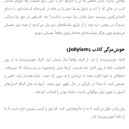
توانایی نزدیک شدن منطقی به آن را نداریم. اگر با کمی سرم حقیقت رها شویم، ممکن
است در حالی که با کت و شلوار وسط دفتر یا در خانه در آشپزخانه ایستاده‌ایم، با صدای
التماس‌آمیزی بپرسیم: «چرا مامان مرا دوست نداشت؟ چه اشتباهی در حق بابا مرتکب
شدم؟» در عوض، درد خود را از طریق واسطه‌های دور بیان می‌کنیم؛ از همه چیز عصبانی
می‌شویم چون هرگز نتوانسته‌ایم به‌خاطر چیزی واقعاً عصبانی شویم.
خوش‌مزگی کاذب (Jollyism)
افراد خوش‌مزه‌نما را باید از افراد واقعاً شاد متمایز کرد. افراد خوش‌مزه‌نما نه از روی
انتخاب، بلکه از روی اجبار شاد هستند. آن‌ها چنان زخم‌خورده و ترسیده‌اند که نمی‌توانند
لحظه‌ای به خود اجازه دهند تا دردشان را به درون راه دهند. لبخندهایشان باید دائمی و
تصنعی باشد تا مبادا در تاریکی در حال ظهور غرق شوند. آن‌ها به جای اینکه انسان‌های
اصیلی با چیزی برای سوگواری باشند، دلقک بودن را انتخاب کرده‌اند.
رنج زیادی طول می‌کشد تا ما را مالیخولیایی کند؛ اما رنج و آسیب بیشتری لازم است تا ما
را دائماً خوش‌مزه‌نما کند.