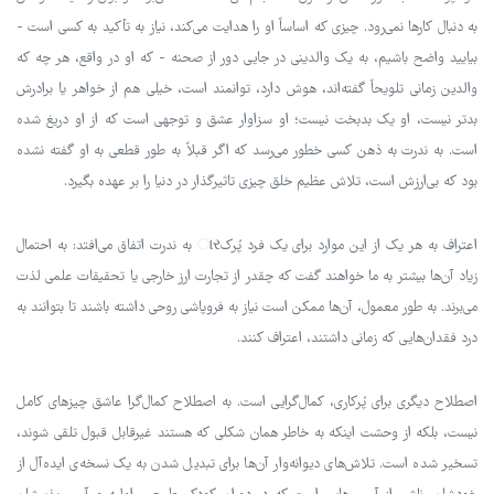
به دنبال کارها نمی‌رود. چیزی که اساساً او را هدایت می‌کند، نیاز به تأکید به کسی است -
بیایید واضح باشیم، به یک والدینی در جایی دور از صحنه - که او در واقع، هر چه که
والدین زمانی تلویحاً گفته‌اند، هوش دارد، توانمند است، خیلی هم از خواهر یا برادرش
بدتر نیست، او یک بدبخت نیست؛ او سزاوار عشق و توجهی است که از او دریغ شده
است. به ندرت به ذهن کسی خطور می‌رسد که اگر قبلاً به طور قطعی به او گفته نشده
بود که بی‌ارزش است، تلاش عظیم خلق چیزی تاثیرگذار در دنیا را بر عهده بگیرد.
اعتراف به هر یک از این موارد برای یک فرد پُرکાર به ندرت اتفاق می‌افتد: به احتمال
زیاد آن‌ها بیشتر به ما خواهند گفت که چقدر از تجارت ارز خارجی یا تحقیقات علمی لذت
می‌برند. به طور معمول، آن‌ها ممکن است نیاز به فروپاشی روحی داشته باشند تا بتوانند به
درد فقدان‌هایی که زمانی داشتند، اعتراف کنند.
اصطلاح دیگری برای پُرکاری، کمال‌گرایی است. به اصطلاح کمال‌گرا عاشق چیزهای کامل
نیست، بلکه از وحشت اینکه به خاطر همان شکلی که هستند غیرقابل قبول تلقی شوند،
تسخیر شده است. تلاش‌های دیوانه‌وار آن‌ها برای تبدیل شدن به یک نسخه‌ی ایده‌آل از