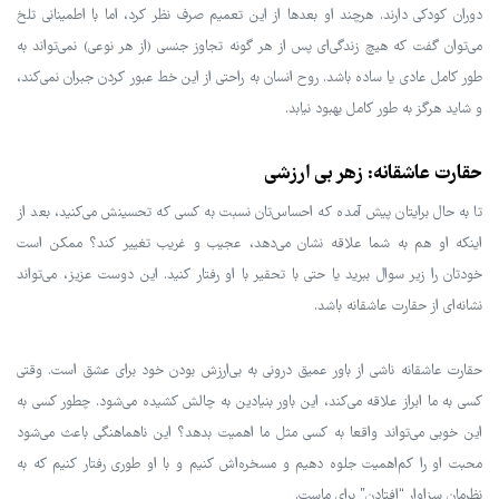
دوران کودکی دارند. هرچند او بعدها از این تعمیم صرف نظر کرد، اما با اطمینانی تلخ
می‌توان گفت که هیچ زندگی‌ای پس از هر گونه تجاوز جنسی (از هر نوعی) نمی‌تواند به
طور کامل عادی یا ساده باشد. روح انسان به راحتی از این خط عبور کردن جبران نمی‌کند،
و شاید هرگز به طور کامل بهبود نیابد.
حقارت عاشقانه: زهر بی ارزشی
تا به حال برایتان پیش آمده که احساس‌تان نسبت به کسی که تحسینش می‌کنید، بعد از
اینکه او هم به شما علاقه نشان می‌دهد، عجیب و غریب تغییر کند؟ ممکن است
خودتان را زیر سوال ببرید یا حتی با تحقیر با او رفتار کنید. این دوست عزیز، می‌تواند
نشانه‌ای از حقارت عاشقانه باشد.
حقارت عاشقانه ناشی از باور عمیق درونی به بی‌ارزش بودن خود برای عشق است. وقتی
کسی به ما ابراز علاقه می‌کند، این باور بنیادین به چالش کشیده می‌شود. چطور کسی به
این خوبی می‌تواند واقعا به کسی مثل ما اهمیت بدهد؟ این ناهماهنگی باعث می‌شود
محبت او را کم‌اهمیت جلوه دهیم و مسخره‌اش کنیم و با او طوری رفتار کنیم که به
نظرمان سزاوار “افتادن” برای ماست.