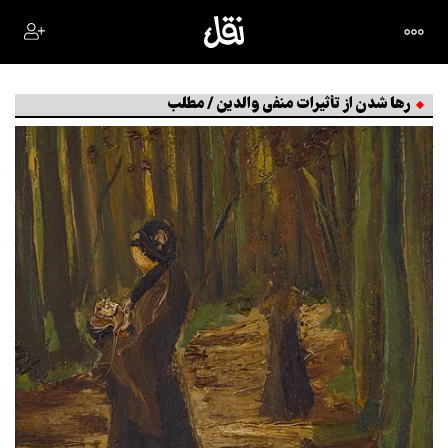
رها شدن از تأثیرات منفی والدین / مطلب