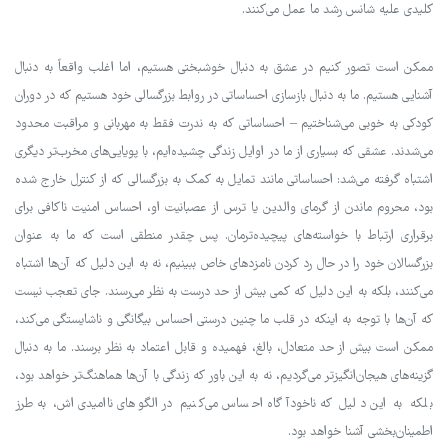
کلیدی علیه شانس رشد ما عمل می‌کنند.
ممکن است تصور کنیم در عشق به دنبال خوشبختی هستیم، اما اغلب واقعاً به دنبال
آشنایی هستیم. ما به دنبال بازسازی احساساتی در روابط بزرگسالی خود هستیم که در دوران
کودکی به خوبی می‌شناختیم – احساساتی که به ندرت فقط به مهربانی و مراقبت محدود
می‌شدند. عشقی که بسیاری از ما در اوایل زندگی چشیده‌ایم، با پویایی‌های مخرب‌تر دیگری
اشتباه گرفته می‌شد: احساساتی مانند تمایل به کمک به بزرگسالی که از کنترل خارج شده
بود، محروم ماندن از گرمای والدین یا ترس از عصبانیت او، احساس امنیت ناکافی برای
برقراری ارتباط با خواسته‌های پیچیده‌ترمان. پس چقدر منطقی است که ما به عنوان
بزرگسالان خود را در حال رد کردن نامزدهای خاص ببینیم، نه به این دلیل که آن‌ها اشتباه
می‌کنند، بلکه به این دلیل که کمی بیش از حد درست به نظر می‌رسند. جای تعجب نیست
که آن‌ها با توجه به اینکه در قلب ما چنین درستی احساس بیگانگی و ناشایستگی می‌کند،
ممکن است بیش از حد متعادل، بالغ، فهمیده و قابل اعتماد به نظر برسند. ما به دنبال
گزینه‌های هیجان‌انگیزتر می‌گردیم، نه به این باور که زندگی با آن‌ها هماهنگ‌تر خواهد بود،
بلکه به این دلیل که ناخودآگاه احساس می‌کنیم در الگوهای ناامیدی‌اش، به طرز
اطمینان‌بخشی آشنا خواهد بود.