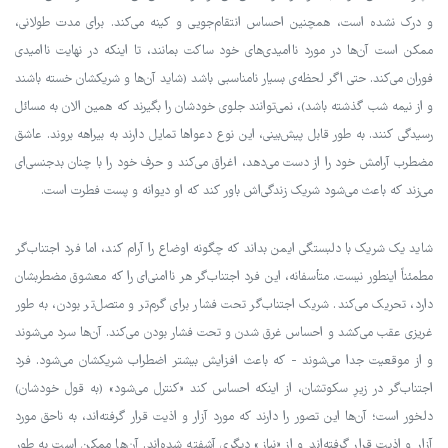
و درک نشده است، همچنین احساس انتقام‌جویی و کینه می‌کند. برای مدت طولانی،
ممکن است آن‌ها در مورد ناامیدی‌های خود ساکت بمانند، تا اینکه در نهایت ناامیدی
فوران می‌کند. حتی اگر لحظه‌ی بسیار نامناسبی باشد (شاید آن‌ها و شریکشان خسته باشند
و از نیمه شب گذشته باشد)، نمی‌توانند جلوی خودشان را بگیرند که همین الان به مسائل
رسیدگی کنند. به طور قابل پیش‌بینی، این نوع دعواها تمایل دارند به بیراهه بروند. عاشق
مضطرب آرامش خود را از دست می‌دهد، اغراق می‌کند و حرف خود را با چنان بدجنسی‌ای
می‌زند که باعث می‌شود شریک زندگی‌اش باور کند که او دیوانه و پست فطرت است.
شاید یک شریک با دلبستگی ایمن بداند که چگونه اوضاع را آرام کند، اما فرد اجتناب‌گر
مطمئناً اینطور نیست. متأسفانه، این فرد اجتناب‌گر هر ناامنی‌ای را که معشوق مضطربشان
دارد، تحریک می‌کند. شریک اجتناب‌گر تحت فشار برای گرم‌تر و متصل‌تر بودن، به طور
غریزی عقب می‌کشد و احساس غرق شدن و تحت فشار بودن می‌کند. آن‌ها سرد می‌شوند
و از موقعیت جدا می‌شوند - که باعث افزایش بیشتر اضطراب شریکشان می‌شود. فرد
اجتناب‌گر در زیرِ سکوتشان، از اینکه احساس کند «کنترل می‌شود» (به قول خودشان)
دلخور است؛ آن‌ها این تصور را دارند که مورد آزار و اذیت قرار گرفته‌اند، به ناحق مورد
آزار و اذیت قرار گرفته‌اند و از «نیاز» دیگری آشفته شده‌اند. آن‌ها ممکن است به طور