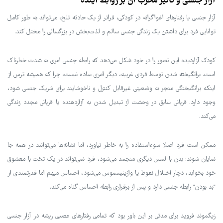
آزار جنسی و تأثیر مخرب آن بر روابط آینده
آزار جنسی یا رفتارهای اغواگرانه در کودکی، فراتر از یک حادثه تلخ، می‌تواند به طور کامل
توانایی فرد برای داشتن یک زندگی جنسی سالم و لذت‌بخش در بزرگسالی را مختل کند.
کودک آزاردیده این تصور را در خود شکل می‌دهد که رابطه جنسی امری به شدت خطرناک
است. برانگیخته شدن توسط فردی غریبه، دیگر امری ساده نیست، چرا که همیشه ترس از
اینکه برانگیختگی منجر به وضعیتی غیرقابل کنترل و ناخوشایند برای شریک جنسی شود،
وجود دارد. قربانی سابق در وحشت از تبدیل شدن به آزاردهنده یا قربانی مجدد زندگی
می‌کند.
ممکن است فرد اصلا سوءاستفاده را به خاطر نیاورد، اما نشانه‌ها می‌توانند در همه جا
نمایان شوند: بدن با لمس دیگری منجمد می‌شود، فرد نمی‌تواند در یک تخت با معشوق
خود بخوابد، دچار اختلال نعوظ یا واژینیسموس می‌شود، احساس مبهم اما قدرتمندی از
"بد بودن" رابطه جنسی دارد و پس از برقراری رابطه احساس گناه می‌کند.
زیگموند فروید برای مدتی بر این باور بود که تمامی رفتارهای عصبی ریشه در آزار جنسی