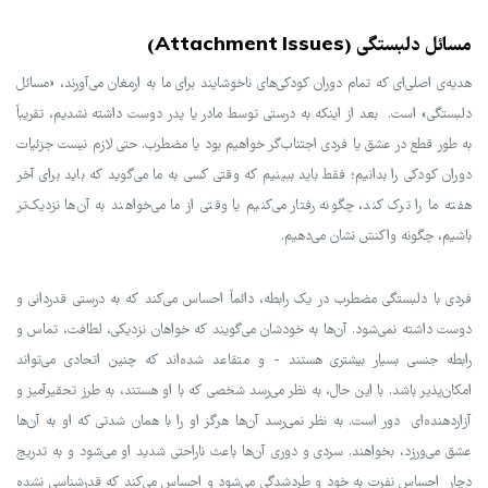
مسائل دلبستگی (Attachment Issues)
هدیه‌ی اصلی‌ای که تمام دوران کودکی‌های ناخوشایند برای ما به ارمغان می‌آورند، «مسائل
دلبستگی» است. بعد از اینکه به درستی توسط مادر یا پدر دوست داشته نشدیم، تقریباً
به طور قطع در عشق یا فردی اجتناب‌گر خواهیم بود یا مضطرب. حتی لازم نیست جزئیات
دوران کودکی را بدانیم؛ فقط باید ببینیم که وقتی کسی به ما می‌گوید که باید برای آخر
هفته ما را ترک کند، چگونه رفتار می‌کنیم یا وقتی از ما می‌خواهند به آن‌ها نزدیک‌تر
باشیم، چگونه واکنش نشان می‌دهیم.
فردی با دلبستگی مضطرب در یک رابطه، دائماً احساس می‌کند که به درستی قدردانی و
دوست داشته نمی‌شود. آن‌ها به خودشان می‌گویند که خواهان نزدیکی، لطافت، تماس و
رابطه جنسی بسیار بیشتری هستند - و متقاعد شده‌اند که چنین اتحادی می‌تواند
امکان‌پذیر باشد. با این حال، به نظر می‌رسد شخصی که با او هستند، به طرز تحقیرآمیز و
آزاردهنده‌ای دور است. به نظر نمی‌رسد آن‌ها هرگز او را با همان شدتی که او به آن‌ها
عشق می‌ورزد، بخواهند. سردی و دوری آن‌ها باعث ناراحتی شدید او می‌شود و به تدریج
دچار احساس نفرت به خود و طردشدگی می‌شود و احساس می‌کند که قدرشناسی نشده