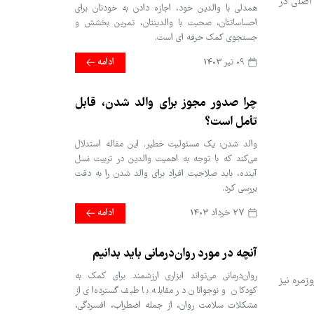
 اصلی در
همدلی با والدین خود، اجازه دادن به خودتان برای
احساساتتان، صحبت با والدینتان، تمرین بخشش و
جستجوی کمک حرفه ای است.
09 تير 1403
ادامه
چرا صدور مجوز برای والد شدن، قابل
تأمل است؟
والد شدن: یک مسئولیت خطیر. این مقاله استدلال
می‌کند که با توجه به اهمیت والدین در تربیت نسل
آینده، باید صلاحیت افراد برای والد شدن را به دقت
بررسی کرد.
27 خرداد 1403
ادامه
آنچه در مورد روان‌درمانی باید بدانیم
روان‌درمانی می‌تواند ابزاری ارزشمند برای کمک به
زمره نیز
کودکان و نوجوانان در مقابله با طیف گسترده‌ای از
مشکلات سلامت روان، از جمله اضطراب، افسردگی،