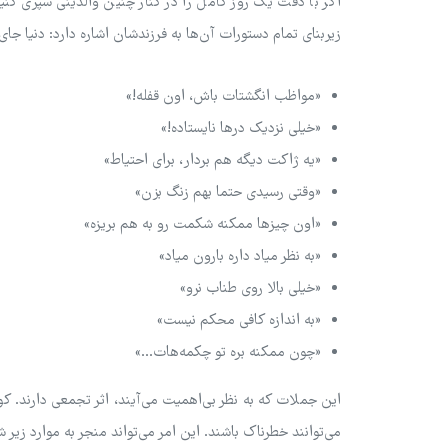
اگر با دقت یک روز کامل را در کنار چنین والدینی سپری کن
زیربنای تمام دستورات آن‌ها به فرزندشان اشاره دارد: دنیا ج
«مواظب انگشتات باش، اون قفله!»
«خیلی نزدیک درها نایستاده!»
«یه ژاکت دیگه هم بردار، برای احتیاط»
«وقتی رسیدی حتما بهم زنگ بزن»
«اون چیزها ممکنه شکمت رو به هم بریزه»
«به نظر میاد داره بارون میاد»
«خیلی بالا روی طناب نرو»
«به اندازه کافی محکم نیست»
«چون ممکنه بره تو چکمه‌هات…»
این جملات که به نظر بی‌اهمیت می‌آیند، اثر تجمعی دارند. ک
می‌توانند خطرناک باشند. این امر می‌تواند منجر به موارد زیر ش