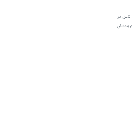
ه نفس در
فرزندشان