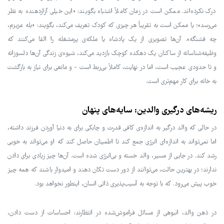
درک نکرده‌اند. ممکن است در زمان کاملاً اشتباه بگویند: «این خیلی آزاردهنده به نظر
می‌رسد»؛ یا ممکن است به تقریباً هر چیزی که کودک تعریف می‌کند، بگویند: «بله عزیزم،
چه قشنگه». آن‌ها تصویری از یک پادشاه یا ملکه‌ی پرمشغله را القا می‌کنند که
وظیفه‌شناسانه از ساکنان یک دهکده کوچک بازدید می‌کند، شیوه‌ی زندگی آن‌ها دلسوزانه
و تا حدودی عجیب است، اما در نهایت، کاملاً بی‌ربط است - و مانعی برای نیاز به بازگشت
به خانه برای کار مهم‌تری است.
ریشه‌های درگیری والدین: سایه‌های پنهان
در حالی که والد درگیر به اندازه‌ی کافی قدرت و چابکی برای به دنیا آوردن فرزند داشته،
اما نمی‌تواند به اندازه‌ای انرژی جمع کند تا اطمینان حاصل کند که او می‌تواند به خوبی
رشد کند. در جایی از مسیر، والد خسته و بی‌انرژی شده است. آن‌ها چیز زیادی برای دادن
ندارند؛ در بهترین حالت، می‌توانند از دور دست تکان دهند و امیدوار باشند که همه چیز
خوب پیش می‌رود. که با توجه به آسیب‌پذیری ذاتی انسان، اینطور نخواهد بود.
در ذهن والد، انبوهی از مسائل فراموش‌شده در انتظارند: احساسات از دست دادن،