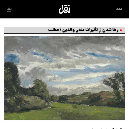
رها شدن از تأثیرات منفی والدین / مطلب