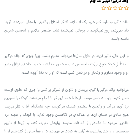
والد درگیر: غیبتی مداوم
والد درگیر به طور کلی هیچ یک از علائم آشکار اختلال والدینی را نشان نمی‌دهد. آن‌ها
داد نمی‌زنند، زور نمی‌گویند یا پرخاش نمی‌کنند؛ شاید طبیعتی ملایم و لبخندی شیرین
داشته باشند.
با این حال، تأثیر آن‌ها در طول سال‌ها می‌تواند عظیم باشد، زیرا چیزی که والد درگیر
عمدتاً از کودک دریغ می‌کند، احساس شنیده شدن صدایش، اهمیت داشتن تزلزل‌ناپذیر
او و وجود مداوم و وفادار او در ذهن کسی است که او را به دنیا آورده است.
می‌توانیم والد درگیر را گیج، پریشان و ناتوان از تمرکز بر کسی یا چیزی که جلوی اوست
تصور کنیم. لزوما شخصی نیست؛ آن‌ها با همه این کار را انجام می‌دهند. کودک با تصویری
نزد آن‌ها می‌آید و والدین با لبخندی ضعیف می‌گویند: «چه قشنگ!»، اما به نظر می‌رسد
هیچ شادی در صدای آن‌ها یا علاقه‌ای در نگاهشان وجود ندارد. یا کودک با عجله نزد
والدین می‌دود تا داستانی از اتفاقات مدرسه برایشان تعریف کند، و آن‌ها از طریق
صحبت‌ها و واکنش‌هایشان، به آرامی به کودک می‌فهمانند که واقعاً چیزی از گفته‌های او را