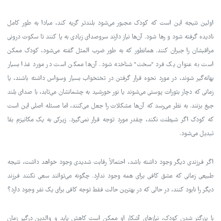
اولین نتیجه این است که کودک مجبور می‌شود بلندتر گریه کند، مبادا به طور کامل
نادیده گرفته شود و رها شود. آن‌ها نیاز دارند سروصدای زیادی به پا کنند تا سکوت درونی
مراقبشان را جبران کنند. همانطور که به طور ضرب المثل گفته می‌شود، کودک ممکن
است به عنوان یک فرد "سخت" شناخته شود. آن‌ها ممکن است در مورد غذا بسیار
بهانه‌گیر شوند، در مورد نحوه قرار گرفتن در تختخواب بسیار وسواس داشته باشند، یا
زمانی که دچار بثورات پوستی می‌شوند یا نور خورشید به چشمانشان می‌تابد، با صدای بلند
جیغ بزنند. به نظر می‌رسد که آن‌ها مشکلات را جعل می‌کنند، اما مسئله اصلی این است
که کودک اگر شیطنت نکند، چقدر مورد توجه قرار نمی‌گیرد. زیرکی به یک مکانیزم بقا
تبدیل می‌شود.
اگر فرزندی دیگر وجود داشته باشد، احتمالاً رقابت شدیدی وجود خواهد داشت، نتیجه
طبیعی زمانی که عشق کافی برای همه وجود ندارد. چگونه می‌توانند سعی نکنند فرزند
دیگر را نابود کنند، در حالی که در بهترین حالت فقط توجه کافی برای یک نفر وجود دارد؟
با بزرگتر شدن کودک، نیازهای آشکار او ممکن است کاهش یابد و والدین درگیر زمان