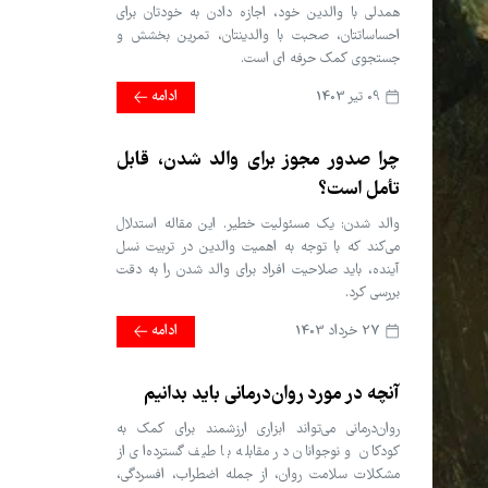
همدلی با والدین خود، اجازه دادن به خودتان برای
احساساتتان، صحبت با والدینتان، تمرین بخشش و
جستجوی کمک حرفه ای است.
09 تير 1403
ادامه
چرا صدور مجوز برای والد شدن، قابل
تأمل است؟
والد شدن: یک مسئولیت خطیر. این مقاله استدلال
می‌کند که با توجه به اهمیت والدین در تربیت نسل
آینده، باید صلاحیت افراد برای والد شدن را به دقت
بررسی کرد.
27 خرداد 1403
ادامه
آنچه در مورد روان‌درمانی باید بدانیم
روان‌درمانی می‌تواند ابزاری ارزشمند برای کمک به
کودکان و نوجوانان در مقابله با طیف گسترده‌ای از
مشکلات سلامت روان، از جمله اضطراب، افسردگی،