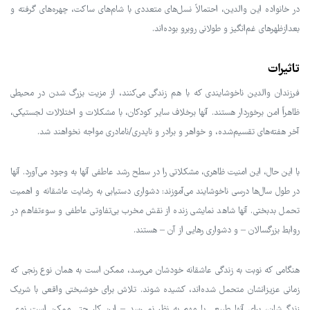
در خانواده این والدین، احتمالاً نسل‌های متعددی با شام‌های ساکت، چهره‌های گرفته و
بعدازظهرهای غم‌انگیز و طولانی روبرو بوده‌اند.
تاثیرات
فرزندان والدین ناخوشایندی که با هم زندگی می‌کنند، از مزیت بزرگ شدن در محیطی
ظاهراً امن برخوردار هستند. آنها برخلاف سایر کودکان، با مشکلات و اختلالات لجستیکی،
آخر هفته‌های تقسیم‌شده، و خواهر و برادر و ناپدری/نامادری مواجه نخواهند شد.
با این حال، این امنیت ظاهری، مشکلاتی را در سطح رشد عاطفی آنها به وجود می‌آورد. آنها
در طول سال‌ها درسی ناخوشایند می‌آموزند: دشواری دستیابی به رضایت عاشقانه و اهمیت
تحمل بدبختی. آنها شاهد نمایشی زنده از نقش مخرب بی‌تفاوتی عاطفی و سوءتفاهم در
روابط بزرگسالان – و دشواری رهایی از آن – هستند.
هنگامی که نوبت به زندگی عاشقانه خودشان می‌رسد، ممکن است به همان نوع رنجی که
زمانی عزیزانشان متحمل شده‌اند، کشیده شوند. تلاش برای خوشبختی واقعی با شریک
زندگی‌شان، برای آنها طبیعی یا مهم به نظر نمی‌رسد – این کار حتی ممکن است نوعی