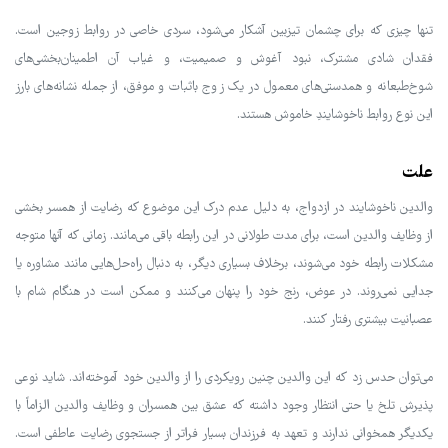
تنها چیزی که برای چشمان تیزبین آشکار می‌شود، سردی خاصی در روابط زوجین است.
فقدان شادی مشترک، نبود آغوش و صمیمیت، و غیاب آن اطمینان‌بخشی‌های
شوخ‌طبعانه و همدستی‌های معمول در یک زوج باثبات و موفق، از جمله نشانه‌های بارز
این نوع روابط ناخوشایندِ خاموش هستند.
علت
والدین ناخوشایند در ازدواج، به دلیل عدم درک این موضوع که رضایت از همسر بخشی
از وظایف والدین است، برای مدت طولانی در این رابطه باقی می‌مانند. زمانی که آنها متوجه
مشکلات رابطه خود می‌شوند، برخلاف بسیاری دیگر، به دنبال راه‌حل‌هایی مانند مشاوره یا
جدایی نمی‌روند. در عوض، رنج خود را پنهان می‌کنند و ممکن است در هنگام شام با
عصبانیت بیشتری رفتار کنند.
می‌توان حدس زد که این والدین چنین رویکردی را از والدین خود آموخته‌اند. شاید نوعی
پذیرش تلخ یا حتی انتظار وجود داشته که عشق بین همسران و وظایف والدین الزاماً با
یکدیگر همخوانی ندارند و تعهد به فرزندان بسیار فراتر از جستجوی رضایت عاطفی است.