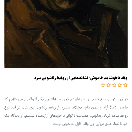
والد ناخوشایندِ خاموش: نشانه‌هایی از روابط زناشویی سرد
در این متن، به نوع خاصی از ناخوشایندی در روابط زناشویی یکی از والدین می‌پردازیم که
ظاهری کاملاً آرام و پنهان دارد. برخلاف بسیاری از روابط زناشویی پرچالش، در این نوع
روابط شاهد فریاد، بدگویی، عصبانیت ناگهانی یا حرف‌های آزاردهنده نیستیم. از دیدگاه یک
فرد ناآشنا، عمق تنهایی این والد قابل تشخیص نیست.