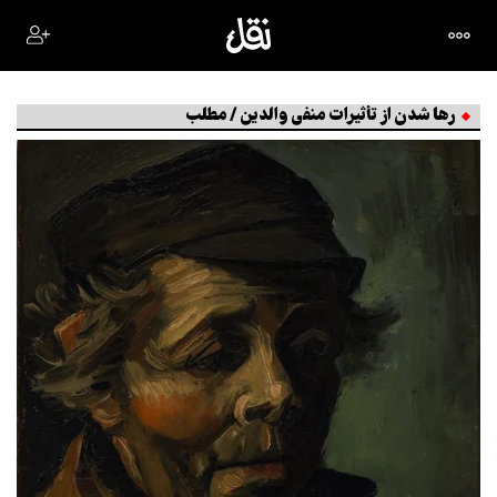
رها شدن از تأثیرات منفی والدین / مطلب