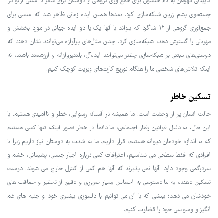
کاپیتانی قهرمان به نام جیسون برای جمع‌آوری گروهی از دوستان برای سفر با کشتی آرگو در
جستجوی پشم زرین شبکه‌سازی کرد. بعدها همین ایده زمانی ظاهر شد که عیسی برای
جمع‌آوری گروهی از ۱۲ شاگرد که بتواند با آنها یک یا دو ایده جهانی در مورد بخشش و
مهربانی را گسترش دهد، شبکه‌سازی کرد. چنین مثال‌های پرآوازه می‌توانند نشان دهند که
دوستی‌های مبتنی بر شبکه‌سازی چقدر می‌توانند ایده‌آل، بلندپروازانه و ارزشمند باشند، نه
اینکه تلاش‌های شخصی ما را هنگام توزیع کارت‌های ویزیت کوچک کنیم.
تسکین خاطر
حالت انسان پر از وحشت است. ما همیشه در آستانه رسوایی، خطر و ناامیدی هستیم. با
این حال، به دلیل قوانین رفتار اجتماعی، ما دائماً در خطر تصور اینکه تنها کسی هستیم
که به اندازه خودمان دیوانه هستیم، قرار داریم. ما به شدت به دوستان نیاز داریم زیرا با
افرادی که فقط سطحی می شناسیم، اعترافات کمی درباره اجبار جنسی، پشیمانی، خشم و
سردرگمی وجود دارد. آنها نمی پذیرند که آنها هم کمی از کنترل خارج می شوند. دوست
تسکین دهنده به ما دسترسی به احساس بسیار ضروری و دقیق از تحقیر و حماقت های
خودشان می دهد؛ بینشی که با آن می توانیم با دلسوزی بیشتری خود و جنبه های غم
انگیز و وسواسی خود را قضاوت کنیم.