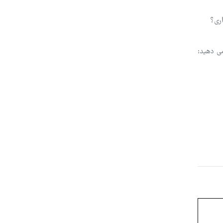
اری؟
می دهید: