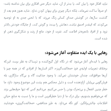
نباید افکار خود را بیان کند. یا بدتر از آن، شاید دیگر حتی افکاری برای بیان نداشته باشد؛
او صرفاً ساکت نمی‌ماند، بلکه دیگر چیزی برای پنهان کردن ندارد. شاید هنوز هم بعد از
گذشت سال‌ها، در گوشش صدای کسانی زنگ می‌زند که با لحنی جدی به او توصیه
می‌کردند که اینقدر احمق نباشد، دهانش را ببندد و گوش کند، از جایگاه خودش بالاتر
نرود و از افراد با‌تجربه‌تر اطاعت کند. نفرت از خود، مانع از رشد و شکل‌گیری ذهن او
شده است.
رهایی با یک ایده متفاوت آغاز می‌شود:
رهایی با ایده‌ای آغاز می‌شود که در نگاه اول گیج‌کننده و ترسناک به نظر برسد: این‌که
برخلاف تجربیات اولیه‌ی فردِ «مخالفت‌گریز»، اکثر انسان‌ها از افرادی که در همه چیز با
آن‌ها موافق‌اند، چندان خوششان نمی‌آید. با وجود جذابیت گاه و بی‌گاهِ سازگاری، بله
قربان‌گویی بی‌پایان آزاردهنده است و دلیل محکمی هم پشت این موضوع وجود دارد: ما
خطر چنین انفعال و بی‌تحرک بودن را حس می‌کنیم. می‌دانیم کسی که تنها حرف‌هایی بزند
که می‌خواهیم بشنویم، برای درک ما از دنیا خطرآفرین است و ما را نسبت به منابع حیاتیِ
اطلاعاتِ چالش‌برانگیز، کور نگه می‌دارد. به طرز متناقضی، «مخالفت‌گریزی» خوشایند
نیست.