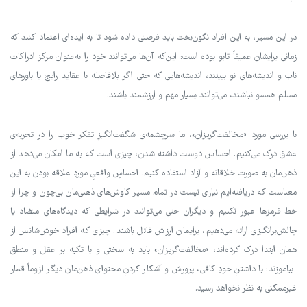
در این مسیر، به این افراد نگون‌بخت باید فرصتی داده شود تا به ایده‌ای اعتماد کنند که
زمانی برایشان عمیقاً تابو بوده است: این‌که آن‌ها می‌توانند خود را به‌عنوان مرکز ادراکات
ناب و اندیشه‌های نو ببینند، اندیشه‌هایی که حتی اگر بلافاصله با عقاید رایج یا باورهای
مسلم همسو نباشند، می‌توانند بسیار مهم و ارزشمند باشند.
با بررسی مورد «مخالفت‌گریزان»، ما سرچشمه‌ی شگفت‌انگیزِ تفکر خوب را در تجربه‌ی
عشق درک می‌کنیم. احساس دوست داشته شدن، چیزی است که به ما امکان می‌دهد از
ذهن‌مان به صورت خلاقانه و آزاد استفاده کنیم. احساسِ واقعیِ موردِ علاقه بودن به این
معناست که دریافته‌ایم نیازی نیست در تمام مسیر کاوش‌های ذهنی‌مان بی‌چون و چرا از
خط قرمزها عبور نکنیم و دیگران حتی می‌توانند در شرایطی که دیدگاه‌های متضاد یا
چالش‌برانگیزی ارائه می‌دهیم، برایمان ارزش قائل باشند. چیزی که افراد خوش‌شانس از
همان ابتدا درک کرده‌اند، «مخالفت‌گریزان» باید به سختی و با تکیه بر عقل و منطق
بیاموزند: با داشتنِ خودِ کافی، پرورش و آشکار کردنِ محتوای ذهن‌مان دیگر لزوماً قمار
غیرممکنی به نظر نخواهد رسید.