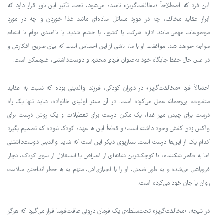
این فرد که اصطلاحاً «مخالفت‌گریز» نامیده می‌شود، تحت تأثیر این باور قرار دارد که
ابراز عقاید مخالف، چه در مورد مسائل ساده‌ای مانند غذا خوردن و چه در مورد
موضوعات مهمی مانند اداره شرکت یا کشور، با خشم شدید یا ناامیدی توأم با انتقام
مواجه خواهد شد. موافقت او با ما، ناشی از این احساس است که بیان صریح افکارش و
در عین حال حفظ جایگاه خود به‌عنوان فردی محترم و دوست‌داشتنی، غیرممکن است.
احتمالاً فرد «مخالفت‌گریز» در دوران کودکی، فرزند والدینی بوده که نسبت به عقاید
متفاوت، بی‌رحمانه عمل می‌کرده است. در آن بستر اولیه‌ی خانواده، شاید تنها یک راه
درست برای چیدن میز غذا، یک مکان درست برای تعطیلات و یک روش درست برای
واکس زدن کفش وجود داشته است؛ و قطعاً این به عهده کودک نبوده که تصمیم بگیرد
کدام یک از این‌ها درست است. سناریوی دیگر این است که شاید والدینی دوست‌داشتنی
اما به ظاهر شکننده، با کوچک‌ترین نشانه‌ای از اعتراض یا استقلال از سوی کودک، دچار
فروپاشی می‌شده و به طور ضمنی، او را با لجبازی‌اش، متهم به به خطر انداختن سلامت
روان یا جان خود می‌کرده است.
در نتیجه، «مخالفت‌گریز» تحت‌سلطه‌ی یک فرمان درونی طاقت‌فرسا قرار می‌گیرد که هرگز