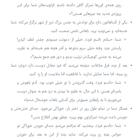
روی همه‌ی اون‌ها تمرکز کافی داشته باشم. اولویت‌های شما برای این
پروژه‌ی جدید چه چیزهایی هستن؟»
یکی از آشناهاتون داره برای تولدش یه جشن بزرگ دور از شهر برگزار می‌کنه. شما
خسته‌اید و نمی‌تونید برید. باهاش تلفنی صحبت کنید.
شما: «سلام (اسم فرد)، خیلی از دعوتت ممنونم. چقدر لطف کردی!
راستش چند وقته خیلی سرم شلوغه و آخر هفته هم خسته‌ام. به نظرت
می‌شه یه جشنی کوچیک‌تر ترتیب بدیم و دور هم جمع بشیم؟»
بعد از چند قرار ملاقات، متوجه می‌شید که فرد مقابل دوست داره دوباره شما
رو ببینه، اما شما تمایلی ندارید. با قاطعیت اما ملایمت او را رد کنید.
شما: «(اسم فرد)، وقت گذروندن با تو خیلی خوب بود. آدم باهوش و
بامزه‌ای هستی. با این حال، به نظرم ما بیشتر به درد هم به عنوان دوست
می‌خوریم تا یه رابطه‌ی عمیق‌تر. برای آشنایی باهات خوشحال شدم!»
همکار شما در تمام طول روز در دفتر باز، خوراکی می‌خورد. صدای خش‌خش و
جویدن باعث می‌شه تمرکزتون بهم بریزه. چطور بهش اطلاع بدین؟
شما: «(اسم فرد)، ببخشید که مزاحم می‌شم. صدای خوردن خوراکی تو
حواس بقیه رو پرت می‌کنه. شاید بشه از این به بعد برای خوردن