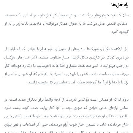
راه حل‌ها
حالا که فرد خوش‌رفتار بزرگ شده و در محیط کار قرار دارد، بر اساس یک سیستم
اعتقادی قدیمی عمل می‌کند. ما به عنوان همکار می‌توانیم با ملایمت نکات زیر را به او
گوشزد کنیم:
اول اینکه، همکاران، شریک‌ها و دوستان او تقریباً به طور قطع با افرادی که اضطراب او
در دوران کودکی در کنارشان شکل گرفته، بسیار متفاوت هستند. اکثر انسان‌های بزرگسال
به راحتی می‌توانند با کمی مخالفت، مقداری اطلاعات ناخوشایند یا یک رد مودبانه کنار
بیایند. حقیقت باعث منفجر شدن یا نابودی ما نمی‌شود. افرادی که او شیوه‌ی خاصی از
ارتباط با دنیا را از آن‌ها آموخته، ممکن است نماینده‌ی کل بشریت نباشند.
دوم اینکه او ممکن است برداشتی نادرست از آنچه واقعاً برای دیگران مفید است، بر
اساس نیازهای خاص افرادی که مجبور بوده با آنها کنار بیاید، جذب کرده باشد. شاید
والدین سختگیر او به تعریف و تمجیدهای چاپلوسانه، هرچند غیرصادقانه، واکنش خوبی
نشان می‌دادند؛ شاید با شنیدن اخبار خوب آرام می‌شدند، حتی اگر اطلاعات واقعی پنهان