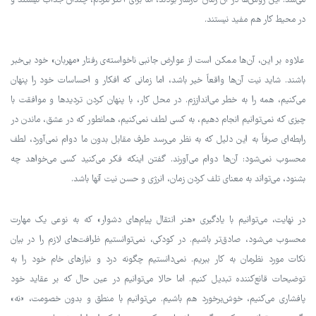
می‌شد. این روش‌ها در آن زمان کارساز بودند، اما برای اکثر مردم، چندان جذاب نیستند و
در محیط کار هم مفید نیستند.
علاوه بر این، آن‌ها ممکن است از عوارض جانبی ناخواسته‌ی رفتار «مهربان» خود بی‌خبر
باشند. شاید نیت آن‌ها واقعاً خیر باشد، اما زمانی که افکار و احساسات خود را پنهان
می‌کنیم، همه را به خطر می‌انداززم. در محل کار، با پنهان کردن تردیدها و موافقت با
چیزی که نمی‌توانیم انجام دهیم، به کسی لطف نمی‌کنیم، همانطور که در عشق، ماندن در
رابطه‌ای صرفاً به این دلیل که به نظر می‌رسد طرف مقابل بدون ما دوام نمی‌آورد، لطف
محسوب نمی‌شود: آن‌ها دوام می‌آورند. گفتن اینکه فکر می‌کنید کسی می‌خواهد چه
بشنود، می‌تواند به معنای تلف کردن زمان، انرژی و حسن نیت آنها باشد.
در نهایت، می‌توانیم با یادگیری «هنر انتقال پیام‌های دشوار» که به نوعی یک مهارت
محسوب می‌شود، صادق‌تر باشیم. در کودکی، نمی‌توانستیم ظرافت‌های لازم را در بیان
نکات مورد نظرمان به کار ببریم. نمی‌دانستیم چگونه درد و نیازهای خام خود را به
توضیحات قانع‌کننده تبدیل کنیم. اما حالا می‌توانیم در عین حال که بر عقاید خود
پافشاری می‌کنیم، خوش‌برخورد هم باشیم. می‌توانیم با منطق و بدون خصومت، «نه»