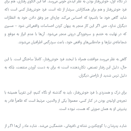
در نگاه اول، خوش‌رفتار بودن به نظر ایده‌ی خوبی می‌رسد. اما این الگوی رفتاری، هم برای
فرد خوش‌رفتار و هم برای همکارانش سرشار از تله است. فرد خوش‌رفتار کسی است (که
شاید گاهی خود ما باشیم) که احساس می‌کند چاره‌ای جز وفق دادن خود به انتظارات
دیگران ندارد، حتی اگر این کار منجر به پنهان کردن احساسات واقعی‌اش شود – مسیری
که در نهایت به خشم و سرخوردگی درونی منجر می‌شود. آن‌ها با عدم ابراز به موقع و
شجاعانه‌ی نیازها و جاه‌طلبی‌های واقعی خود، باعث سردرگمی اطرافیان می‌شوند.
گاهی به نظر می‌رسد موافقت همراه با لبخند فرد خوش‌رفتار، کاملاً ساختگی است. با این
حال، دلیل این رفتار تصنعی، تکان‌دهنده است: نه برای به دست آوردن منفعت، بلکه به
دلیل ترس شدید از ناراحتی دیگران.
برای درک و همدردی با فرد خوش‌رفتار، باید به گذشته او نگاه کنیم: این تقریباً همیشه با
تجربه‌ی اولیه‌ی بودن در کنار کسی، معمولاً یکی از والدین، مرتبط است که ظاهراً قادر به
پذیرش او به همان صورتی که هست، نبوده است.
شاید پدرشان با کوچکترین نشانه‌ی نافرمانی، خشمگین می‌شد. شاید مادر آن‌ها اگر از