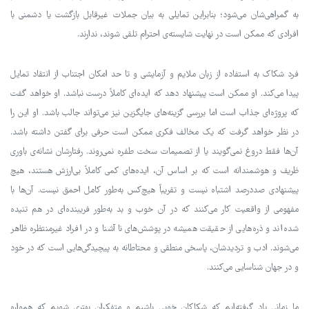
به گمراهی‌شان می‌شود؛ بنابراین تمایلی به بیان جملات غیرقابل بازگشت یا دشمنی با
افرادی که ممکن است در نهایت شایسته‌ی احترام تلقی شوند، ندارند.
فرد شکاک به استفاده از زبان ملایم و آزمایشی و تا حد امکان اجتناب از انتقاد تمایل
پیدا می‌کند. او ممکن است پیشنهاد دهد که ایده‌ای کاملاً درست نباشد. او خواهد گفت
که پروژه‌ای جذاب است اما بررسی گزینه‌های جایگزین نیز می‌تواند جالب باشد. او این را
در نظر خواهد گرفت که یک مخالف فکری ممکن است حرفی برای گفتن داشته باشد.
آن‌ها فقط دروغ نمی‌گویند یا از تصمیمات سخت طفره نمی‌روند. رفتارشان نشانه‌ی باوری
ظریف و هوشمندانه است که بر اساس آن، ایده‌های کمی کاملاً بی‌ارزش هستند، هیچ
پیشنهادی صددرصد اشتباه نیست و تقریباً هیچ‌کس به‌طور کامل احمق نیست. آن‌ها با
مفهومی از واقعیت کار می‌کنند که در آن خوب و بد به‌طور فریبنده‌ای در هم تنیده‌
شده‌اند و ذره‌هایی از حقیقت همیشه در پوشش‌های ناآشنا و در افراد غیرمنتظره ظاهر
می‌شوند. ادب و تردیدشان، پاسخی منطقی و محتاطانه به پیچیدگی‌هایی است که در خود
و در جهان شناسایی می‌کنند.
ما زمانی یاد گرفته‌ایم که شکاکان خوبی باشیم و متفکران بهتری شویم که همواره