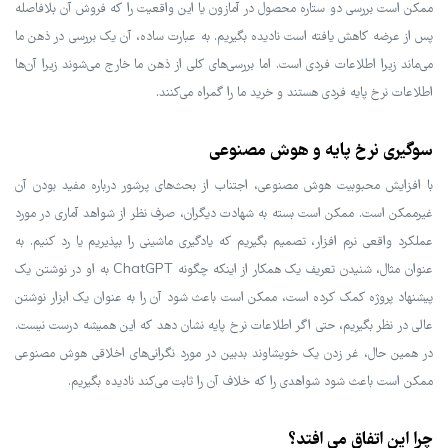
ممکن است بررسی دو ستاره محصول در آمازون یا این واقعیت را که فروش آن بلافاصله
پس از عرضه کاهش یافته است نادیده بگیریم. به عبارت ساده، آن یک بررسی در ذهن ما
می‌ماند زیرا اطلاعات فردی است. اما بررسی‌های کلی از ذهن ما خارج می‌شوند زیرا آن‌ها
اطلاعات نرخ پایه فردی هستند و خرید ما را گمراه می‌کنند.
سوگیری نرخ پایه و هوش مصنوعی
با افزایش محبوبیت هوش مصنوعی، اجتناب از بحث‌های پرشور درباره مفید بودن آن
غیرممکن است. ممکن است بسته به شهادت دیگران، صرف نظر از شواهد آماری در مورد
عملکرد واقعی نرم افزار، تصمیم بگیریم که یادگیری ماشینی را بپذیریم یا رد کنیم. به
عنوان مثال، شنیدن تعریف یک همکار از اینکه چگونه ChatGPT به او در نوشتن یک
پیشنهاد پروژه کمک کرده است، ممکن است باعث شود آن را به عنوان یک ابزار نوشتن
عالی در نظر بگیریم، حتی اگر اطلاعات نرخ پایه نشان دهد که این همیشه درست نیست.
در همین حال، غر زدن یک خویشاوند بدبین در مورد نگرانی‌های اخلاقی هوش مصنوعی
ممکن است باعث شود شواهدی را که خلاف آن را ثابت می‌کند نادیده بگیریم.
چرا این اتفاق می افتد؟