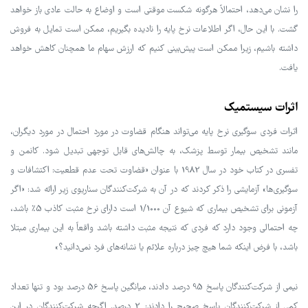
را نشان می‌دهد، احتمالاً هرگونه شکست موقتی است و اوضاع به حالت عادی باز خواهد
گشت. با این حال، اگر اطلاعات نرخ پایه را نادیده بگیریم، ممکن است تمایل به فروش
داشته باشیم، زیرا ممکن است پیش‌بینی کنیم که ارزش سهام ما همچنان کاهش خواهد
یافت.
اثرات سیستمیک
اثرات فردی سوگیری نرخ پایه می‌تواند هنگام قضاوت در مورد احتمال در مورد دیگران،
مانند تشخیص بیمار توسط پزشک، به چالش‌های قابل توجهی تبدیل شود. کانمن و
تفسری در کتاب خود در سال 1982 با عنوان «قضاوت تحت عدم قطعیت: اکتشافات و
سوگیری‌ها» آزمایشی را ذکر کردند که در آن به شرکت‌کنندگان سناریوی زیر ارائه شد: «اگر
آزمونی برای تشخیص بیماری که شیوع آن 1/1000 است دارای نرخ مثبت کاذب 5٪ باشد،
چه احتمالی وجود دارد که فردی که نتیجه مثبت داشته باشد واقعاً به این بیماری مبتلا
باشد، با فرض اینکه شما هیچ چیز درباره علائم یا نشانه‌های فرد نمی‌دانید؟»
نیمی از شرکت‌کنندگان پاسخ 95 درصد دادند، میانگین پاسخ 56 درصد بود و تنها تعداد
کمی از شرکت‌کنندگان پاسخ صحیح را دادند: 2 درصد. اگرچه شرکت‌کنندگان در این