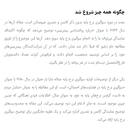
چگونه همه چیز شروع شد
بحث در مورد سوگیری نرخ پایه بدون ذکر کانمن و تفسری غیرممکن است. مقاله آن‌ها در
سال 1973 با عنوان «درباره روانشناسی پیش‌بینی» توضیح می‌دهد که چگونه اکتشاف
نمایندگی می‌تواند ما را به انجام سوگیری نرخ پایه سوق دهد. آن‌ها این موضوع را از طریق
مطالعه تام دبلیو که قبلاً ذکر شد نشان دادند، که در آن شرکت‌کنندگان پیش‌بینی‌های
خود را بر اساس توصیف شخصیت انجام دادند و فراموش کردند تعداد دانشجویان
فارغ‌التحصیل ثبت‌نام شده در هر برنامه را در نظر بگیرند.
یکی دیگر از توضیحات اولیه سوگیری نرخ پایه مقاله مایا بار-هیلل در سال 1980 با عنوان
«سوگیری نرخ پایه در قضاوت‌های احتمالی» است. او این مغالطه را به عنوان «تمایل مردم
به نادیده گرفتن نرخ‌های پایه به نفع، به عنوان مثال، اطلاعات فردی (هنگامی که چنین
چیزی موجود است)، به جای ادغام این دو» توصیف می‌کند. این مقاله به محدودیت‌های
توضیح نمایندگی کانمن و تفسری اشاره می‌کند و یک نظریه جایگزین برای توضیح سوگیری
نرخ پایه ارائه می‌کند.