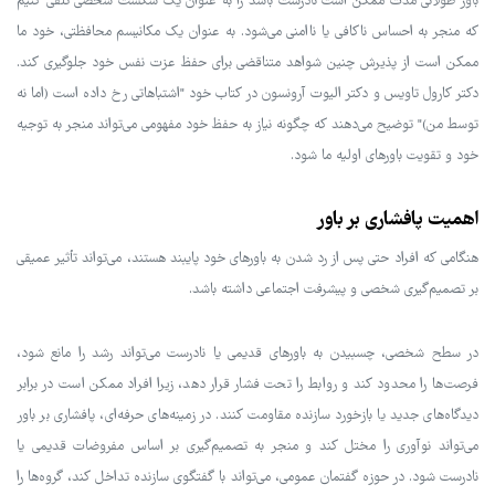
باور طولانی مدت ممکن است نادرست باشد را به عنوان یک شکست شخصی تلقی کنیم
که منجر به احساس ناکافی یا ناامنی می‌شود. به عنوان یک مکانیسم محافظتی، خود ما
ممکن است از پذیرش چنین شواهد متناقضی برای حفظ عزت نفس خود جلوگیری کند.
دکتر کارول تاویس و دکتر الیوت آرونسون در کتاب خود "اشتباهاتی رخ داده است (اما نه
توسط من)" توضیح می‌دهند که چگونه نیاز به حفظ خود مفهومی می‌تواند منجر به توجیه
خود و تقویت باورهای اولیه ما شود.
اهمیت پافشاری بر باور
هنگامی که افراد حتی پس از رد شدن به باورهای خود پایبند هستند، می‌تواند تأثیر عمیقی
بر تصمیم‌گیری شخصی و پیشرفت اجتماعی داشته باشد.
در سطح شخصی، چسبیدن به باورهای قدیمی یا نادرست می‌تواند رشد را مانع شود،
فرصت‌ها را محدود کند و روابط را تحت فشار قرار دهد، زیرا افراد ممکن است در برابر
دیدگاه‌های جدید یا بازخورد سازنده مقاومت کنند. در زمینه‌های حرفه‌ای، پافشاری بر باور
می‌تواند نوآوری را مختل کند و منجر به تصمیم‌گیری بر اساس مفروضات قدیمی یا
نادرست شود. در حوزه گفتمان عمومی، می‌تواند با گفتگوی سازنده تداخل کند، گروه‌ها را