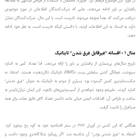
در مورد این موضوع فراهم کرد. امروزه، محققان با استفاده از طراحی مشابهی به مطالعه
پافشاری بر باور ادامه می‌دهند، جایی که شرکت‌کنندگان اطلاعاتی در مورد موضوعی
دریافت می‌کنند که بعداً متوجه می‌شوند نادرست است. با این حال، شرکت‌کنندگان تمایل
دارند به استناد به این اطلاعات اولیه، با دانستن اینکه نادرست است، به نظر خود ادامه
دهند.
مثال 1 - افسانه "غیرقابل غرق شدن" تایتانیک
تاریخ مثال‌های بی‌شماری از پافشاری بر باور را ارائه می‌دهد، اما تعداد کمی به اندازه
سرنوشت غم‌انگی کشتی سلطنتی پست (RMS) تایتانیک تکان‌دهنده هستند. اعتقاد به
شکست‌ناپذیری کشتی گسترده بود. بسیاری از مردم به تایتانیک به عنوان "غرق نشدنی"
اشاره کردند، علیرغم وجود شواهدی از آسیب‌پذیری‌های بالقوه. این ایمان تزلزل‌ناپذیر به
ساخت و طراحی آن، اقدامات ایمنی حیاتی مانند داشتن تعداد کافی قایق نجات برای همه
مسافران را نادیده گرفت.
هنگامی که این کشتی در آوریل 1912 در سفر افتتاحیه خود به کوه یخ برخورد کرد،
اعتقاد به "غرق نشدنی بودن" آن شکسته شد. اگر رویکرد شکاکانه‌تری وجود داشت و