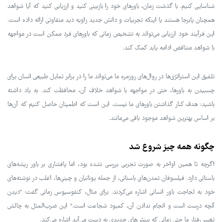
شناسایی کنیم. با گذشت زمان، باورهای خود را بازبینی کنید و ارزیابی کنید که آیا شواهد
همچنان پابرجا هستند یا اینکه تجربیات و دانش جدید زاویه دید متفاوتی ارائه داده است.
این فرآیند خود ارزیابی می‌تواند به تشخیص زمانی که باورهای فرد ممکن است در مواجهه
با شواهد متناقض ادامه یابد کمک کند.
تلفیق این استراتژی‌ها در روال‌های روزمره ما می‌تواند ما را در برابر تمایل طبیعی انسان برای
چسبیدن به باورها، حتی در مواجهه با شواهد خلاف آن، محافظت کند. به یاد داشته
باشید: هدف کنار گذاشتن باورهای ما نیست. این است که اطمینان حاصل کنیم که آن‌ها
بر اساس بهترین شواهد موجود باقی می‌مانند.
چگونه همه چیز شروع شد
اگرچه تا همین اواخر به صورت تجربی بررسی نشده بود، اما پافشاری بر باور ریشه‌های
باستانی دارد. فیلسوفان تمدن‌های باستانی، از جمله یونانیان و چینی‌ها، اغلب در نوشته‌های
خود به لجاجت باور انسانی اشاره می‌کردند. برای مثال، کنفوسیوس زمانی گفت: "دیدن
آنچه درست است و انجام ندادن آن، کمبود شجاعت است." این ضرب‌المثل به چالش
تغییر رفتار ما حتی زمانی که بینش‌های جدیدی به دست می‌آید اشاره می‌کند.