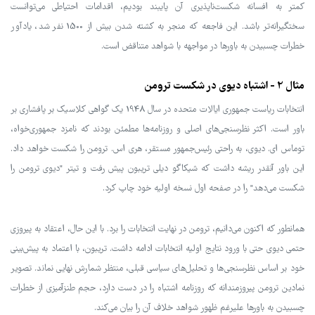
کمتر به افسانه شکست‌ناپذیری آن پایبند بودیم، اقدامات احتیاطی می‌توانست
سختگیرانه‌تر باشد. این فاجعه که منجر به کشته شدن بیش از 1500 نفر شد، یادآور
خطرات چسبیدن به باورها در مواجهه با شواهد متناقض است.
مثال 2 - اشتباه دیوی در شکست ترومن
انتخابات ریاست جمهوری ایالات متحده در سال 1948 یک گواهی کلاسیک بر پافشاری بر
باور است. اکثر نظرسنجی‌های اصلی و روزنامه‌ها مطمئن بودند که نامزد جمهوری‌خواه،
توماس ای. دیوی، به راحتی رئیس‌جمهور مستقر، هری اس. ترومن را شکست خواهد داد.
این باور آنقدر ریشه داشت که شیکاگو دیلی تریبون پیش رفت و تیتر "دیوی ترومن را
شکست می‌دهد" را در صفحه اول نسخه اولیه خود چاپ کرد.
همانطور که اکنون می‌دانیم، ترومن در نهایت انتخابات را برد. با این حال، اعتقاد به پیروزی
حتمی دیوی حتی با ورود نتایج اولیه انتخابات ادامه داشت. تریبون، با اعتماد به پیش‌بینی
خود بر اساس نظرسنجی‌ها و تحلیل‌های سیاسی قبلی، منتظر شمارش نهایی نماند. تصویر
نمادین ترومن پیروزمندانه که روزنامه اشتباه را در دست دارد، حجم طنزآمیزی از خطرات
چسبیدن به باورها علیرغم ظهور شواهد خلاف آن را بیان می‌کند.