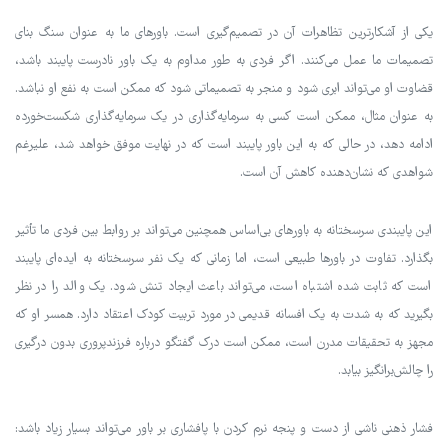
یکی از آشکارترین تظاهرات آن در تصمیم‌گیری است. باورهای ما به عنوان سنگ بنای
تصمیمات ما عمل می‌کنند. اگر فردی به طور مداوم به یک باور نادرست پایبند باشد،
قضاوت او می‌تواند ابری شود و منجر به تصمیماتی شود که ممکن است به نفع او نباشد.
به عنوان مثال، ممکن است کسی به سرمایه‌گذاری در یک سرمایه‌گذاری شکست‌خورده
ادامه دهد، در حالی که به این باور پایبند است که در نهایت موفق خواهد شد، علیرغم
شواهدی که نشان‌دهنده کاهش آن است.
این پایبندی سرسختانه به باورهای بی‌اساس همچنین می‌تواند بر روابط بین فردی ما تأثیر
بگذارد. تفاوت در باورها طبیعی است، اما زمانی که یک نفر سرسختانه به ایده‌ای پایبند
است که ثابت شده اشتباه است، می‌تواند باعث ایجاد تنش شود. یک والد را در نظر
بگیرید که به شدت به یک افسانه قدیمی در مورد تربیت کودک اعتقاد دارد. همسر او که
مجهز به تحقیقات مدرن است، ممکن است درک گفتگو درباره فرزندپروری بدون درگیری
را چالش‌برانگیز بیابد.
فشار ذهنی ناشی از دست و پنجه نرم کردن با پافشاری بر باور می‌تواند بسیار زیاد باشد: