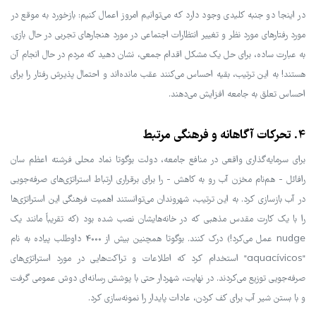
در اینجا دو جنبه کلیدی وجود دارد که می‌توانیم امروز اعمال کنیم: بازخورد به موقع در
مورد رفتارهای مورد نظر و تغییر انتظارات اجتماعی در مورد هنجارهای تجربی در حال بازی.
به عبارت ساده، برای حل یک مشکل اقدام جمعی، نشان دهید که مردم در حال انجام آن
هستند! به این ترتیب، بقیه احساس می‌کنند عقب مانده‌اند و احتمال پذیرش رفتار را برای
احساس تعلق به جامعه افزایش می‌دهند.
4. تحرکات آگاهانه و فرهنگی مرتبط
برای سرمایه‌گذاری واقعی در منافع جامعه، دولت بوگوتا نماد محلی فرشته اعظم سان
رافائل - هم‌نام مخزن آب رو به کاهش - را برای برقراری ارتباط استراتژی‌های صرفه‌جویی
در آب بازسازی کرد. به این ترتیب، شهروندان می‌توانستند اهمیت فرهنگی این استراتژی‌ها
را با یک کارت مقدس مذهبی که در خانه‌هایشان نصب شده بود (که تقریباً مانند یک
nudge عمل می‌کرد!) درک کنند. بوگوتا همچنین بیش از 4000 داوطلب پیاده به نام
"aquacívicos" استخدام کرد که اطلاعات و تراکت‌هایی در مورد استراتژی‌های
صرفه‌جویی توزیع می‌کردند. در نهایت، شهردار حتی با پوشش رسانه‌ای دوش عمومی گرفت
و با بستن شیر آب برای کف کردن، عادات پایدار را نمونه‌سازی کرد.