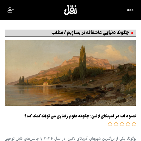
چگونه دنیایی عاشقانه تر بسازیم / مطلب
کمبود آب در آمریکای لاتین: چگونه علوم رفتاری می تواند کمک کند؟
بوگوتا، یکی از بزرگترین شهرهای آمریکای لاتین، در سال 2024 با چالش‌های قابل توجهی