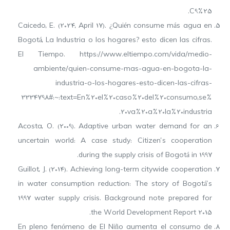
C9%25.
Caicedo, E. (2024, April 17). ¿Quién consume más agua en
Bogotá, La Industria o los hogares? esto dicen las cifras.
El Tiempo. https://www.eltiempo.com/vida/medio-
ambiente/quien-consume-mas-agua-en-bogota-la-
industria-o-los-hogares-esto-dicen-las-cifras-
3334798#:~:text=En%20el%20caso%20del%20consumo,se%
20va%20a%20la%20industria.
Acosta, O. (2009). Adaptive urban water demand for an
uncertain world: A case study: Citizen’s cooperation
during the supply crisis of Bogotá in 1997.
Guillot, J. (2014). Achieving long-term citywide cooperation
in water consumption reduction: The story of Bogotá’s
1997 water supply crisis. Background note prepared for
the World Development Report 2015.
En pleno fenómeno de El Niño aumenta el consumo de