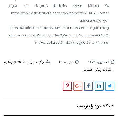
agua en Bogotá. Detalle. (2024, March 4).
https://www.acueducto.com.co/wps/portal/EAB2/Home/
general/sala-de-
prensa/boletines/detalle/aumento+consumo+agua+bog
ota#:~:text=En%20actividades%20como%20ducharse%2C%
20lavarse,litros%20de%20agua%20al%20mes.
07 شهریور 1403
مدیر محتوا
چگونه دنیایی عاشقانه تر بسازیم
مقالات زندگی اجتماعی
دیدگاه خود را بنویسید