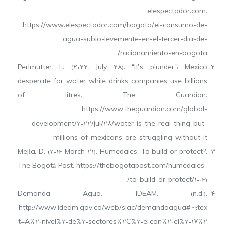
elespectador.com.
https://www.elespectador.com/bogota/el-consumo-de-
agua-subio-levemente-en-el-tercer-dia-de-
racionamiento-en-bogota/
Perlmutter, L. (2022, July 28). “It’s plunder”: Mexico
desperate for water while drinks companies use billions
of litres. The Guardian.
https://www.theguardian.com/global-
development/2022/jul/28/water-is-the-real-thing-but-
millions-of-mexicans-are-struggling-without-it
Mejía, D. (2016, March 21). Humedales: To build or protect?.
The Bogotá Post. https://thebogotapost.com/humedales-
to-build-or-protect/10061/
Demanda Agua. IDEAM. (n.d.).
http://www.ideam.gov.co/web/siac/demandaagua#:~:tex
t=A%20nivel%20de%20sectores%2C%20el,con%20el%2017%2