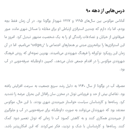
درس‌هایی از دهه 90
آنتاناس موکوس بین سال‌های 1995 و 1997 شهردار بوگوتا بود. در آن زمان فقط بچه
بودم، اما یاد دارم که چندین استراتژی ارتباطی او برای مقابله با مسائل شهری مانند عبور
غیرقانونی از خیابان و تصادفات رانندگی او را به یک شخصیت مشهور تبدیل کرد. امروز ما
این استراتژی‌ها را برنامه‌ریزی مبتنی بر هنجارهای اجتماعی یا "نudge" می‌نامیم، اما در آن
زمان این رویکرد نوآورانه را فرهنگ شهروندی می‌نامیدند. بهترین نمونه‌ای که روش فرهنگ
شهروندی موکوس را در اقدام جمعی نشان می‌دهد، کمپین داوطلبانه صرفه‌جویی در آب
بود.
مصرف آب در بوگوتا از سال 1940 به دلیل رشد سریع جمعیت به سرعت افزایش یافته
بود. تقاضای بیش از حد و فروپاشی تونل در مخزن سان رافائل این بحران عرضه را تشدید
کرد. رسانه‌ها و کارشناسان سیاست خواستار جیره‌بندی شهری بودند. با این حال، موکوس
معتقد بود که شهروندان می‌توانند به صورت داوطلبانه برای صرفه‌جویی در آب و جلوگیری
از جیره‌بندی همکاری کنند و به کاهش کمبود آب تا زمانی که تونل تعمیر شود کمک
کنند. رسانه‌ها و کارشناسان با شک و تردید، فکر نمی‌کردند که این امکان‌پذیر باشد.