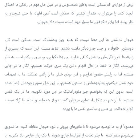
برخی از مواردی که ممکن است به‌طور نامحسوس و در عین حال مهم در زندگی ما اختلال
ایجاد کنند را می‌توان به فقدان کیفیتی که ممکن است کمی ابلهانه یا حتی غیرجدی به
نظر برسد اما برای شکوفایی ما بسیار مهم است، نسبت داد: هیجان.
هیجان نداشتن به این معنا نیست که همه چیز وحشتناک است، ممکن است کار،
دوستان، خانواده و چند چیز دیگر داشته باشیم. فقط مسئله این است که بسیاری از
زمینه‌ها در زندگی‌مان چاشنی کافی ندارند. چیزها تکراری، روتین و یکنواخت به نظر
می‌رسند، انگار ما فقط در حال انجام دادن یک سری حرکت هستیم. انگار ما در جایی
هستیم اما به راستی حضور نداریم و این بودن خیلی ما را راضی نمی‎کند. ما به تعهدات
خود عمل می‎کنیم، وظیفه‎شناس و مسئول هستیم، با این حال عمق وجودمان ارضا نشده
است. بدون این که بخواهیم چیز ملودراماتیک در این مورد بگوییم، ما در یک قفس
هستیم. یا باز هم به شکل استعاری می‌توان گفت دو لا شده‌ایم و اندام ما آزاد نیست.
انواع خجالت، بی‌حسی و سانسور نفس ما را بریده.
معمولاً از به ما توصیه می‌شود تا با مانورهای بیرونی با نبود هیجان مقابله کنیم؛ ما تشویق
می‌شویم سفر کنیم، با چتر نجات از هواپیما خارج شویم یا یک زبان خارجی یاد بگیریم. با