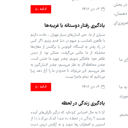
. در بخش
03 دی 1402
ادامه
 ذهنمان،
ضروری‌ای
یادگیری رفتار دوستانه با غریبه‌ها
بسیاری از ما، حتی انسان‌های بسیار مهربان ، عادت داریم
با ظاهری نامناسب و مبهم در دنیا قدم بزنیم. اگر کسی
در راه رفتن به ایستگاه اتوبوس یا برگشتن از مغازه‌ها
مخفیانه از ما عکس می‌گرفت، ممکن بود از دیدن
ظاهر خود غافلگیر شویم، چقدر چهره ما خشن است،
ای ما
چقدر محافظه‌کار به نظر می‌رسیم، چقدر انسان‌گریز به
نظر می‌رسیم. این می‌تواند تا حدودی ما را آزار دهد زیرا
می‌دانیم که تمام ماجرا نیست.
03 دی 1402
ادامه
ه ما
موزند
یادگیری زندگی در لحظه
آیا تا به حال احساس کرده‌اید که درگیر نگرانی‌های آینده
خشیم.
هستید؟ زندگی در لحظه به شما کمک می‌کند تا از
استرس و اضطراب رها شوید و به آرامش درونی دست