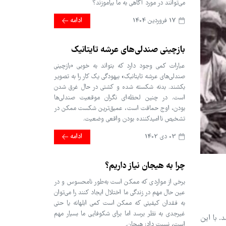
می‌توانند در مورد آگاهی به ما بیاموزند؟
17 فروردین 1404
ادامه
بازچینی صندلی‌های عرشه تایتانیک
عبارات کمی وجود دارد که بتواند به خوبی «بازچینی
صندلی‌های عرشه تایتانیک» بیهودگی یک کار را به تصویر
بکشند. بدنه شکسته شده و کشتی در حال غرق شدن
است. در چنین لحظه‌ای نگران موقعیت صندلی‌ها
بودن، اوج حماقت است، عمیق‌ترین شکست ممکن در
تشخیص ناامیدکننده بودن واقعی وضعیت.
03 دی 1402
ادامه
چرا به هیجان نیاز داریم؟
برخی از مواردی که ممکن است به‌طور نامحسوس و در
عین حال مهم در زندگی ما اختلال ایجاد کنند را می‌توان
به فقدان کیفیتی که ممکن است کمی ابلهانه یا حتی
غیرجدی به نظر برسد اما برای شکوفایی ما بسیار مهم
د. با این
است، نسبت داد: هیجان.