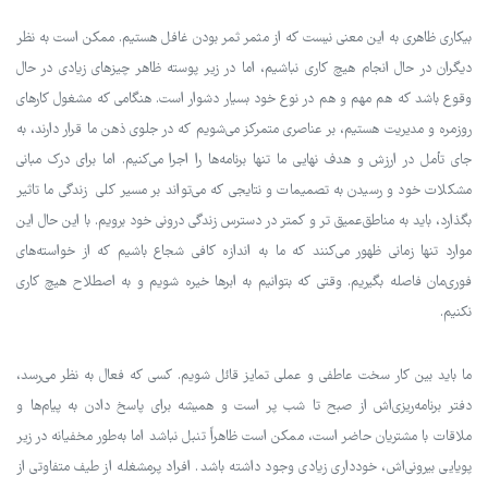
بیکاری ظاهری به این معنی نیست که از مثمر ثمر بودن غافل هستیم. ممکن است به نظر
دیگران در حال انجام هیچ کاری نباشیم، اما در زیر پوسته ظاهر چیزهای زیادی در حال
وقوع باشد که هم مهم و هم در نوع خود بسیار دشوار است. هنگامی که مشغول کارهای
روزمره و مدیریت هستیم، بر عناصری متمرکز می‌شویم که در جلوی ذهن ما قرار دارند، به
جای تأمل در ارزش و هدف نهایی ما تنها برنامه‌ها را اجرا می‌کنیم. اما برای درک مبانی
مشکلات خود و رسیدن به تصمیمات و نتایجی که می‌تواند بر مسیر کلی زندگی ما تاثیر
بگذارد، باید به مناطق‌عمیق تر و کمتر در دسترس زندگی درونی خود برویم. با این حال این
موارد تنها زمانی ظهور می‌کنند که ما به اندازه کافی شجاع باشیم که از خواسته‌های
فوری‌مان فاصله بگیریم. وقتی که بتوانیم به ابرها خیره شویم و به اصطلاح هیچ کاری
نکنیم.
ما باید بین کار سخت عاطفی و عملی تمایز قائل شویم. کسی که فعال به نظر می‌رسد،
دفتر برنامه‌ریزی‌اش از صبح تا شب پر است و همیشه برای پاسخ دادن به پیام‌ها و
ملاقات با مشتریان حاضر است، ممکن است ظاهراً تنبل نباشد اما به‌طور مخفیانه در زیر
پویایی بیرونی‌اش، خودداری زیادی وجود داشته باشد. افراد پرمشغله از طیف متفاوتی از