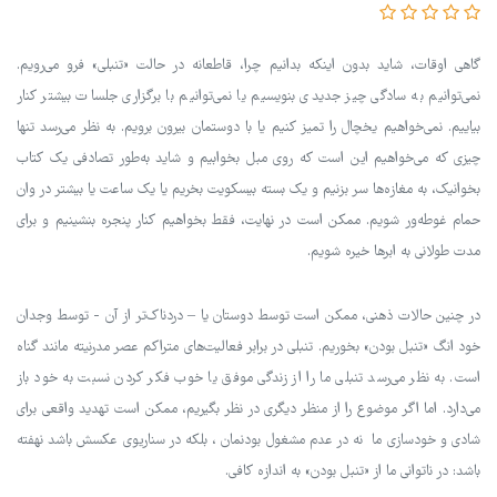
گاهی اوقات، شاید بدون اینکه بدانیم چرا، قاطعانه در حالت «تنبلی» فرو می‌رویم.
نمی‌توانیم به سادگی چیز جدیدی بنویسیم یا نمی‌توانیم با برگزاری جلسات بیشتر کنار
بیاییم. نمی‌خواهیم یخچال را تمیز کنیم یا با دوستمان بیرون برویم. به نظر می‌رسد تنها
چیزی که می‌خواهیم این است که روی مبل بخوابیم و شاید به‌طور تصادفی یک کتاب
بخوانیک، به مغازه‌ها سر بزنیم و یک بسته بیسکویت بخریم یا یک ساعت یا بیشتر در وان
حمام غوطه‌ور شویم. ممکن است در نهایت، فقط بخواهیم کنار پنجره بنشینیم و برای
مدت طولانی به ابرها خیره شویم.
در چنین حالات ذهنی، ممکن است توسط دوستان یا – دردناک‌تر از آن - توسط وجدان
خود انگ «تنبل بودن» بخوریم. تنبلی در برابر فعالیت‌های متراکم عصر مدرنیته مانند گناه
است. به نظر می‌رسد تنبلی ما را از زندگی موفق یا خوب فکر کردن نسبت به خود باز
می‌دارد. اما اگر موضوع را از منظر دیگری در نظر بگیریم، ممکن است تهدید واقعی برای
شادی و خودسازی ما نه در عدم مشغول بودنمان ، بلکه در سناریوی عکسش باشد نهفته
باشد: در ناتوانی ما از «تنبل بودن» به اندازه کافی.