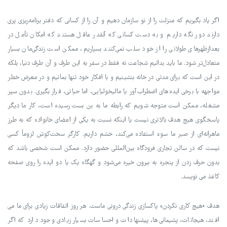
اگر یاد بگیریم که منزلت را از نو سازمان دهیم و آن را از کسانی که دفتر برنامه‌ریزی پری
دارند دور نگه داریم و به دست کسانی که آنقدر عاقل هستند که امکان تأمل در
بعدازظهرهای طولانی را از خود سلب نمی‌کنند بسپاریم، ممکن است زندگی‌مان بسیار
متعادل‌تر شود. ما باید بدانیم شجاعت نه فقط در سفر به این طرف و آن طرف دنیا، بلکه
در این است که برای مدتی در خانه بنشینیم و با افکار خود تنها بمانیم و در معرض خطر
مواجهه با برخی ایده‌های اضطراب‌آور یا مالیخولیایی، اما حیاتی، قرار بگیری. بدون سپر
مشغله، ممکن است متوجه شویم که رابطه ما به بن بست رسیده است، کار ما دیگر
پاسخگوی هیچ هدف بالاتری نیست یا اینکه نسبت به یکی از اعضای خانواده که به طرز
ماهرانه‌ای از صبر ما سوء استفاده می‌کند، خشم داریم. کارگر سخت‌کوش لزوماً کسی
نیست که در سالن تجاری فرودگاه بین‌المللی حضور دارد. ممکن است شخصی باشد که
بدون حرف زدن از پنجره به بیرون خیره می‌شود و گهگاه یک یا دو ایده را روی صفحه
کاغذ می نویسد.
هدف «هیچ کاری نکردن» پاکسازی زندگی درونی ماست. هر روز اتفاقات زیادی برای ما می
افتد، هیجانات، پشیمانی‌ها، پیشنهادات و احساسات بسیار زیادی وجود دارد که اگر