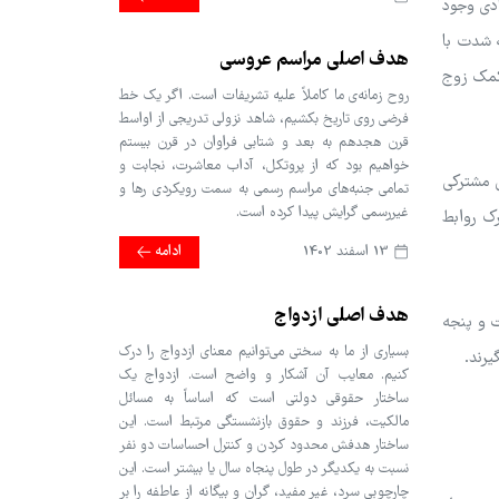
ادی وجود
ه شدت با
هدف اصلی مراسم عروسی
کمک زوج
روح زمانه‌ی ما کاملاً علیه تشریفات است. اگر یک خط
فرضی روی تاریخ بکشیم، شاهد نزولی تدریجی از اواسط
قرن هجدهم به بعد و شتابی فراوان در قرن بیستم
خواهیم بود که از پروتکل، آداب معاشرت، نجابت و
ی مشترکی
تمامی جنبه‌های مراسم رسمی به سمت رویکردی رها و
غیررسمی گرایش پیدا کرده است.
رک روابط
13 اسفند 1402
ادامه
هدف اصلی ازدواج
ت و پنجه
بسیاری از ما به سختی می‌توانیم معنای ازدواج را درک
یرند.
کنیم. معایب آن آشکار و واضح است. ازدواج یک
ساختار حقوقی دولتی است که اساساً به مسائل
مالکیت، فرزند و حقوق بازنشستگی مرتبط است. این
ساختار هدفش محدود کردن و کنترل احساسات دو نفر
نسبت به یکدیگر در طول پنجاه سال یا بیشتر است. این
چارچوبی سرد، غیر مفید، گران و بیگانه از عاطفه را بر