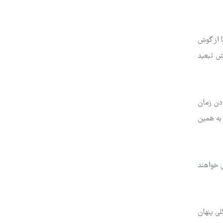
ا از گوش
هش تبعید
ادن زمان
 به همین
ی خواهند
لی پنهان