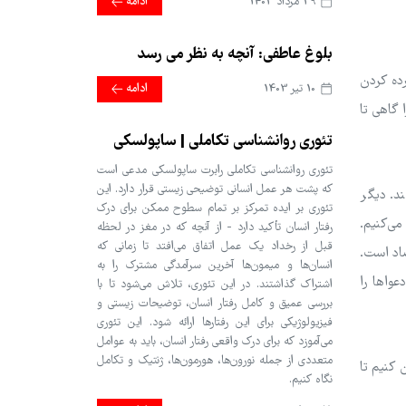
29 مرداد 1403
ادامه
بلوغ عاطفی: آنچه به نظر می رسد
رده کردن
10 تير 1403
ادامه
 گاهی تا
تئوری روانشناسی تکاملی | ساپولسکی
تئوری روانشناسی تکاملی رابرت ساپولسکی مدعی است
که پشت هر عمل انسانی توضیحی زیستی قرار دارد. این
ند. دیگر
تئوری بر ایده تمرکز بر تمام سطوح ممکن برای درک
می‌کنیم.
رفتار انسان تأکید دارد - از آنچه که در مغز در لحظه
قبل از رخداد یک عمل اتفاق می‌افتد تا زمانی که
ضاد است.
انسان‌ها و میمون‌ها آخرین سرآمدگی مشترک را به
عواها را
اشتراک گذاشتند. در این تئوری، تلاش می‌شود تا با
بررسی عمیق و کامل رفتار انسان، توضیحات زیستی و
فیزیولوژیکی برای این رفتارها ارائه شود. این تئوری
می‌آموزد که برای درک واقعی رفتار انسان، باید به عوامل
متعددی از جمله نورون‌ها، هورمون‌ها، ژنتیک و تکامل
 کنیم تا
نگاه کنیم.