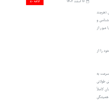
16 اسفند 1402
ادامه
ی (هرچند
شناسی و
عبور از
ود را از
‌سرعت به
ی طولانی
ن کاملاً
ل همیشگی