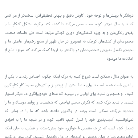
درمانگر با پرسش‌ها و توجه خود، کاوش دقیق و پنهانی تحقیقی‌اش، سخت‌تر از هر کسی
که تا به حال تلاش کرده است، سعی می‌کند تا کشف کند چگونه مشکل آشکار ما با
بقیه‌ی زندگی‌مان و به ویژه آشفتگی‌های دوران کودکی مرتبط است. طی جلسات متعدد،
مجموعه‌ای از کشف‌های کوچک به تصویری در حال ظهور از منابع زخم‌های عاطفی ما و
نحوه‌ی تکامل تدریجی شخصیت‌مان در واکنش به آن‌ها کمک می‌کند که امروزه مانع از
امکانات ما می‌شود.
به عنوان مثال، ممکن است شروع کنیم به درک اینکه چگونه احساس رقابت با یکی از
والدین باعث شده است تا برای حفظ عشق او زودتر از چالش‌های محیط کار کناره‌گیری
کنیم، و همچنین شاید برای اولین بار ببینیم که منطق خودویرانگری ما دیگر استوار
نیست. یا شاید درک کنیم که نگرش بدبینی تهاجمی که شخصیت و روابط دوستانه‌ی ما را
محدود می‌کند، ممکن است ریشه در والدینی داشته باشد که ما را در زمانی که
نمی‌توانستیم آسیب‌پذیری خود را کنترل کنیم، ناامید کرده و در نتیجه ما را به افرادی
تبدیل کرده است که در هر مقطعی با خوآزاری خود پیش‌دستانه و قطعی، به جای اینکه
اجازه دهیم دنیا در زمان خودش به امیدهای در حال ظهورمان تمسخر کند، سعی می‌کنیم