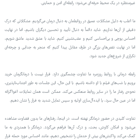
غیرمنتظره در یک محیط حرفه‌ای می‌شود: رابطه‌ای امن و حمایتی.
ما اغلب به دلیل مشکلات عمیق در روابط‌مان به دنبال درمان می‌گردیم. مشکلاتی که درک
دقیقی از آن‌ها نداریم. شاید دائماً به دنبال تأیید و تحسین دیگران باشیم، اما در نهایت
احساس پوچی و بی‌احساسی کنیم و عقب‌نشینی کنیم. شاید با عشق شدید عاشق شویم،
اما در نهایت نقص‌های بزرگی در طرف مقابل پیدا کنیم که منجر به جدایی و چرخه‌ای
تکراری از شروع‌های جدید شود.
رابطه درمانی با روابط روزمره ما تفاوت چشمگیری دارد. قرار نیست با درمانگرمان خرید
برویم یا شب‌های فیلم با او داشته باشیم. با این حال، این جلسات به طور اجتناب‌ناپذیری،
نحوه‌ی رفتار ما را در سایر روابط منعکس می‌کند. ممکن است همان تمایلات اغواگرانه
اما در عین حال سرد، یا ایده‌آل‌سازی اولیه و سپس تمایل شدید به فرار را نشان دهیم.
تفاوت کلیدی در حضور درمانگر نهفته است. در اینجا، رفتارهای ما بدون قضاوت مشاهده
می‌شود و امکان کاوش، بحث، و درک آن‌ها فراهم می‌گردد. درمانگر با همدردی به ما
کمک می‌کند واکنش‌های بیش از حدمان را تشخیص دهیم، مانند احساس مورد حمله قرار