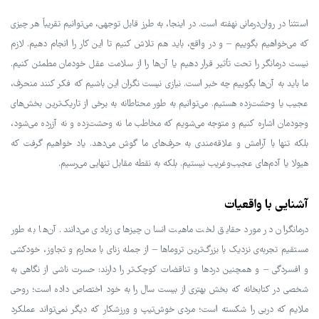
استثنا در روان‌درمانی نهفته است. در اینجا، به طرز قابل توجهی، می‌توانیم تقریباً هر چیزی
که می‌خواهیم بگوییم – و در واقع، باید هم تلاش کنیم تا این کار را انجام دهیم. لازم
نیست درمانگر را تحت تأثیر قرار دهیم یا آن‌ها را از سلامت عقل خودمان مطمئن کنیم.
ما باید به آن‌ها بگوییم چه خبر است. نیازی نیست نگران این باشیم که فکر کنند منحرف،
عجیب یا وحشت‌زده هستیم. می‌توانیم به طور محتاطانه به برخی از تاریک‌ترین بخش‌های
وجودمان اشاره کنیم و متوجه می‌شویم که مخاطب ما نه وحشت‌زده و نه آزرده می‌شود،
بلکه تنها با آرامش و علاقه‌مندی به حرف‌های ما گوش می‌دهد. یاد خواهیم گرفت که
هیولا یا آدم‌های عجیب‌وغریب نیستیم. بلکه به نقطه مقابل تنهایی می‌رسیم.
آشنایی با واقعیات
درمانگران در مورد حقایق لخت ماهیت انسان چیزهای زیادی می‌دانند. آن‌ها به طور
مستقیم تجربه‌ی نزدیک با بزرگ‌ترین تروماها – از جمله زنای با محارم و تجاوز، خودکشی
و افسردگی – و همچنین دردها و تناقضات کوچک‌تر را دارند: حسرت ناشی از نگاهی به
شخصی در کتابخانه که بخش بهتری از بیست سال را به خود اختصاص داده است؛ روحی
ملایم که دربی را شکسته است؛ مردی خوش‌تیپ و ورزشکار که دیگر نمی‌تواند عملکرد