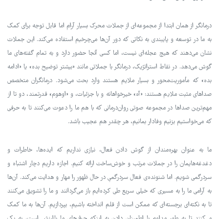
درمانگر از همان ابتدا از مجموعه‌ای از جملات محرک بسیار آرام اما قابل توجه برای کمک
به ما در توسعه و پایبندی به نکاتی که دور آن‌ها می‌چرخیم استفاده می‌کند. این جملات
نشان می‌دهند که هیچ عجله‌ای نیست، اما کسی آنجا حضور دارد و به تمام گفته‌های ما
گوش می‌دهد. در نقاط استراتژیک، درمانگر با جملاتی مانند «بیشتر توضیح بده» یا «ادامه
بده» که مأموریت‌محور و بسیار ملایم هستند وارد بحث می‌شود. درمانگران متخصص
صداهای مثبت ملایم هستند: «آه» خیرخواهانه و با جزئیات، و «اوهوم» قدرتمند، دو تا از
مهم‌ترین صداها در مجموعه صوتی روان‌درمانی که با هم ما را دعوت می‌کنند تا به حرفی
که می‌خواستیم بزنیم وفادار بمانیم، هر چقدر هم عجیب باشد.
ما به عنوان بهره‌مندان از گوش دادن فعال، نیازی نداریم که ایده‌ها، خاطرات و
دغدغه‌هایمان را در جملات مرتب و خوش‌ساخت ارائه کنیم. اجازه داریم دچار اشتباه و
سردرگمی شویم. اما شنونده‌ی فعال سردرگمیِ در حال ظهور را مهار و هدایت می‌کند. آن‌ها
به آرامی ما را به مسیری که خیلی سریع طی کرده‌ایم باز می‌گردانند و ما را تشویق می‌کنند
تا به نکته‌ای برجسته‌ای که ممکن است از قلم انداخته باشیم، بپردازیم. آن‌ها به ما کمک
می‌کنند تا به طور مداوم با اطمینان دادن به اینکه حرف‌های ما باارزش است، به یک