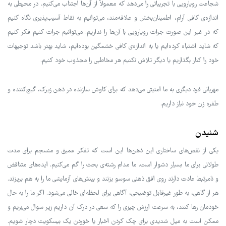
شجاعت رویارویی با تجربیاتی را می‌دهد که معمولاً از آن‌ها اجتناب می‌کنیم. در محیطی به
اندازه‌ی کافی آرام، اطمینان‌بخش و علاقه‌مند، می‌توانیم به نقاط آسیب‌پذیری نگاه کنیم
که در غیر این صورت جرات رویارویی با آن‌ها را نداریم. می‌توانیم جرات کنیم فکر کنیم
که شاید اشتباه کرده‌ایم یا به اندازه‌ی کافی خشمگین بوده‌ایم، شاید بهتر باشد توجیهات
خود را کنار بگذاریم یا دیگر تلاش نکنیم هر مخاطبی را مجذوب خود کنیم.
مهربانی فرد دیگری به ما امنیتی می‌دهد که برای کاوش سازنده در ذهن زیرک، گیج‌کننده و
طفره زن خود نیاز داریم.
شنیدن
یکی از نقص‌های ساختاری این ذهن‌ها این است که تفکر عمیق و منسجم برای مدت
طولانی برای ما بسیار دشوار است. ما مدام رشته‌ی بحث را گم می‌کنیم. ایده‌های متناقض
و نامرتبط عادت دارند روی افق ذهنی سوسو بزنند و بینش‌های آزمایشی ما را به هم بریزند.
هر از گاهی، به طور غیرقابل توضیحی، آگاهی برای لحظه‌ای خالی می‌شود. اگر ما را به حال
خودمان رها کنند، به سرعت ارزش چیزی را که سعی در درک آن داریم زیر سوال می‌بریم و
ممکن است به میل شدیدی برای چک کردن اخبار یا خوردن یک بیسکویت دچار شویم.