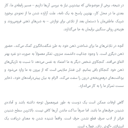
در نتیجه، برخی از موضوعاتی که بیشترین نیاز به بررسی آن‌ها داریم – مسیر رابطه‌ی ما، کار
بعدی ما در محل کار، بهترین پاسخ به یک نامه، علت آزارده شدن ما از نحوه‌ی برخورد
شریک عاطفی‌مان با دستمان بعد از تلاش برای نوازش – به شن‌های ذهنی فرومی‌روند و
هزینه‌ی روانی سنگینی برایمان به جا می‌گذارند.
آنچه در تلاش‌های ما برای شناختن ذهن خود به طرز شگفت‌انگیزی کمک می‌کند، حضور
ذهن دیگری است. با وجود جذابیت دانشمند منزوی، تفکر معمولاً به صورت دو نفره بهتر
اتفاق می‌افتد. کنجکاوی شخص دیگر به ما اعتماد به نفس می‌دهد تا نسبت به تاریکی‌های
ذهن خود کنجکاو باقی بمانیم. این فشار ملایمی است که از بیرون به ما وارد می‌شود و
برداشت‌های درهم‌ریخته‌ی درون را سفت می‌کند. الزام به بیان پیش‌درآمدهای خود، ذخایر
سست تمرکز ما را به کار می‌اندازد.
گاهی اوقات ممکن است یک دوست به طور غیرمعمول توجه داشته باشد و آماده‌ی
شنیدن حرف‌های ما باشد. اما صرفاً ساکت ماندن آن‌ها کافی نیست. بالاترین سطح شنیدن
فراتر از ادب صرفِ قطع نشدن حرف است. واقعاً شنیده شدن به معنای دریافت یک
استراتژی «گوش دادن فعال» است.