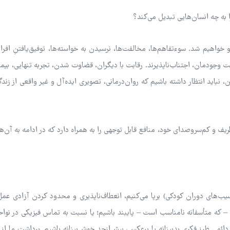
 به چه انسان‌هایی تبدیل می‌کند؟
 خواهیم شد. سوءتفاهم‌ها، مخالفت‌ها، نرسیدن به خواسته‌ها، توفیق‌یافتنِ افرا
ت وجودمان، اجتناب‌ناپذیرند. رقابت با دیگران، قضاوت شدن، تجربه تنهایی، بیم
ن، نباید انتظار داشته باشیم که روان‌درمانی، تصویری ایده‌آل و غیر واقعی از زند
ریف و کم‌سروصدای خود، منافع قابل توجهی را به همراه دارد که در ادامه به آن‌ه
(آسیب‌های دوران کودکی) برپا می‌کنیم، انعطاف‌ناپذیری و محدود کردن آزادی ع
 – که متأسفانه نامناسب است – پایبند باشیم؛ یا نسبت به تماس فیزیکی در نو
ائمیِ طرز فکریِ بدبینانه یا برعکس، بیش‌ازحد خوش‌بینانه باشیم. برداشت ما از 