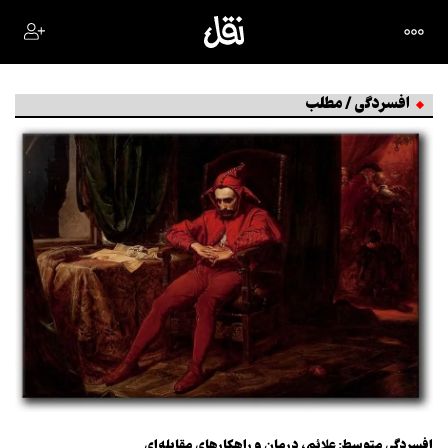
افسردگی / مطلب
افسردگی متوسط: علائم، درمان و راهکارهای مقابله‌ای