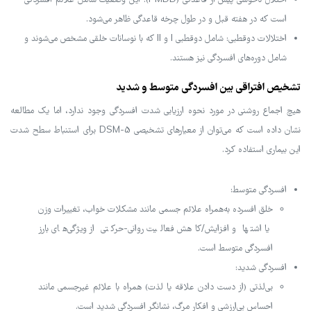
اختلال ناخوشی پیش از قاعدگی (PMDD): این وضعیت شامل علائم افسردگی
است که در هفته قبل و در طول چرخه قاعدگی ظاهر می‌شود.
اختلالات دوقطبی: شامل دوقطبی I و II که با نوسانات خلقی مشخص می‌شوند و
شامل دوره‌های افسردگی نیز هستند.
تشخیص افتراقی بین افسردگی متوسط و شدید
هیچ اجماع روشنی در مورد نحوه ارزیابی شدت افسردگی وجود ندارد، اما یک مطالعه
نشان داده است که می‌توان از معیارهای تشخیصی DSM-5 برای استنباط سطح شدت
این بیماری استفاده کرد.
افسردگی متوسط:
خلق افسرده به‌همراه علائم جسمی مانند مشکلات خواب، تغییرات وزن
یا اشتها و افزایش/کاهش فعالیت روانی-حرکتی از ویژگی‌های بارز
افسردگی متوسط است.
افسردگی شدید:
بی‌لذتی (از دست دادن علاقه یا لذت) همراه با علائم غیرجسمی مانند
احساس بی‌ارزشی و افکار مرگ، نشانگر افسردگی شدید است.