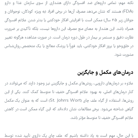
نکته مهم: تمامی داروهای ضد افسردگی دارای هشداری از سوی سازمان غذا و دارو
(FDA) هستند که نشان می‌دهد مصرف آن‌ها در برخی افراد (به ویژه کودکان، نوجوانان و
جوانان زیر 25 سال) ممکن است با افزایش افکار خودکشی یا بدتر شدن علائم افسردگی
همراه باشد. این هشدار به معنای منع مصرف این داروها نیست، بلکه تأکیدی بر ضرورت
نظارت دقیق و مستمر بر بیمار در طول دوره درمان است. در صورت مشاهده هرگونه تغییر
در خلق‌وخو یا بروز افکار خودکشی، باید فوراً با پزشک معالج یا یک متخصص روان‌شناس
مشورت شود.
درمان‌های مکمل و جایگزین
علاوه بر درمان‌های دارویی، روش‌های مکمل و جایگزینی نیز وجود دارند که می‌توانند در
کنار درمان‌های اصلی، به بهبود علائم افسردگی خفیف تا متوسط کمک کنند. یکی از این
روش‌ها، استفاده از گیاه علف چای (St. John's Wort) است که به عنوان یک مکمل
گیاهی شناخته می‌شود. برخی مطالعات نشان داده‌اند که این گیاه ممکن است در کاهش
علائم افسردگی خفیف تا متوسط مؤثر باشد.
با این حال، مهم است به یاد داشته باشیم که علف چای یک داروی تأیید شده توسط