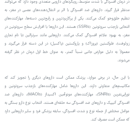
در درمان افسردگی با شدت متوسط، رویکردهای دارویی متعددی وجود دارد که می‌توانند
مدنظر قرار گیرند. داروهای ضد افسردگی با اثر بر انتقال‌دهنده‌های عصبی در مغز، به
تنظیم خلق‌وخو کمک می‌کنند. یکی از پرکاربردترین و رایج‌ترین دسته‌ها، مهارکننده‌های
انتخابی بازجذب سروتونین (SSRIs) هستند. این داروها با افزایش سطح سروتونین در
مغز، به بهبود علائم افسردگی کمک می‌کنند. داروهایی مانند سرترالین (با نام تجاری
زولوفت)، فلوکستین (پروزاک) و پاروکستین (پاکسیل) در این دسته قرار می‌گیرند و
معمولاً به دلیل عوارض جانبی نسبتاً کمتر، به عنوان خط اول درمان در نظر گرفته
می‌شوند.
با این حال، در برخی موارد، پزشک ممکن است داروهای دیگری را تجویز کند که
مکانیسم‌های متفاوتی دارند. این داروها شامل مهارکننده‌های بازجذب سروتونین و
نوراپی‌نفرین (SNRIs)، مهارکننده‌های مونوآمین اکسیداز (MAOIs)، داروهای ضد
افسردگی آتیپیک و داروهای ضد افسردگی سه حلقه‌ای هستند. انتخاب نوع دارو بستگی به
عوامل مختلفی از جمله نوع و شدت افسردگی، سابقه پزشکی فرد و سایر داروهایی دارد
که ممکن است مصرف کند.