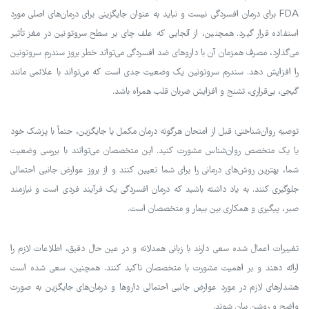
FDA برای درمان افسردگی نیست و نباید به عنوان جایگزینی برای درمان‌های اصلی مورد
استفاده قرار گیرد. همچنین، از آنجایی که علف چای بر سطح سروتونین در مغز تأثیر
می‌گذارد، مصرف همزمان آن با داروهای ضد افسردگی می‌تواند خطر بروز سندرم سروتونین
را افزایش دهد. سندرم سروتونین یک وضعیت جدی است که می‌تواند با علائمی مانند
گیجی، بی‌قراری، تشنج و افزایش ضربان قلب همراه باشد.
توصیه روان‌شناختی: قبل از امتحان هرگونه درمان مکمل یا جایگزین، حتماً با پزشک خود
یا یک متخصص روان‌شناس مشورت کنید. این متخصصان می‌توانند با بررسی وضعیت
شما، بهترین روش‌های درمانی را برای شما تعیین کنند و از بروز عوارض جانبی احتمالی
جلوگیری کنند. به یاد داشته باشید که درمان افسردگی یک فرآیند فردی است و نیازمند
صبر، پیگیری و همکاری بین بیمار و متخصصان است.
تغییرات اعمال شده سعی دارند با زبانی همدلانه و در عین حال دقیق، اطلاعات لازم را
ارائه دهند و بر اهمیت مشورت با متخصصان تاکید کنند. همچنین، سعی شده است
هشدارهای لازم در مورد عوارض جانبی احتمالی داروها و درمان‌های جایگزین به صورت
واضح و روشن بیان شوند.