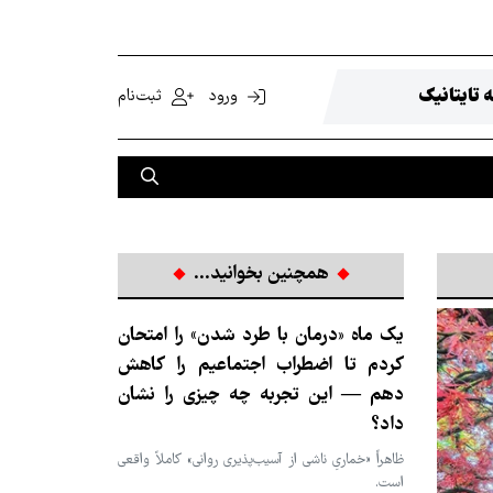
 تایتانیک
ورود
ثبت‌نام
همچنین بخوانید...
یک ماه «درمان با طرد شدن» را امتحان
کردم تا اضطراب اجتماعیم را کاهش
دهم — این تجربه چه چیزی را نشان
داد؟
ظاهراً «خماریِ ناشی از آسیب‌پذیری روانی» کاملاً واقعی
است.