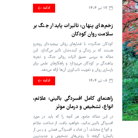
17 تير 1404
ادامه
زخم‌های پنهان: تأثیرات پایدار جنگ بر
سلامت روان کودکان
کودکان جنگ‌زده با فشارهای روانی پیچیده‌ای روبه‌رو
هستند که بر زندگی و آینده‌شان تأثیر می‌گذارد. این
مقاله به بررسی عمیق اثرات روانی جنگ و تجربه
پناهندگی بر کودکان می‌پردازد و راهکارهای علمی برای
بازسازی روان و تقویت تاب‌آوری آن‌ها ارائه می‌دهد.
08 تير 1404
ادامه
راهنمای کامل افسردگی بالینی: علائم،
انواع، تشخیص و درمان موثر
در این مقاله جامع، هر آنچه را که باید در مورد
افسردگی بالینی بدانید، خواهید یافت. از شناخت علائم
و انواع مختلف آن (مانند افسردگی فصلی و پس از
زایمان) گرفته تا روش‌های تشخیص و جدیدترین