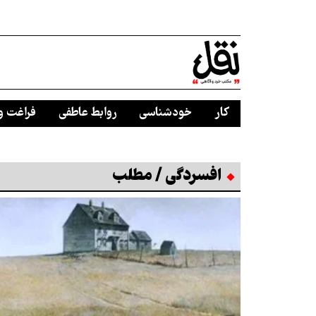
کار
خودشناسی
روابط عاطفی
فراغت و
افسردگی / مطلب