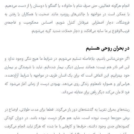
انجام هرگونه فعالیتی، حتی صرف شام با خانواده یا گفتگو با دوستان را از دست می‌دهیم.
یا ممکن است در مواجهه با چالش‌های روزمره مانند صحبت با همکاران یا رفتن به
فروشگاه، دچار اضطرابی غیرقابل کنترل شویم. احساس محکومیت و فاجعه‌ی
قریب‌الوقوع بر ما سایه می‌افکند و دچار حملات شدید گریه می‌شویم.
در بحران روحی هستیم
اگر خوش‌شانس باشیم، بلافاصله تسلیم می‌شویم. در شرایط ما هیچ ننگی وجود ندارد و
این امر نادر هم نیست؛ همانند بسیاری دیگر، بیمار شده‌ایم. نباید با شرمندگی بر بیماری
خود بیفزاییم. این اتفاقی است که برای یک انسان ظریف در مواجهه با شرایط آزاردهنده،
هراس‌آور و همواره نامعلومِ زندگی روی می‌دهد. بهبودی درست از زمانی آغاز می‌شود که
فرد اذعان می‌کند دیگر راهی برای مقابله نمی‌داند.
ریشه‌های بحران تقریبا به گذشته‌های دور باز می‌گردد. قطعا برای مدت طولانی، اوضاع در
برخی حوزه‌ها درست نبوده است، شاید هم هرگز درست نبوده باشد. در دوران کودکی
کمبودهای جدی وجود داشته، حرف‌ها و کارهایی با ما شده که هرگز نباید انجام می‌گرفت