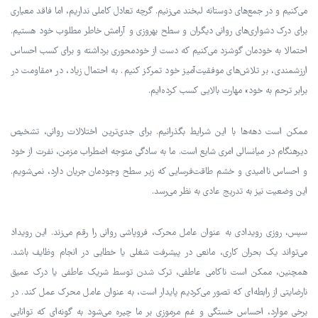
می‌کنیم و در جمع‌های دوستانه لبخند می‌زنیم. گرچه تعادل کاملی نداریم، اما فاقد معیاری
برای درک دشواری‌های روانی دیگران و سطح بهروزی و آرامش خاطر مطلوب خود هستیم.
احتمالا به خودمان گوشزد می‌کنیم که دست از خودمحوری برداشته و برای کسب احساس
ارزشمندی، بر تلاش‌های موفقیت‌آمیز خود تمرکز کنیم. به احتمال زیاد، در «مقاومت در
برابر ترحم به خود» مهارت بالایی کسب کرده‌ایم.
ممکن است دهه‌ها با این شرایط بگذرانیم. برای جدی‌ترین اختلالات روانی، تشخیص
دیرهنگام در میانسالی امری شایع است. ما به سادگی متوجه اضطراب مزمن، نفرت از خود
و احساس ناامیدی و خشم طاقت‌فرسایی که زیر سطح وجودمان جریان دارد، نمی‌شویم.
این وضعیت نیز به تدریج عادی به نظر می‌رسد.
سپس، روزی رویدادی به عنوان عامل محرک، فروپاشی روانی را رقم می‌زند. این رویداد
می‌تواند یک بحران کاری، مانعی در پیشرفت شغلی یا خطایی در انجام وظایف باشد.
همچنین، ممکن است ناکامی عاطفی، ترک شدن توسط شریک عاطفی یا درک عمیق
نارضایتی از رابطه‌ای که تصور می‌کردیم پایدار است، به عنوان عامل محرک عمل کند. در
برخی موارد، احساس خستگی و غم مرموزی بر ما چیره می‌شود به گونه‌ای که توانایی