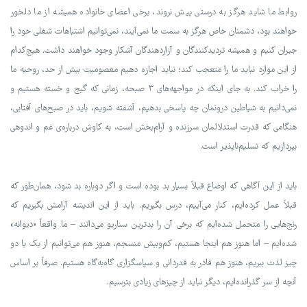
روابط ما شاید هرگز به درستی پیش نروند، برخی اعضای خانواده همیشه از ما دلخور
خواهند بود، دشمنان خاص هرگز به سمت ما نمی‌آیند، نمی‌توانیم اشتباهات شغلی خود را
جبران کنیم و همیشه تردیدکنندگان و آزاردهندگان آشکار وجود خواهند داشت. هیچ‌کدام
از این موارد نباید ما را متعجب کند؛ نباید اجازه دهیم معصومیت بیش از حد، روحیه ما
را خراب کند. به جای اینکه در مواجهه‌های ۳ صبحه، زمانی که گیج و خسته هستیم و
نمی‌دانیم به شیاطین درونمان چه پاسخی بدهیم، آشفته شویم، باید در صبح‌های آفتابی،
هنگامی که قدرت استدلالمان سرزنده و آرام‌بخش است، به کاوش درباره‌ی غم و اندوهی
بپردازیم که تسلیم‌ناپذیر است.
باید از این آگاهی که اوضاع قبلاً بسیار بد بوده است و اگر دوباره بد شود، همان‌طور که
قبلاً عمل کرده‌ایم، کنار می‌آییم، درس بگیریم. باید از این اندیشه آرامش بگیریم که
رنج‌هایی را متحمل شده‌ایم که برخی آن را بدترین سناریو می‌دانند – ما واقعاً «دیوانه»
شده‌ایم – اما هنوز هم اینجا هستیم، کم‌وبیش منسجم، هنوز هم می‌توانیم از یک یا دو
چیز لذت ببریم، هنوز هم قادر به قدردانی و سپاسگزاری گاه‌به‌گاه هستیم. صرفاً بر اساس
آنچه از سر گذرانده‌ایم، دیگر نباید از چیزهای زیادی بترسیم.