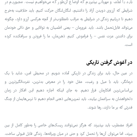
باید با لطف و مهربانی بپذیریم که اوضاع آن‌طور که می‌خواهیم نیست. مجبوریم در
شرایطی که آرزوی دویدن آزاد را داشتیم، لنگان‌لنگان حرکت کنیم. باید خلاقیت به‌خرج
دهیم تا دریابیم زندگی در شرایطی به مراتب نامطلوب‌تر از آنچه هرکسی آرزو دارد، چگونه
می‌تواند قابل‌تحمل باشد. باید غرورمان – یعنی اطمینان به توانایی و حق ذاتی خودمان
برای داشتن عزت نفس – را فراموش کنیم. ذهن‌مان، ما را فروتن و سرافکنده کرده
است.
در آغوش گرفتن تاریکی
در عین حال، باید برای زندگی در تاریکی آماده شویم. در محیطی امن، شاید با یک
درمانگر، باید با میل و رغبت، عقل خود را در معرض بدترین، نفرت‌انگیزترین و
بی‌اساس‌ترین افکارمان قرار دهیم. به جای اینکه اجازه دهیم این افکار در زمان
دلخواهشان به سراغمان بیایند، باید تمرین‌هایی ذهنی انجام دهیم تا ترس‌هایمان از چنگ
قدرتی که بر ما دارند، رها شوند.
افراد مضطرب باید بپذیرند که هرگز نمی‌توانند ریسک‌های خاصی را به‌طور کامل از بین
ببرند، اما می‌توان آن‌ها را تحمل کرد و حتی در میان ویرانه‌ها، زندگی قابل قبولی ساخت.