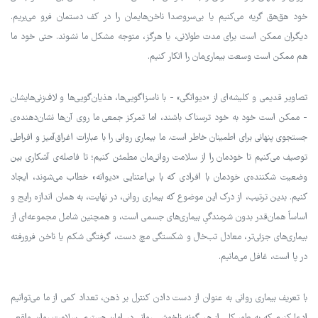
خود هق‌هق گریه می‌کنیم یا بی‌سروصدا ناخن‌هایمان را در کف دستمان فرو می‌بریم.
دیگران ممکن است برای مدت طولانی، یا هرگز، متوجه مشکل ما نشوند. حتی خود ما
هم ممکن است وسعت بیماری‌مان را انکار کنیم.
تصاویر قدیمی و کلیشه‌ای از «دیوانگی» - با ناسزاگویی‌ها، هذیان‌گویی‌ها و لاف‌زنی‌هایشان
- ممکن است خود به خود ترسناک باشند، اما تمرکز جمعی ما روی آن‌ها نشان‌دهنده‌ی
جستجوی پنهانی برای اطمینان خاطر است. ما بیماری روانی را با عبارات اغراق‌آمیز و افراطی
توصیف می‌کنیم تا خودمان را از سلامت روانی‌مان مطمئن کنیم؛ تا فاصله‌ی آشکاری بین
وضعیت شکننده‌ی خودمان با افرادی که با بی‌اعتنایی «دیوانه» خطاب می‌شوند، ایجاد
کنیم. بدین ترتیب، از درک این موضوع که بیماری روانی، در نهایت، به همان اندازه رایج و
اساساً همان‌قدر بدون شرمندگیِ بیماری‌های جسمی است، و همچنین شامل مجموعه‌ای از
بیماری‌های جزئی‌تر، معادل تب‌خال و شکستگی مچ دست، گرفتگی شکم یا ناخن فرو‌رفته
در پا است، غافل می‌مانیم.
با تعریف بیماری روانی به عنوان از دست دادن کنترل بر ذهن، تعداد کمی از ما می‌توانیم