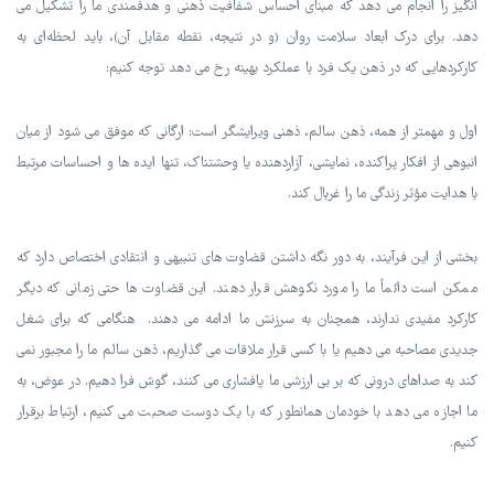
انگیز را انجام می دهد که مبنای احساس شفافیت ذهنی و هدفمندی ما را تشکیل می
دهد. برای درک ابعاد سلامت روان (و در نتیجه، نقطه مقابل آن)، باید لحظه‌ای به
کارکردهایی که در ذهن یک فرد با عملکرد بهینه رخ می دهد توجه کنیم:
اول و مهمتر از همه، ذهن سالم، ذهنی ویرایشگر است: ارگانی که موفق می شود از میان
انبوهی از افکار پراکنده، نمایشی، آزاردهنده یا وحشتناک، تنها ایده ها و احساسات مرتبط
با هدایت مؤثر زندگی ما را غربال کند.
بخشی از این فرآیند، به دور نگه داشتن قضاوت های تنبیهی و انتقادی اختصاص دارد که
ممکن است دائماً ما را مورد نکوهش قرار دهند. این قضاوت ها حتی زمانی که دیگر
کارکرد مفیدی ندارند، همچنان به سرزنش ما ادامه می دهند. هنگامی که برای شغل
جدیدی مصاحبه می دهیم یا با کسی قرار ملاقات می گذاریم، ذهن سالم ما را مجبور نمی
کند به صداهای درونی که بر بی ارزشی ما پافشاری می کنند، گوش فرا دهیم. در عوض، به
ما اجازه می دهد با خودمان همانطور که با یک دوست صحبت می کنیم، ارتباط برقرار
کنیم.