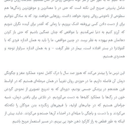
ادعا کنیم که به طور کلی از هر گونه ناخوشی روانی در امان هستیم. سلامت روان واقعی
شامل پذیرش صریح این نکته است که حتی در با معناترین و موفق‌ترین زندگی‌ها هم
سطوحی از ناخوشی روانی وجود خواهد داشت. روزهایی خواهند بود که به سادگی نتوانیم
برای از دست دادن کسی بی‌وقفه اشک بریزیم. یا زمانی که آنقدر برای آینده نگران شویم
که آرزو کنیم به دنیا نمی‌آمدیم. یا مواقعی که چنان غمگین باشیم که حتی باز کردن
دهانمان هم بیهوده به نظر برسد. در چنین مواقعی، ما را باید به همان اندازه فردی که با
آنفولانزا در بستر افتاده است، بیمار در نظر گرفت – و به همان اندازه سزاوار توجه و
همدردی هستیم.
این ترس ما را بیشتر می‌کند که هنوز صد سال با درک کامل نحوه عملکرد مغز و چگونگی
درمان آن فاصله داریم. ما در حوزه‌ی روان تقریباً در همان مرحله‌ای هستیم که در اواسط
قرن هفدهم در پزشکی جسمی بودیم، دوره‌ای که به تدریج تصویری از نحوه‌ی گردش
خون در رگ‌ها یا عملکرد کلیه‌ها به دست می‌آوردیم. در تلاش برای یافتن درمان، شبیه
جراحانی هستیم که در چاپ‌های اولیه، با قیچی‌های زنگ‌زده بدن مردگان را تکه‌تکه
می‌کردند و با دست و پاچگی با میله‌ای در احشاء آن‌ها جستجو می‌کردند. شاید پیش از
اینکه به طور قطعی به راز کارکرد ذهن خود پی ببریم، در مسیر استعمار مریخ باشیم.