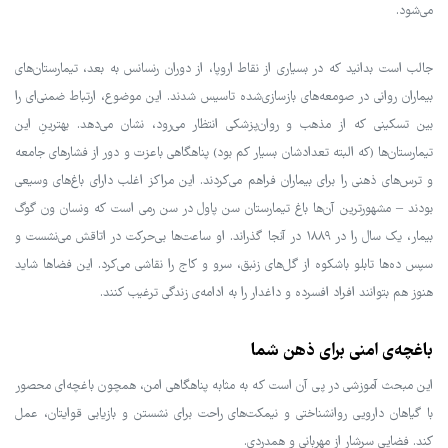
می‌شود.
جالب است بدانید که در بسیاری از نقاط اروپا، از دوران رنسانس به بعد، تیمارستان‌های
بیماران روانی در صومعه‌های بازسازی‌شده تاسیس شدند. این موضوع، ارتباط ضمنی‌ای را
بین تسکینی که از مذهب و روان‌پزشکی انتظار می‌رود، نشان می‌دهد. بهترینِ این
تیمارستان‌ها (که البته تعدادشان بسیار کم بود) پناهگاهی باعزت و دور از فشارهای جامعه
و ترس‌های ذهنی را برای بیماران فراهم می‌کردند. این مراکز اغلب دارای باغ‌های وسیعی
بودند – مشهورترین آن‌ها باغ تیمارستان سن پاول در سن رمی است که ونسان ون گوگ
بیمار، یک سال را در ۱۸۸۹ در آنجا گذراند. او ساعت‌ها بی‌حرکت در اتاقش می‌نشست و
سپس ده‌ها تابلو باشکوه از گل‌های زنبق، سرو و کاج را نقاشی می‌کرد. این فضاها شاید
هنوز هم بتوانند افراد افسرده‌ و داغدار را به ادامه‌ی زندگی ترغیب کنند.
باغچه‌ی امنی برای ذهن شما
این مبحث آموزشی در پی آن است که به مثابه پناهگاهی امن، همچون باغچه‌ای محصور
با گیاهان دارویی روانشناختی و نیمکت‌های راحت برای نشستن و بازیابی قوایتان، عمل
کند. فضایی سرشار از مهربانی و همدردی.