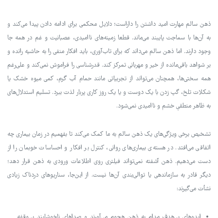
ذهن سالم مهارت امید داشتن را داراست؛ دلایل محکمی برای ادامه دادن پیدا می‌کند و
به آن‌ها با سماجت پایبند می‌ماند. قطعا زمینه‌های ناامیدی، عصبانیت و غم در همه جا
وجود دارند. اما ذهن سالم می‌داند که برای تاب‌آوری، باید افکار منفی را به حاشیه رانده و
بر شواهد باقی‌مانده از خیر و مهربانی تمرکز کند. قدرشناسی را فراموش نمی‌کند و علی‌رغم
همه سختی‌ها، همچنان می‌تواند از تجربیاتی مانند حمام آب گرم، کمی میوه خشک یا
شکلات تلخ، گپ زدن با یک دوست و یا یک روز کاری پربار لذت ببرد. تسلیم استدلال‌های
به ظاهر منطقیِ خشم و ناامیدی نمی‌شود.
تشخیص برخی ویژگی‌های یک ذهن سالم به ما کمک می‌کند تا بفهمیم در زمان بیماری چه
اتفاقی می‌افتد. در هسته‌ی بیماری‌های روانی، کنترل بر افکار و احساسات خوبمان را از
دست می‌دهیم. ذهن آشفته نمی‌تواند فیلتری روی اطلاعات ورودی به ذهن قرار دهد؛
دیگر قادر به سازماندهی یا توالی‌بندی آن‌ها نیست. از این‌جا، سناریوهای دردناک زیادی
نشأت می‌گیرند:
ایده‌های بی‌هدف مدام به ذهن هجوم می‌آورند و صداهای ناخوشایند بی‌وقفه