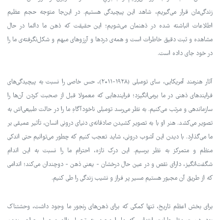
زندگی‌مان قرار می‌گیریم، شاهد این پیچیدگی هستیم. در این‌جا متوجه حجم عظیم
اطلاعات انباشته شده در ذهنمان می‌شویم؛ این حقیقت که ذهن ما دائما در حال
مشاهده و ثبت دقیق خاطرات است و همه‌ی دردها و آرزوهای مبهم و شکل‌نگرفته‌ی ما را
در خود جای داده است.
آثار هنرمند آمریکایی، سای تومبلی (۱۹۲۸-۲۰۱۱)، حس خاصی را نسبت به پیچیدگی‌های
فرایندهای ذهنی در ما برمی‌انگیزد؛ فرایندهایی که معمولا قبل از صحبت کردن آن‌ها را
سازماندهی و مرتب می‌کنیم. به نظر می‌رسد تومبلی ناخودآگاهِ ما را در حالت طبیعی‌اش به
تصویر می‌کشد. هنر او با به تصویر کشیدن صادقانه‌ی دنیای درونی انسان، تأثیر عمیقی بر
ما می‌گذارد. با دیدن این آشوب درونی، شاید تعجب کنیم که چطور می‌توانیم حتی اندکی
منظم و متمرکز به نظر برسیم. این درک تازه، احترام ما را نسبت به این اندام
شگفت‌انگیز، دارای نقص و در عین حال درخشان - یعنی ذهن - دوچندان می‌کند؛ اندامی
که از طریق آن مجبور هستیم مسیر پر فراز و نشیب زندگی را طی کنیم.
برای بخش اعظم تاریخ، تنها کمکی که برای ذهن‌های رنجور ما وجود داشت، وحشتناک