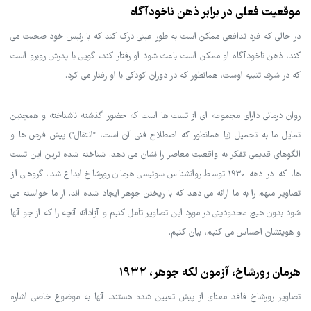
موقعیت فعلی در برابر ذهن ناخودآگاه
در حالی که فرد تدافعی ممکن است به طور عینی درک کند که با رئیس خود صحبت می
کند، ذهن ناخودآگاه او ممکن است باعث شود او رفتار کند، گویی با پدرش روبرو است
که در شرف تنبیه اوست، همانطور که در دوران کودکی با او رفتار می کرد.
روان درمانی دارای مجموعه ای از تست ها است که حضور گذشته ناشناخته و همچنین
تمایل ما به تحمیل (یا همانطور که اصطلاح فنی آن است، "انتقال") پیش فرض ها و
الگوهای قدیمی تفکر به واقعیت معاصر را نشان می دهد. شناخته شده ترین این تست
ها، که در دهه 1930 توسط روانشناس سوئیسی هرمان رورشاخ ابداع شد، گروهی از
تصاویر مبهم را به ما ارائه می دهد که با ریختن جوهر ایجاد شده اند. از ما خواسته می
شود بدون هیچ محدودیتی در مورد این تصاویر تأمل کنیم و آزادانه آنچه را که از جو آنها
و هویتشان احساس می کنیم، بیان کنیم.
هرمان رورشاخ، آزمون لکه جوهر، ۱۹۳۲
تصاویر رورشاخ فاقد معنای از پیش تعیین شده هستند. آنها به موضوع خاصی اشاره