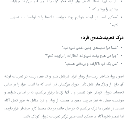
“آیا به تهیه اسناد اضافی برای ارائه فکر کرده‌اید؟ این امر می‌تواند جزئیات
بیشتری را روشن کند.”
“ممکن است در آینده بتوانیم روند دریافت داده‌ها را تا اواسط ماه تسهیل
کنیم.”
درک تحریف‌شده‌ی فرد:
“شما مرا شایسته‌ی چنین نقشی نمی‌دانید.”
“چرا من هیچ وقت نمی‌توانم انتظارات را برآورده کنم؟”
“من یک فرد ناکارآمد و بی‌دقتی هستم.”
اصول روان‌شناختی زمینه‌ساز رفتار افراد غیرقابل شنو و تدافعی، ریشه در تجربیات اولیه‌
آنها دارد. از ویژگی‌های قابل تأمل دوران بزرگسالی این است که ما اغلب افراد را بر اساس
تجربیات دوران کودکی خود تفسیر و با آنها ارتباط برقرار می‌کنیم، نه بر اساس شرایط و
موقعیت فعلی. به نظر می‌رسد ذهن ما همیشه از زمان و فرد مقابل به طور کامل آگاه
نیست. در ظاهر، ما درک می‌کنیم که در حال حاضر در یک محیط کاری حرفه‌ای قرار داریم،
اما ضمیر ناخودآگاه ما ممکن است هنوز درگیر تجربیات دوران کودکی باشد.