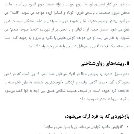
بنابراین، در کنار تحسین او، به لزوم بررسی و ارائه نسخه دوم اشاره می کنید. اما به
محض شروع صحبت، با پاسخی فوری، کوتاه و آشکارا آزرده مواجه می شوید: "البته". می
خواهید بیشتر توضیح دهید، اما با شروع دوباره، حرفتان با "بله، مشکلی نیست" تندی
قطع می شود. سپس جمله ای ناگهانی و با لحنی پر از فوریت: "کاملا متوجه شدم" می
شنوید. به نظر می رسد او می خواهد گوش هایش را بگیرد و شروع به زمزمه کند. شما
ناخواسته، یک فرد تدافعی و غیرقابل شنوایی را به تیم خود راه داده اید.
ii. ریشه‌های روان‌شناختی
عدم تمایل شدید به پذیرش خطا در افراد غیرقابل شنو ناشی از این است که در ذهن
ناخودآگاه آنها، «عدم آگاهی اولیه» و ارتکاب «کوچک‌ترین اشتباه» به طور ناخواسته با
«فاجعه» گره خورده است. در نتیجه، همیشه شکافی عمیق بین آنچه به آنها گفته می‌شود
و آنچه می‌توانند بشنوند، وجود دارد.
بازخوردی که به فرد ارائه می‌شود:
“افزایش حاشیه گزارش می‌تواند آن را بسیار غنی‌تر سازد.”