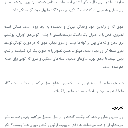
ندارند؛ اما در عین حال برانگیزاننده‌ی احساسات مختلفی هستند. بنابراین، برداشت ما از
این تصاویر به تجربیات گذشته و آمادگی‌های ناخودآگاه ما برای درک آنها بستگی دارد.
فردی که از والدین خود وجدانی مهربان و بخشنده به ارث برده است، ممکن است
تصویری خاص را به عنوان یک ماسک دوست‌داشتنی با چشم، گوش‌های آویزان، پوششی
برای دهان و لبه‌های پهن از گونه‌ها ببیند. از سوی دیگر، فردی که در دوران کودکی توسط
پدری سلطه‌گر آزار دیده باشد، می‌تواند همان تصویر را به عنوان یک فرد قدرتمند از نمای
پایین ببیند، با پاهای پهن، ساق‌های ضخیم، شانه‌های سنگین و سری که گویی برای حمله
خم شده است.
خودِ رئیس‌ها نیز اغلب به نوعی مانند لکه‌های رورشاخ عمل می‌کنند و انتظارات ناخودآگاه
ما را از نحوه‌ی برخورد افراد با نفوذ با ما برمی‌انگیزانند.
تمرین:
این تمرین نشان می‌دهد که چگونه گذشته را بر حال تحمیل می‌کنیم. رئیس شما به طور
غیرمنتظره‌ای از شما می‌خواهد به دفتر او بروید. اولین واکنش غریزی شما چیست؟ فکر