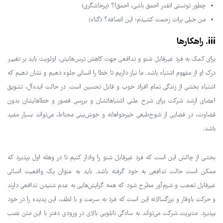
چطور تونستی انقدر احمق باشی، احمق!؟ (پرخاشگری)
من خیلی برات زحمت کشیدم؛ این انصافه؟ (گناه)
iii. راهکارها
برای کمک به فرد غیرقابل شنو و تدافعی جهت کاهش ترس‌هایش، اولویت باید بر تغییر
درک او از مفهوم اشتباه باشد. ما نیاز داریم تا خطا را انسانی جلوه دهیم و نشان دهیم که
اشتباه بخشی از زندگی تمام افراد خوب و قابل تحسین است. در حالت ایده‌آل، تشویق
اعضای ارشد شرکت برای شرح علنی اشتباهاتشان و بررسی قصور و خطاهایشان بدون
قضاوت، در فضایی از شوخ‌طبعی خیرخواهانه و خوش‌بینی محتاط، می‌تواند بسیار مفید
باشد.
بخشی از چالش این است که فرد غیرقابل شنو را وادار کنیم تا در وهله اول بپذیرد که
ممکن است حالت تدافعی به خود گرفته باشد. باید به عنوان یک واقعیت انسانی
غیرقابل تعجب و شرم‌آور مطرح شود که همه گرایش‌هایی به عدم شنیدن تدافعی دارند
و حرکت باوقار و بزرگسالانه این است که فرد به سرعت و با لطف، این پدیده را در خود
بپذیرد. مدیریت شرکت می‌تواند به سادگی تابلویی بالای در ورودی دفتر با این متن نصب