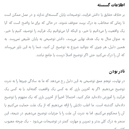
اطلاعات گسسته
بر خلاف حقایق یا دانش فرایند، توضیحات پایان گسسته‌ای ندارند و در عمل ممکن است
تا زمانی که مخاطب به درک برسد متوقف نشوند. در حالی که برای ما واضح است که آیا
یک واقعیت را می‌دانیم یا خیر، و اینکه آیا می‌توانیم یک فرآیند را توصیف کنیم یا خیر،
به عنوان مثال به یک هدف نهایی می‌رسد، دانش توضیحی به پایان طبیعی نمی‌رسد. به
همین دلیل، هر چیزی که بتوانید شروع به توضیح آن کنید، شما را به این باور می‌رساند
که آن را درک می‌کنید حتی اگر توضیح اصلاً درست یا جامع نباشد.
نادر بودن
در نهایت، توهم عمق توضیحی به این دلیل رخ می‌دهد که ما به سادگی چیزها را به ندرت
توضیح می‌دهیم. اگر به آخرین باری که به کسی یک واقعیت گفته‌اید یا به کسی یک
فرآیند را آموزش داده‌اید فکر کنید، احتمالاً اخیراً از آخرین باری که یک مفهوم را توضیح
داده‌اید گذشته است. ما اغلب دلایلی را ارائه می‌دهیم که از یک علت حمایت می‌کنیم یا
آن را محکوم می‌کنیم، اما به ندرت آن علت را با جزئیات توضیح می‌دهیم. در نتیجه، این
منجر به درک کلی بدتر و تمرین و مهارت کمتر در توضیحات می‌شود - یک چرخه معیوب