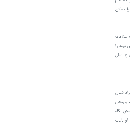
 ثبت‌نام
یرا ممکن
مه سلامت
 بیمه را
طرح اصلی
آزاد شدن
 پایبندی
رش نگاه
 او باعث