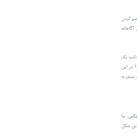
صبر کردن
آگاهانه
 ثابت یک
د؟ در این
 منجر به
عکس. ما
 این شکل