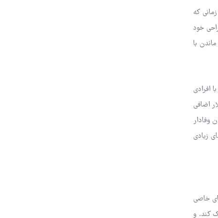
زمانی که
راحی خود
ماندن با
ا افرادی
خانواده به اشتراک می‌گذارند مقابله کند. هر کسی که خارج از خانه زندگی می‌کند اکنون باید ماهانه 7.99 دلار اضافی
ن وفادار
ای زیادی
های خاصی
ک کند. و