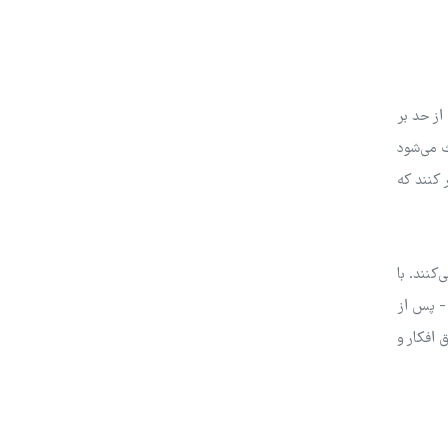
از حد بر
ث می‌شود
 کنند که
کنند. با
 - پس از
 افکار و