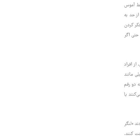
وسط آموس
از حد به
م به فکر کردن
 حتی اگر
از افراد
لی مانند
ه دو رقم
‌گفتند که آیا برای هر مورد ۳۴ دلار پرداخت می‌کنند یا
ند «لنگر
خت کنند.