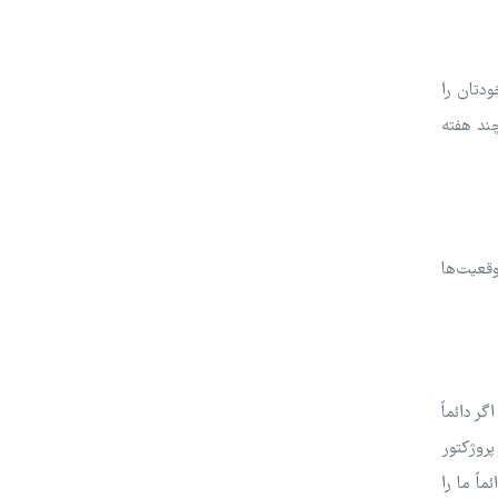
ودتان را
چند هفته
وقعیت‌ها
ر دائماً
پروژکتور
اً ما را