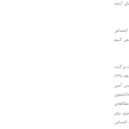
ای آینده
 اجتماعی
عی کنیم
وک و کنت
ساویتسکی منتشر شد، محققان اثر پروژکتور را در شرکت‌کنندگان خود با قرار دادن آن‌ها در موقعیتی که اکثر دانشجویان آن زمان (یعنی اواخر دهه ۱۹۹۰)
«آیس آیس
 دانشجوی
مطالعه‌ی
چیزی روی
د، احساس