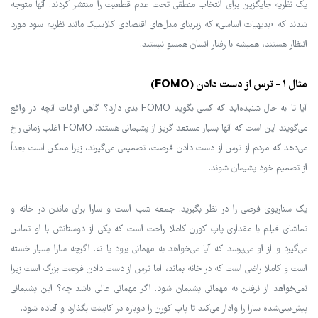
یک نظریه جایگزین برای انتخاب منطقی تحت عدم قطعیت را منتشر کردند. آنها متوجه
شدند که «بدیهیات اساسی» که زیربنای مدل‌های اقتصادی کلاسیک مانند نظریه سود مورد
انتظار هستند، همیشه با رفتار انسان همسو نیستند.
مثال 1 - ترس از دست دادن (FOMO)
آیا تا به حال شنیده‌اید که کسی بگوید FOMO بدی دارد؟ گاهی اوقات آنچه در واقع
می‌گویند این است که آنها بسیار مستعد گریز از پشیمانی هستند. FOMO اغلب زمانی رخ
می‌دهد که مردم از ترس از دست دادن فرصت، تصمیمی می‌گیرند، زیرا ممکن است بعداً
از تصمیم خود پشیمان شوند.
یک سناریوی فرضی را در نظر بگیرید. جمعه شب است و سارا برای ماندن در خانه و
تماشای فیلم با مقداری پاپ کورن کاملا راحت است که یکی از دوستانش با او تماس
می‌گیرد و از او می‌پرسد که آیا می‌خواهد به مهمانی برود یا نه. اگرچه سارا بسیار خسته
است و کاملا راضی است که در خانه بماند، اما ترس از دست دادن فرصت بزرگ است زیرا
نمی‌خواهد از نرفتن به مهمانی پشیمان شود. اگر مهمانی عالی باشد چه؟ این پشیمانی
پیش‌بینی‌شده سارا را وادار می‌کند تا پاپ کورن را دوباره در کابینت بگذارد و آماده شود.