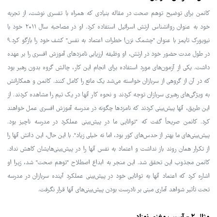
کانمن برای توضیح توهم صحت در مقاله بنیادی که همراه با تفسری نوشت، از تجربه
خود به عنوان روانشناس ارتش اسرائیل استفاده کرد. او در مصاحبه سال ۲۰۱۱ خود با
نیویورک تایمز با عنوان "چشمک نزن! خطرات اعتماد به نفس" کشف خود را بازگو کرد.۹
در طول مدت حضور خود در ارتش، او وظیفه ارزیابی نامزدهای آموزش افسری را بر عهده
داشت. یکی از آزمون‌های مورد استفاده برای انجام این کار، چالش گروه بدون رهبر بود
که در آن از گروهی از سربازان خواسته می‌شد یک مانع را کامل کنند. کانمن و همکارانش
به ویژگی‌های رهبری سربازان توجه کردند و نحوه کار آنها در یک تیم را مشاهده کردند. از
این طریق، آنها پیش‌بینی کردند که نامزدها چگونه در مدرسه آموزش افسری عمل خواهند
کرد. کانمن صریحاً گفت که "توانایی ما در پیش‌بینی عملکرد در مدرسه ناچیز بود.
پیش‌بینی‌های ما بهتر از حدس‌های کور بود، اما نه خیلی زیاد". با این حال، این دانش آنها را
از تکرار همان روند باز نداشت و اعتماد به نفس آنها را در پیش‌بینی‌هایشان کاهش نداد.
کانمن مجذوب این تحقق شد. این منجر به ابداع اصطلاح "توهم صحت" شد، زیرا او
اشاره کرد که اعتماد آنها به توانایی خود در پیش‌بینی عملکرد آینده سربازان در مدرسه
تحت تأثیر شواهد آماری مبنی بر نادرست بودن پیش‌بینی‌های آنها قرار نگرفت.