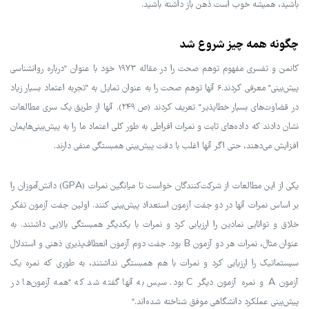
باشید، همیشه خوب است ذهن باز داشته باشید.
چگونه همه چیز شروع شد
کانمن و تفسری مفهوم توهم صحت را در مقاله ۱۹۷۳ خود با عنوان "درباره روانشناسی
پیش‌بینی" معرفی کردند.۶ آنها توهم صحت را به عنوان تمایل به "تجربه اعتماد بسیار زیاد
در قضاوت‌های بسیار خطاپذیر" تعریف کردند (ص ۲۴۹). آنها از طریق یک سری مطالعات
نشان دادند که داده‌های ثابت و نمرات افراطی به طور کلی اعتماد ما را به پیش‌بینی‌هایمان
افزایش می‌دهند، حتی اگر آنها اغلب با دقت پیش‌بینی همبستگی منفی دارند.
یکی از این مطالعات از شرکت‌کنندگان خواست تا میانگین نمرات (GPA) دانش‌آموزان را
بر اساس نمرات آنها در دو جفت آزمون استعداد پیش‌بینی کنند. اولین جفت آزمون تفکر
خلاق و توانایی نمادین را ارزیابی کرد و نمرات با یکدیگر همبستگی بالایی داشتند. به
عنوان مثال، نمرات هر دو آزمون B بود. جفت دوم آزمون انعطاف‌پذیری ذهنی و استدلال
سیستماتیک را ارزیابی کرد و نمرات با هم همبستگی نداشتند، به طوری که نمره یک
آزمون A و نمره آزمون دیگر C بود. سپس به آنها گفته شد که "همه آزمون‌ها در
پیش‌بینی عملکرد دانشگاهی موفق شناخته شده‌اند."