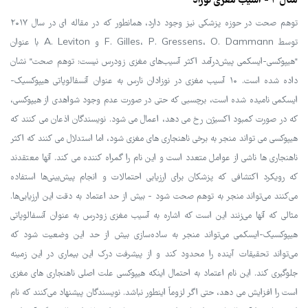
مثال ۲ - آسیب مغزی نوزاد
توهم صحت در حوزه پزشکی نیز وجود دارد، همانطور که در مقاله ای در سال ۲۰۱۷
توسط F. Gilles، P. Gressens، O. Dammann و A. Leviton با عنوان
"هیپوکسی-ایسکمی پیش‌درآمد اکثر آسیب‌های مغزی زودرس نیست: توهم صحت" نشان
داده شده است. ۱۰ آسیب مغزی در نوزادان نارس به عنوان آنسفالوپاتی هیپوکسیک-
ایسکمی نامیده شده است، برچسبی که حتی در صورت عدم وجود شواهدی از هیپوکسی،
که در صورت کمبود اکسیژن رخ می دهد، اعمال می شود. نویسندگان اذعان می کنند که
هیپوکسی می تواند منجر به برخی ناهنجاری های مغزی شود، اما استدلال می کنند که اکثر
ناهنجاری ها ناشی از عوامل متعدد است و این نام را گمراه کننده می کند. آنها معتقدند
که رویکرد اکتشافی که پزشکان برای ارزیابی احتمالات و انجام پیش‌بینی‌ها استفاده
می‌کنند می‌تواند منجر به توهم صحت شود - بیش از حد اعتماد به دقت این ارزیابی‌ها.
مثالی که آنها می‌زنند این است که اشاره به آسیب مغزی زودرس به عنوان آنسفالوپاتی
هیپوکسیک-ایسکمی می‌تواند منجر به ساده‌سازی بیش از حد این وضعیت شود که
می‌تواند تحقیقات آینده را محدود کند و از پیشرفت درک این بیماری در این زمینه
جلوگیری کند. این نام اعتماد به احتمال اینکه هیپوکسی علت اصلی ناهنجاری های مغزی
است را افزایش می دهد، حتی اگر لزوماً اینطور نباشد. نویسندگان پیشنهاد می‌کنند که نام