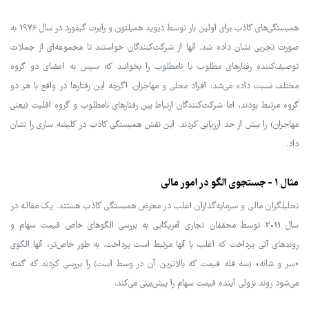
همبستگی‌های کاذب برای اولین بار توسط دیوید همیلتون و رابرت گیفورد در سال 1976 به
صورت تجربی نشان داده شد. آنها از شرکت‌کنندگان خواستند تا مجموعه‌ای از جملات
توصیف‌کننده رفتارهای مطلوب یا نامطلوب را بخوانند که سپس به اعضای دو گروه
مختلف نسبت داده می‌شد: افراد محلی و مهاجران. اگرچه این رفتارها در واقع با هر دو
گروه مرتبط بودند، اما شرکت‌کنندگان ارتباط بین رفتارهای نامطلوب و گروه اقلیت (یعنی
مهاجران) را بیش از حد ارزیابی کردند. این نقش همبستگی کاذب در کلیشه سازی را نشان
داد.
مثال 1 - جستجوی الگو در امور مالی
تحلیلگران مالی و سرمایه‌گذاران اغلب در معرض همبستگی کاذب هستند. یک مقاله در
سال 2011 توسط محققان تجاری آمریکایی به بررسی الگوهای خاص قیمت سهام و
روندهای آتی پرداخت که اغلب با آنها مرتبط است پرداخت. به طور خاص‌تر، آنها الگوی
«سر و شانه» (سه قله قیمت که بالاترین آن در وسط است) را بررسی کردند که گفته
می‌شود روند نزولی آینده قیمت سهام را پیش‌بینی می‌کند.