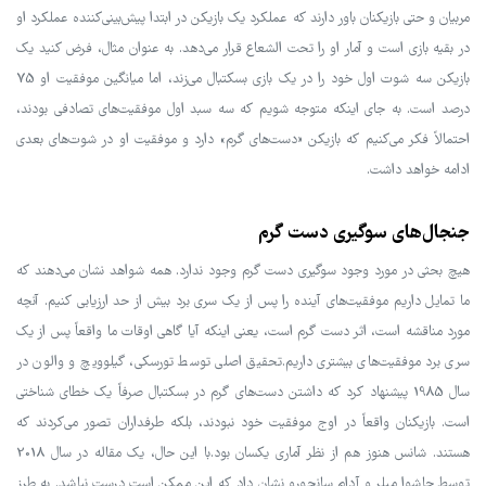
مربیان و حتی بازیکنان باور دارند که عملکرد یک بازیکن در ابتدا پیش‌بینی‌کننده عملکرد او
در بقیه بازی است و آمار او را تحت الشعاع قرار می‌دهد. به عنوان مثال، فرض کنید یک
بازیکن سه شوت اول خود را در یک بازی بسکتبال می‌زند، اما میانگین موفقیت او 75
درصد است. به جای اینکه متوجه شویم که سه سبد اول موفقیت‌های تصادفی بودند،
احتمالاً فکر می‌کنیم که بازیکن «دست‌های گرم» دارد و موفقیت او در شوت‌های بعدی
ادامه خواهد داشت.
جنجال‌های سوگیری دست گرم
هیچ بحثی در مورد وجود سوگیری دست گرم وجود ندارد. همه شواهد نشان می‌دهند که
ما تمایل داریم موفقیت‌های آینده را پس از یک سری برد بیش از حد ارزیابی کنیم. آنچه
مورد مناقشه است، اثر دست گرم است، یعنی اینکه آیا گاهی اوقات ما واقعاً پس از یک
سری برد موفقیت‌های بیشتری داریم.تحقیق اصلی توسط تورسکی، گیلوویچ و والون در
سال 1985 پیشنهاد کرد که داشتن دست‌های گرم در بسکتبال صرفاً یک خطای شناختی
است. بازیکنان واقعاً در اوج موفقیت خود نبودند، بلکه طرفداران تصور می‌کردند که
هستند. شانس هنوز هم از نظر آماری یکسان بود.با این حال، یک مقاله در سال 2018
توسط جاشوا میلر و آدام سانجورو نشان داد که این ممکن است درست نباشد. به طرز