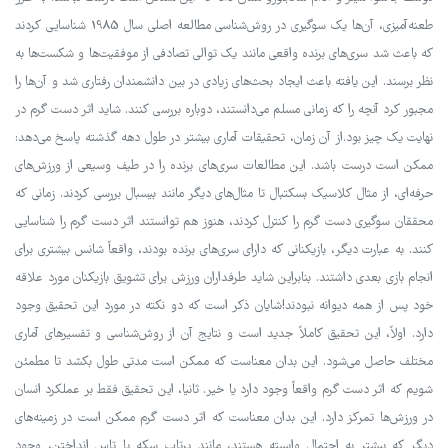
طعنه‌آمیزی، آن‌ها یک سوگیری در روش‌شناسی مطالعه اصلی سال 1985 شناسایی کردند
که باعث شد سری‌های برنده واقعی مانند یک توالی تصادفی از موفقیت‌ها و شکست‌ها به
نظر برسند. این یافته باعث ایجاد بحث‌های زیادی در بین دانشمندان رفتاری شد و آن‌ها را
مجبور کرد آنچه را که زمانی مسلم می‌دانستند، دوباره بررسی کنند. شاید اثر دست گرم در
نهایت یک چیز بود.از آن زمان، تحقیقات آماری بیشتر در طول دهه گذشته پاسخ می‌دهد:
ممکن است درست باشد. این مطالعات سری‌های برنده را در طیف وسیعی از ورزش‌های
حرفه‌ای، از مثال کلاسیک بسکتبال تا مثال‌های دیگر مانند بیسبال بررسی کردند. زمانی که
محققان سوگیری دست گرم را کنترل کردند، هنوز هم توانستند اثر دست گرم را شناسایی
کنند. به عبارت دیگر، بازیکنانی که دارای سری‌های برنده بودند، واقعاً شانس بیشتری برای
انجام بازی بعدی داشتند. بنابراین شاید طرفداران ورزش برای تشویق بازیکنان مورد علاقه
خود پس از همه دیوانه نبودند!شایان ذکر است که دو نکته در مورد این تحقیق وجود
دارد. اولاً، این تحقیق کاملاً جدید است و نتایج آن از روش‌شناسی و تفسیرهای آماری
مختلف حاصل می‌شود. این بدان معناست که ممکن است مدتی طول بکشد تا مطمئن
شویم که اثر دست گرم واقعاً وجود دارد یا خیر. ثانیا، این تحقیق فقط بر عملکرد انسان
در ورزش‌ها تمرکز دارد. این بدان معناست که اثر دست گرم ممکن است در زمینه‌های
دیگر که بیشتر به احتمال وابسته هستند، مانند پرتاب سکه یا تاس انداختن، وجود