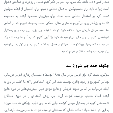
مقدار کمی داده مانند یک سری برد، دو بار فکر کنیم.غلب بر روش‌های شناختی دشوار
است زیرا ما باید برای تصمیم‌گیری به دنبال منطقی باشیم. برای اطمینان از اینکه سوگیری
دست گرم بر استدلال منطقی غلبه نکند، برای پیش‌بینی عملکرد آینده به مجموعه
داده‌های بزرگ‌تر روی می‌آوریم.به عنوان مثال، ممکن است وسوسه شویم که بر اساس
سه سبد موفق بازیکن مورد علاقه خود در ده دقیقه اول بازی، روی یک بازی بسکتبال
شرط‌بندی کنیم. با این حال، می‌توانیم به خود یادآوری کنیم که به آمار نشان‌دهنده یک
مجموعه داده بسیار بزرگ‌تر مانند میانگین فصل او نگاه کنیم. به این ترتیب، می‌توانیم
پیش‌بینی‌های هوشمندانه‌تری انجام دهیم.
چگونه همه چیز شروع شد
سوگیری دست گرم برای اولین بار در سال 1985 توسط دانشمندان رفتاری آموس تورسکی،
توماس گیلوویچ و رابرت والون توصیف شد. این گروه اشتباهاتی را که ما اغلب در باور به
اینکه می‌توانیم بر اساس نمونه کوچکی از نتایج موفق قبلی، پیش‌بینی‌هایی در مورد نتایج
آینده انجام دهیم، توصیف کردند. آن‌ها این روش اکتشافی را در مورد اصطلاح
«دست‌های گرم» در بسکتبال بررسی کردند، جایی که ما باور داریم بازیکنی که سبد می‌زند
به این کار ادامه خواهد داد.همانطور که محققان توصیف کردند، به نظر می‌رسد طرفداران،