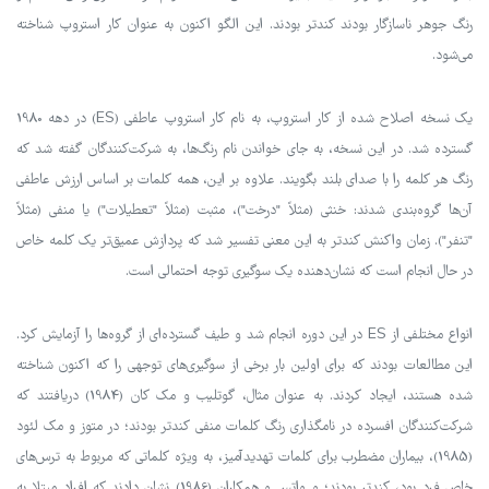
رنگ جوهر ناسازگار بودند کندتر بودند. این الگو اکنون به عنوان کار استروپ شناخته
می‌شود.
یک نسخه اصلاح شده از کار استروپ، به نام کار استروپ عاطفی (ES) در دهه 1980
گسترده شد. در این نسخه، به جای خواندن نام رنگ‌ها، به شرکت‌کنندگان گفته شد که
رنگ هر کلمه را با صدای بلند بگویند. علاوه بر این، همه کلمات بر اساس ارزش عاطفی
آن‌ها گروه‌بندی شدند: خنثی (مثلاً "درخت")، مثبت (مثلاً "تعطیلات") یا منفی (مثلاً
"تنفر"). زمان واکنش کندتر به این معنی تفسیر شد که پردازش عمیق‌تر یک کلمه خاص
در حال انجام است که نشان‌دهنده یک سوگیری توجه احتمالی است.
انواع مختلفی از ES در این دوره انجام شد و طیف گسترده‌ای از گروه‌ها را آزمایش کرد.
این مطالعات بودند که برای اولین بار برخی از سوگیری‌های توجهی را که اکنون شناخته
شده هستند، ایجاد کردند. به عنوان مثال، گوتلیب و مک کان (1984) دریافتند که
شرکت‌کنندگان افسرده در نامگذاری رنگ کلمات منفی کندتر بودند؛ در متوز و مک لئود
(1985)، بیماران مضطرب برای کلمات تهدیدآمیز، به ویژه کلماتی که مربوط به ترس‌های
خاص فرد بود، کندتر بودند؛ و واتس و همکاران (1986) نشان دادند که افراد مبتلا به