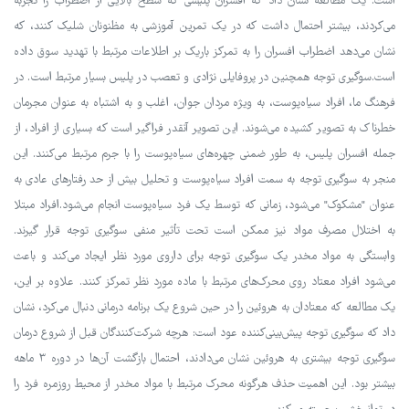
است. یک مطالعه نشان داد که افسران پلیسی که سطح بالایی از اضطراب را تجربه
می‌کردند، بیشتر احتمال داشت که در یک تمرین آموزشی به مظنونان شلیک کنند، که
نشان می‌دهد اضطراب افسران را به تمرکز باریک بر اطلاعات مرتبط با تهدید سوق داده
است.سوگیری توجه همچنین در پروفایلی نژادی و تعصب در پلیس بسیار مرتبط است. در
فرهنگ ما، افراد سیاه‌پوست، به ویژه مردان جوان، اغلب و به اشتباه به عنوان مجرمان
خطرناک به تصویر کشیده می‌شوند. این تصویر آنقدر فراگیر است که بسیاری از افراد، از
جمله افسران پلیس، به طور ضمنی چهره‌های سیاه‌پوست را با جرم مرتبط می‌کنند. این
منجر به سوگیری توجه به سمت افراد سیاه‌پوست و تحلیل بیش از حد رفتارهای عادی به
عنوان "مشکوک" می‌شود، زمانی که توسط یک فرد سیاه‌پوست انجام می‌شود.افراد مبتلا
به اختلال مصرف مواد نیز ممکن است تحت تأثیر منفی سوگیری توجه قرار گیرند.
وابستگی به مواد مخدر یک سوگیری توجه برای داروی مورد نظر ایجاد می‌کند و باعث
می‌شود افراد معتاد روی محرک‌های مرتبط با ماده مورد نظر تمرکز کنند. علاوه بر این،
یک مطالعه که معتادان به هروئین را در حین شروع یک برنامه درمانی دنبال می‌کرد، نشان
داد که سوگیری توجه پیش‌بینی‌کننده عود است: هرچه شرکت‌کنندگان قبل از شروع درمان
سوگیری توجه بیشتری به هروئین نشان می‌دادند، احتمال بازگشت آن‌ها در دوره ۳ ماهه
بیشتر بود. این اهمیت حذف هرگونه محرک مرتبط با مواد مخدر از محیط روزمره فرد را