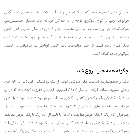
این آزمایش نشان می‌دهد که با گذشت زمان، عادت کردن به مدیتیشن ذهن‌آگاهی
می‌تواند برخی از انواع سوگیری توجه را به حداقل برساند. یک هشدار: مدیتیشن‌های
شرکت‌کننده در این مطالعه به طور متوسط بیش از دوازده سال تمرین ذهن‌آگاهی
داشتند - تعهدی که اکثر ما حاضر یا قادر به انجام آن نیستیم. خوشبختانه، تحقیقات
دیگر نشان داده است که حتی برنامه‌های ذهن‌آگاهی کوتاه‌تر نیز می‌توانند به کاهش
سوگیری توجه کمک کنند.
چگونه همه چیز شروع شد
یکی از محبوب‌ترین تست‌ها برای سوگیری توجه از یک روانشناس آمریکایی به نام جان
ریدلی استروپ نشأت گرفت. در سال 1935، استروپ آزمایشی معروف انجام داد که در آن
به شرکت‌کنندگان نام رنگ‌هایی که با رنگ‌های مختلف جوهر نوشته شده بودند را نشان
می‌داد. هر کلمه متعلق به یکی از 3 گروه بود: خنثی (با جوهر سیاه نوشته شده)،
همخوان (نام رنگ با رنگ جوهر مطابقت داشت) یا ناسازگار (نام رنگ با رنگ جوهر مطابقت
نداشت). از شرکت‌کنندگان خواسته شد که به سادگی نام رنگ نوشته شده را با صدای بلند
بخوانند و رنگ جوهر را نادیده بگیرند. مشخص شد که مردم در نامگذاری رنگی که نام و