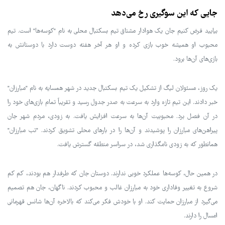
جایی که این سوگیری رخ می‌دهد
بیایید فرض کنیم جان یک هوادار مشتاق تیم بسکتبال محلی به نام "کوسه‌ها" است. تیم
محبوب او همیشه خوب بازی کرده و او هر آخر هفته دوست دارد با دوستانش به
بازی‌های آن‌ها برود.
یک روز، مسئولان لیگ از تشکیل یک تیم بسکتبال جدید در شهر همسایه به نام "مبارزان"
خبر دادند. این تیم تازه وارد به سرعت به صدر جدول رسید و تقریباً تمام بازی‌های خود را
در آن فصل برد. محبوبیت آن‌ها به سرعت افزایش یافت. به زودی، مردم شهر جان
پیراهن‌های مبارزان را پوشیدند و آن‌ها را در بارهای محلی تشویق کردند. "تب مبارزان"
همانطور که به زودی نامگذاری شد، در سراسر منطقه گسترش یافت.
در همین حال، کوسه‌ها عملکرد خوبی ندارند. دوستان جان که طرفدار هم بودند، کم کم
شروع به تغییر وفاداری خود به مبارزان غالب و محبوب کردند. ناگهان، جان هم تصمیم
می‌گیرد از مبارزان حمایت کند. او با خودش فکر می‌کند که بالاخره آن‌ها شانس قهرمانی
امسال را دارند.