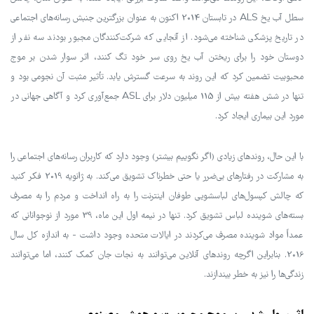
سطل آب یخ ALS در تابستان 2014 اکنون به عنوان بزرگترین جنبش رسانه‌های اجتماعی
در تاریخ پزشکی شناخته می‌شود. از آنجایی که شرکت‌کنندگان مجبور بودند سه نفر از
دوستان خود را برای ریختن آب یخ روی سر خود تگ کنند، اثر سوار شدن بر موج
محبوبیت تضمین کرد که این روند به سرعت گسترش یابد. تأثیر مثبت آن نجومی بود و
تنها در شش هفته بیش از 115 میلیون دلار برای ASL جمع‌آوری کرد و آگاهی جهانی در
مورد این بیماری ایجاد کرد.
با این حال، روندهای زیادی (اگر نگوییم بیشتر) وجود دارد که کاربران رسانه‌های اجتماعی را
به مشارکت در رفتارهای بی‌ضرر یا حتی خطرناک تشویق می‌کند. به ژانویه 2019 فکر کنید
که چالش کپسول‌های لباسشویی طوفان اینترنت را به راه انداخت و مردم را به مصرف
بسته‌های شوینده لباس تشویق کرد. تنها در نیمه اول این ماه، 39 مورد از نوجوانانی که
عمداً مواد شوینده مصرف می‌کردند در ایالات متحده وجود داشت - به اندازه کل سال
2016. بنابراین اگرچه روندهای آنلاین می‌توانند به نجات جان کمک کنند، اما می‌توانند
زندگی‌ها را نیز به خطر بیندازند.