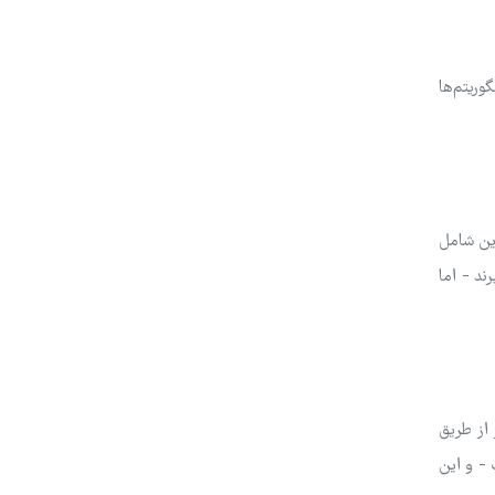
ریتم‌ها
این شامل
ند - اما
از طریق
 - و این