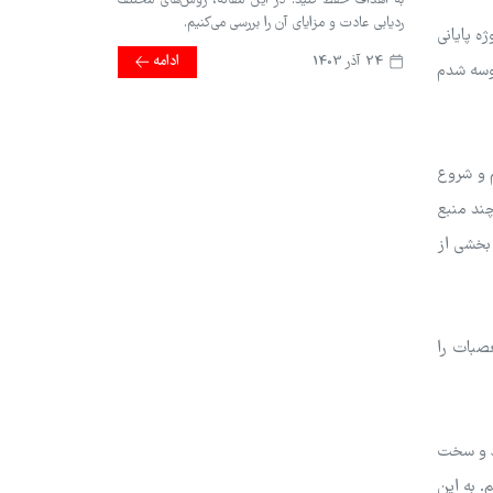
به اهداف حفظ کنید. در این مقاله، روش‌های مختلف
ردیابی عادت و مزایای آن را بررسی می‌کنیم.
ه پایانی
24 آذر 1403
ادامه
سوسه شدم
م و شروع
سته بودم تا چند منبع
 بخشی از
عصبات را
رد و سخت
. به این