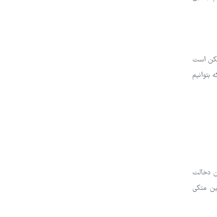
مکن است
 اینکه بتوانیم
ون دخالت
شین متکی