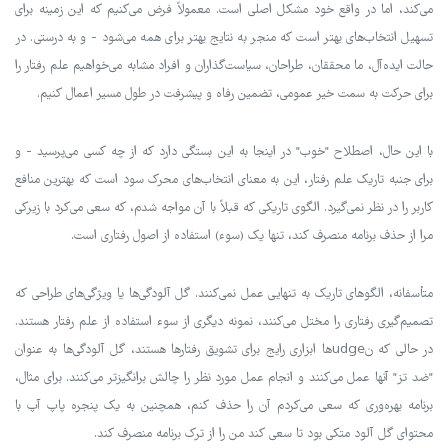
می‌کند، اما در واقع خود مشکل اصلی است. معمولاً فرض می‌کنیم که این زمینه برای
تسهیل انتخاب‌های بهتر است که منجر به نتایج بهتر برای همه می‌شود - و به درستی. در
حالت ایده‌آل، ما محققان، طراحان، سیاست‌گذاران و افراد مشابه می‌خواهیم علم رفتار را
برای حرکت به سمت خیر عمومی، تضمین رفاه و پیشرفت در طول مسیر اعمال کنیم.
با این حال، اصطلاح "خوب" در اینجا به این بستگی دارد که از چه کسی می‌پرسید - و
برای جنبه تاریک علم رفتار، این به معنای انتخاب‌های محرک سود است که بهترین منافع
کاربر را در نظر نمی‌گیرد. الگوی تاریکی که قبلاً با آن مواجه شدم، که سعی می‌کرد با زیرکی
مرا از حذف برنامه منصرف کند، تنها یک (سوء) استفاده از اصول رفتاری است.
متأسفانه، الگوهای تاریک به تنهایی عمل نمی‌کنند. گل آلودگی‌ها یا ویژگی‌های طراحی که
تصمیم‌گیری رفتاری را مختل می‌کنند، نمونه دیگری از سوء استفاده از علم رفتار هستند.
در حالی که نudgeها ابزاری رایج برای تشویق رفتارها هستند، گل آلودگی‌ها به عنوان
"ضد تز" آنها عمل می‌کنند و انجام عمل مورد نظر را چالش برانگیزتر می‌کنند. برای مثال،
برنامه بهره‌وری که سعی می‌کردم آن را حذف کنم، همچنین به یک پنجره پاپ آپ با
محتوای گل آلود متکی بود تا سعی کند من را از ترک برنامه منصرف کند.