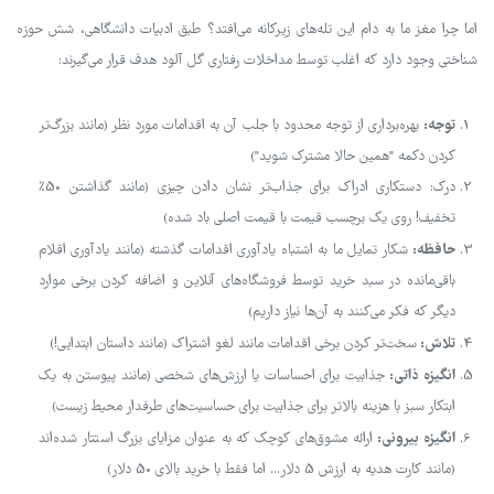
اما چرا مغز ما به دام این تله‌های زیرکانه می‌افتد؟ طبق ادبیات دانشگاهی، شش حوزه
شناختی وجود دارد که اغلب توسط مداخلات رفتاری گل آلود هدف قرار می‌گیرند:
توجه:
بهره‌برداری از توجه محدود با جلب آن به اقدامات مورد نظر (مانند بزرگ‌تر
کردن دکمه "همین حالا مشترک شوید")
درک: دستکاری ادراک برای جذاب‌تر نشان دادن چیزی (مانند گذاشتن 50٪
تخفیف! روی یک برچسب قیمت با قیمت اصلی باد شده)
حافظه:
شکار تمایل ما به اشتباه یادآوری اقدامات گذشته (مانند یادآوری اقلام
باقی‌مانده در سبد خرید توسط فروشگاه‌های آنلاین و اضافه کردن برخی موارد
دیگر که فکر می‌کنند به آن‌ها نیاز داریم)
تلاش:
سخت‌تر کردن برخی اقدامات مانند لغو اشتراک (مانند داستان ابتدایی!)
انگیزه ذاتی:
جذابیت برای احساسات یا ارزش‌های شخصی (مانند پیوستن به یک
ابتکار سبز با هزینه بالاتر برای جذابیت برای حساسیت‌های طرفدار محیط زیست)
انگیزه بیرونی:
ارائه مشوق‌های کوچک که به عنوان مزایای بزرگ استتار شده‌اند
(مانند کارت هدیه به ارزش 5 دلار... اما فقط با خرید بالای 50 دلار)