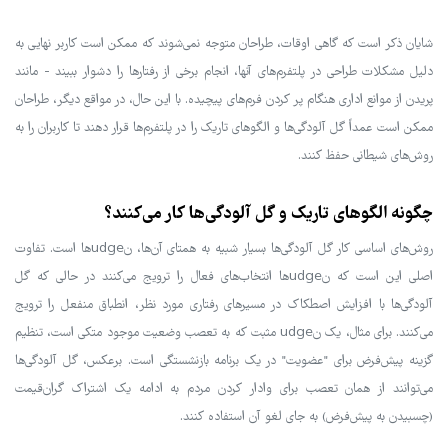
شایان ذکر است که گاهی اوقات، طراحان متوجه نمی‌شوند که ممکن است کاربر نهایی به
دلیل مشکلات طراحی در پلتفرم‌های آنها، انجام برخی از رفتارها را دشوار ببیند - مانند
پریدن از موانع اداری هنگام پر کردن فرم‌های پیچیده. با این حال، در مواقع دیگر، طراحان
ممکن است عمداً گل آلودگی‌ها و الگوهای تاریک را در پلتفرم‌ها قرار دهند تا کاربران را به
روش‌های شیطانی حفظ کنند.
چگونه الگوهای تاریک و گل آلودگی‌ها کار می‌کنند؟
روش‌های اساسی کار گل آلودگی‌ها بسیار شبیه به همتای آن‌ها، نudgeها است. تفاوت
اصلی این است که نudgeها انتخاب‌های فعال را ترویج می‌کنند در حالی که گل
آلودگی‌ها با افزایش اصطکاک در مسیرهای رفتاری مورد نظر، انطباق منفعل را ترویج
می‌کنند. برای مثال، یک نudge مثبت که به تعصب وضعیت موجود متکی است، تنظیم
گزینه پیش‌فرض برای "عضویت" در یک برنامه بازنشستگی است. برعکس، گل آلودگی‌ها
می‌توانند از همان تعصب برای وادار کردن مردم به ادامه یک اشتراک گران‌قیمت
(چسبیدن به پیش‌فرض) به جای لغو آن استفاده کنند.