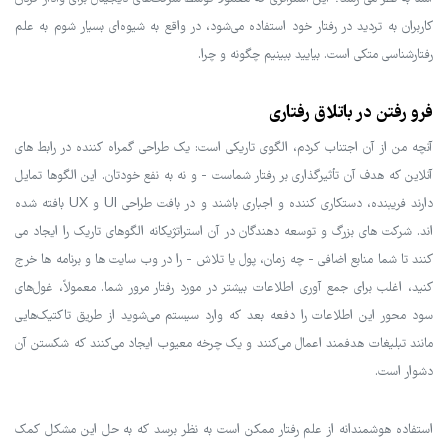
کاربران به تردید در رفتار خود استفاده می‌شود، در واقع به شیوه‌ای بسیار شوم به علم
رفتارشناسی متکی است. بیایید ببینیم چگونه و چرا.
فرو رفتن در باتلاق رفتاری
آنچه من از آن اجتناب کردم، الگوی تاریکی است: یک طراحی گمراه کننده در رابط های
آنلاین که هدف آن تأثیرگذاری بر رفتار شماست - و نه به نفع خودتان. این الگوها تمایل
دارند فریبنده، دستکاری کننده و اجباری باشند و در بافت طراحی UI و UX بافته شده
اند. شرکت های بزرگ و توسعه دهندگان در آن استراتژیکانه الگوهای تاریک را ایجاد می
کنند تا شما منابع اضافی - چه زمان، پول یا تلاش - را در وب سایت ها و برنامه ها خرج
کنید، اغلب برای جمع آوری اطلاعات بیشتر در مورد رفتار مرور شما. معمولاً، غول‌های
سود محور این اطلاعات را دفعه بعد که وارد سیستم می‌شوید از طریق تاکتیک‌هایی
مانند تبلیغات هدفمند اعمال می‌کنند و یک چرخه معیوب ایجاد می‌کنند که شکستن آن
دشوار است.
استفاده هوشمندانه از علم رفتار ممکن است به نظر برسد که به حل این مشکل کمک