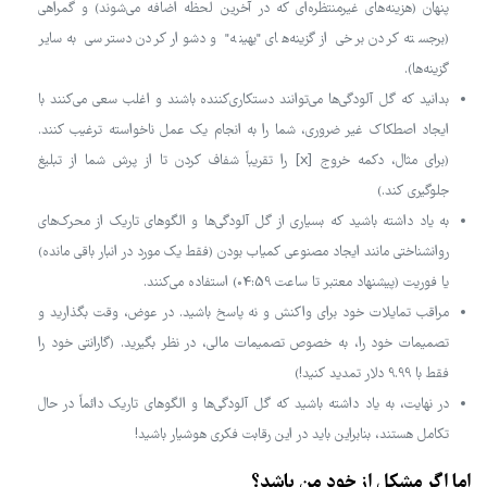
پنهان (هزینه‌های غیرمنتظره‌ای که در آخرین لحظه اضافه می‌شوند) و گمراهی
(برجسته کردن برخی از گزینه‌های "بهینه" و دشوار کردن دسترسی به سایر
گزینه‌ها).
بدانید که گل آلودگی‌ها می‌توانند دستکاری‌کننده باشند و اغلب سعی می‌کنند با
ایجاد اصطکاک غیر ضروری، شما را به انجام یک عمل ناخواسته ترغیب کنند.
(برای مثال، دکمه خروج [x] را تقریباً شفاف کردن تا از پرش شما از تبلیغ
جلوگیری کند.)
به یاد داشته باشید که بسیاری از گل آلودگی‌ها و الگوهای تاریک از محرک‌های
روانشناختی مانند ایجاد مصنوعی کمیاب بودن (فقط یک مورد در انبار باقی مانده)
یا فوریت (پیشنهاد معتبر تا ساعت 04:59) استفاده می‌کنند.
مراقب تمایلات خود برای واکنش و نه پاسخ باشید. در عوض، وقت بگذارید و
تصمیمات خود را، به خصوص تصمیمات مالی، در نظر بگیرید. (گارانتی خود را
فقط با 9.99 دلار تمدید کنید!)
در نهایت، به یاد داشته باشید که گل آلودگی‌ها و الگوهای تاریک دائماً در حال
تکامل هستند، بنابراین باید در این رقابت فکری هوشیار باشید!
اما اگر مشکل از خود من باشد؟