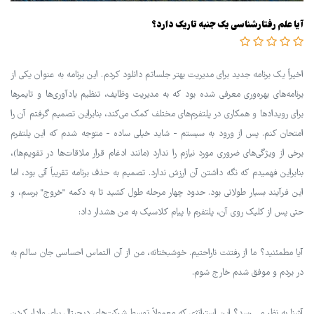
آیا علم رفتارشناسی یک جنبه تاریک دارد؟
اخیراً یک برنامه جدید برای مدیریت بهتر جلساتم دانلود کردم. این برنامه به عنوان یکی از
برنامه‌های بهره‌وری معرفی شده بود که به مدیریت وظایف، تنظیم یادآوری‌ها و تایمرها
برای رویدادها و همکاری در پلتفرم‌های مختلف کمک می‌کند، بنابراین تصمیم گرفتم آن را
امتحان کنم. پس از ورود به سیستم - شاید خیلی ساده - متوجه شدم که این پلتفرم
برخی از ویژگی‌های ضروری مورد نیازم را ندارد (مانند ادغام قرار ملاقات‌ها در تقویم‌ها)،
بنابراین فهمیدم که نگه داشتن آن ارزش ندارد. تصمیم به حذف برنامه تقریباً آنی بود، اما
این فرآیند بسیار طولانی بود. حدود چهار مرحله طول کشید تا به دکمه "خروج" برسم، و
حتی پس از کلیک روی آن، پلتفرم با پیام کلاسیک به من هشدار داد:
آیا مطمئنید؟ ما از رفتنت ناراحتیم. خوشبختانه، من از آن التماس احساسی جان سالم به
در بردم و موفق شدم خارج شوم.
آشنا به نظر می رسد؟ این استراتژی که معمولاً توسط شرکت‌های دیجیتال برای وادار کردن