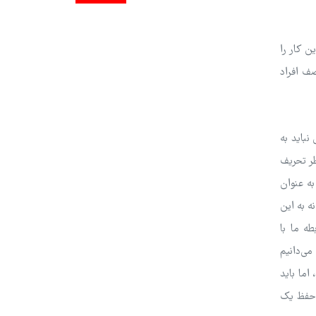
ن کار را
صف افراد
نباید به
ر تحریف
ه عنوان
ه به این
ه ما با
می‌دانیم
اما باید
، حفظ یک