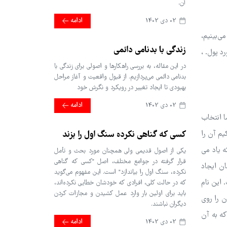
آن.
02 دی 1402
ادامه
ی‌بینیم،
زندگی با بدنامی دائمی
د پول. ،
در این مقاله، به بررسی راهکارها و اصولی برای زندگی با
بدنامی دائمی می‌پردازیم. از قبول واقعیت و آغاز مراحل
بهبودی تا ایجاد تغییر در رویکرد و نگرش خود
02 دی 1402
ادامه
ا انتخاب
یم آن را
کسی که گناهی نکرده سنگ اول را بزند
ه یاد می
یکی از اصول قدیمی ولی همچنان مورد بحث و تأمل
قرار گرفته در جوامع مختلف، اصل "کسی که گناهی
ان ایجاد
نکرده، سنگ اول را بیاندازد" است. این مفهوم می‌گوید
 این نام
که در حالت کلی، افرادی که خودشان خطایی نکرده‌اند،
باید برای اولین بار وارد عمل کشیدن و مجازات کردن
ن را روی
دیگران نباشند.
که به آن
02 دی 1402
ادامه