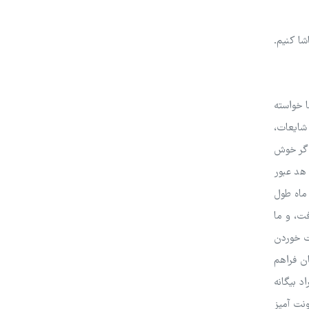
شا کنیم.
ا خواسته
شایعات،
اگر خوش
 هد عبور
 ماه طول
فت، و ما
ست خوردن
ن فراهم
د بیگانه
ونت آمیز