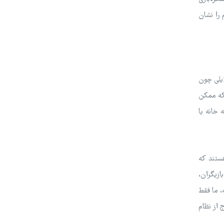
 را نشان
ایلی چون
 که ممکن
 خانه یا
ستند که
ازیگران،
، ما فقط
 از نظام