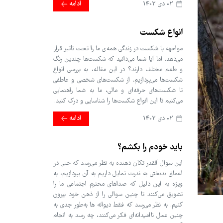
02 دی 1402
ادامه
انواع شکست
مواجهه با شکست در زندگی همه‌ی ما را تحت تأثیر قرار
می‌دهد. اما آیا شما می‌دانید که شکست‌ها چندین رنگ
و طعم مختلف دارند؟ در این مقاله، به بررسی انواع
شکست‌ها می‌پردازیم. از شکست‌های شخصی و عاطفی
تا شکست‌های حرفه‌ای و مالی، ما به شما راهنمایی
می‌کنیم تا این انواع شکست‌ها را شناسایی و درک کنید.
02 دی 1402
ادامه
باید خودم را بکشم؟
این سوال آنقدر تکان دهنده به نظر می‌رسد که حتی در
اعماق بدبختی به ندرت تمایل داریم به آن بپردازیم، به
ویژه به این دلیل که صداهای محترم اجتماعی ما را
تشویق می‌کنند تا چنین سوالی را از ذهن خود بیرون
کنیم. به نظر می‌رسد که فقط دیوانه ها به‌طور جدی به
چنین عمل ناامیدانه‌ای فکر می‌کنند، چه رسد به انجام