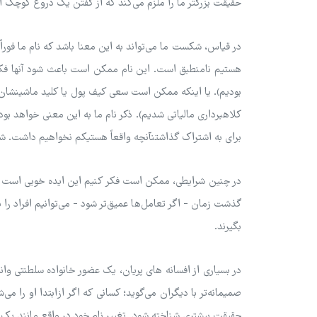
حقیقت بزرگتر ما را ملزم می‌کند که از گفتن یک دروغ کوچک ا
در قیاس، شکست ما می‌تواند به این معنا باشد که نام ما فوراً و
هستیم نامنطبق است. این نام ممکن است باعث شود آنها فکر
بودیم). یا اینکه ممکن است سعی کیف پول یا کلید ماشینشان را
کلاهبرداری مالیاتی شدیم). ذکر نام ما به این معنی خواهد بو
برای به اشتراک گذاشتنآنچه واقعاً هستیکم نخواهیم داشت. شخ
در چنین شرایطی، ممکن است فکر کنیم این ایده خوبی است که ن
گذشت زمان - اگر تعامل‌ها عمیق‌تر شود - می‌توانیم افراد را ب
بگیرند.
در بسیاری از افسانه های پریان، یک عضور خانواده سلطنتی وانم
صمیمانه‌تر با دیگران می‌گوید؛ کسانی که اگر ازابتدا او را می‌
حقیقت بیشتری شناخته شود. تغییر نام خود در واقع مانند یک ن