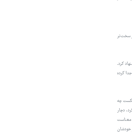
ر سخت‌تر
هاد کرد.
جدا کرده
شکست چه
رد، دچار
ن معناست
ز خودشان