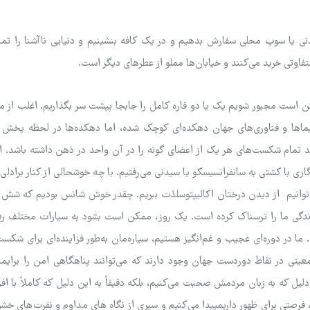
دنی یا سوپ محلی سفارش بدهیم و در یک کافه بنشینیم و دنیایی ناآشنا را تما
اوتی خرید می‌کنند و خیابان‌ها مملو از عطرهای دیگر است.
مکن است مجبور شویم یک یا دو قاره کامل را جابجا پپشت سر بگذاریم. اغلب از م
اها و فناوری‌های جهان دهکده‌ای کوچک شده، اما دهکده‌ها در لحظه‌ پخش 
ند تمام شکست‌های هر یک از اعضای گونه را در آن واحد در ذهن داشته باشد. 
ری با کشتی به سانفرانسیسکو یا سیدنی می‌رفتیم. با چه خوشحالی از کنار برادلی
ه می‌توانیم از دیدن درختان اکالیپتوسلذت ببریم. چقدر خوش شانس بودیم که شش
در زندگی ما را ترسناک کرده است. یک روز، ممکن است بشود به سیارات مختلف ر
 ما در دوره‌ای عجیب و غم‌انگیز هستیم، سیاره‌مان به‌طور فزاینده‌ای برای شک
تی در نقاط دوردست جهان وجود دارند که می‌توانند پناهگاهی امن را برایما
 دلیل که به زبان مردمش صحبت می‌کنیم، بلکه دقیقاً به این دلیل که کاملاً با افرا
، فرصتی برای ظهور داریمپیدا می‌کنیم و سپری از نگاه های مداوم و نفرت‌های خش